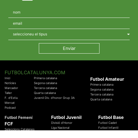
FUTBOLCATALUNYA.COM
Inici
Primera catalana
Futbol Amateur
Notícies
Segona catalana
Primera catalana
Marcador
Tercera catalana
Segona catalana
Taller
Quarta catalana
Tercera catalana
F. d'Estiu
Juvenil Div. d'honor Grup 3A
Quarta catalana
Mercat
Podcast
Futbol Juvenil
Futbol Base
Futbol Femení
FCF
Divisió d'Honor
Futbol Cadet
Liga Nacional
Futbol Infantil
Seleccions Catalanes
Territorials
Futbol Aleví
Entrenadors
Futbol Prebenjamí