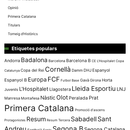
Opinió
Primera Catalana
Titulars
Torneig d’Històrics
Etiquetes populars
Badalona
Andorra
Barcelona B
Barcelona
CE L'Hospitalet
Copa
Cornellà
Espanyol
Copa del Rei
Damm
DHJ
Catalunya
FCF
Europa
Espanyol B
Horta
Gavà
Girona
Futbol Base
Lleida Esportiu
L'Hospitalet
LNJ
Llagostera
Juvenils
Olot
Nàstic
Prat
Peralada
Manresa
Montañesa
Primera Catalana
Promoció d'ascens
Resum
Sabadell
Sant
Protagonistes
Resum Tercera
Segona B
Andreu
Segona Catalana
Santboià
Sants