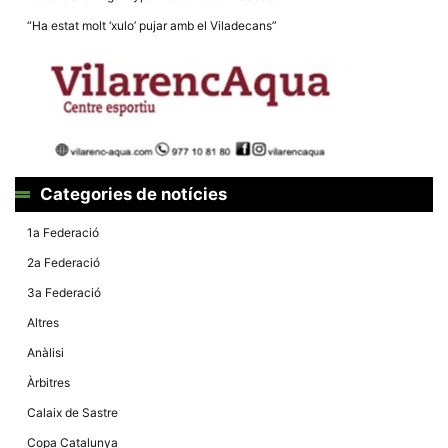
la funcionalitat
i la seva
“Ha estat molt ‘xulo’ pujar amb el Viladecans”
estructura.
Experiència
d'usuari
Alguns
components
tècnics del
nostre lloc web
Categories de notícies
emmagatzemen
dades en el seu
dispositiu que
1a Federació
permeten que el
lloc funcioni tan
2a Federació
bé com sigui
possible. Si
3a Federació
rebutja
aquestes
Altres
cookies
algunes
Anàlisi
funcionalitats
desapareixeran
Àrbitres
del lloc web.
Calaix de Sastre
Copa Catalunya