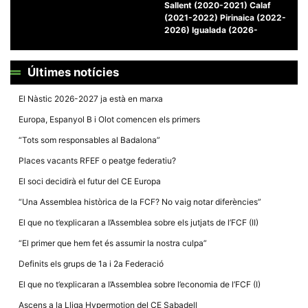
Sallent (2020-2021) Calaf
(2021-2022) Pirinaica (2022-
2026) Igualada (2026-
Últimes notícies
Necessàries
Aquestes
El Nàstic 2026-2027 ja està en marxa
cookies no
són
Europa, Espanyol B i Olot comencen els primers
opcionals,
són
“Tots som responsables al Badalona”
necessàries
per al
Places vacants RFEF o peatge federatiu?
funcionament
tècnic de la
El soci decidirà el futur del CE Europa
web.
“Una Assemblea històrica de la FCF? No vaig notar diferències”
El que no t’explicaran a l’Assemblea sobre els jutjats de l’FCF (II)
Estadístiques
Recopilem
“El primer que hem fet és assumir la nostra culpa”
dades
estadístiques
Definits els grups de 1a i 2a Federació
de manera
anònima d'ús
El que no t’explicaran a l’Assemblea sobre l’economia de l’FCF (I)
del lloc web
per a millorar
Ascens a la Lliga Hypermotion del CE Sabadell