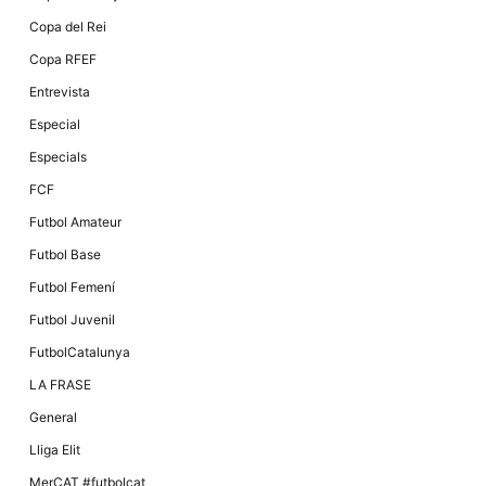
Màrqueting
En compartir
Copa del Rei
els teus
interessos i
Copa RFEF
comportament
mentre
Entrevista
navegues pel
nostre lloc
Especial
web
incrementes
Especials
la possibilitat
de mirar
FCF
només
anuncis,
Futbol Amateur
ofertes i
contingut
Futbol Base
personalitzat.
Futbol Femení
Futbol Juvenil
FutbolCatalunya
LA FRASE
General
Lliga Elit
MerCAT #futbolcat