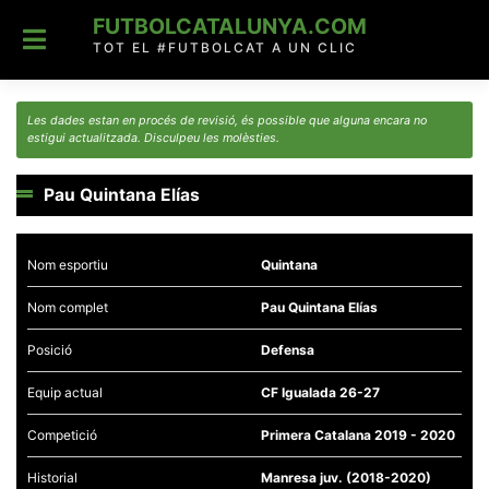
Skip
FUTBOLCATALUNYA.COM
to
content
TOT EL #FUTBOLCAT A UN CLIC
Les dades estan en procés de revisió, és possible que alguna encara no
estigui actualitzada. Disculpeu les molèsties.
Pau Quintana Elías
Nom esportiu
Quintana
Nom complet
Pau Quintana Elías
Posició
Defensa
Equip actual
CF Igualada 26-27
Competició
Primera Catalana 2019 - 2020
Historial
Manresa juv. (2018-2020)