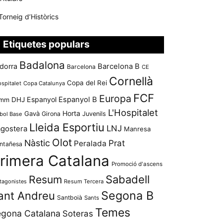
Torneig d’Històrics
Etiquetes populars
Badalona
dorra
Barcelona B
Barcelona
CE
Cornellà
Copa del Rei
ospitalet
Copa Catalunya
FCF
Europa
Espanyol
Espanyol B
mm
DHJ
L'Hospitalet
Horta
Gavà
Girona
Juvenils
bol Base
Lleida Esportiu
LNJ
agostera
Manresa
Olot
Nàstic
Prat
Peralada
ntañesa
rimera Catalana
Promoció d'ascens
Resum
Sabadell
tagonistes
Resum Tercera
Segona B
ant Andreu
Santboià
Sants
Temes
gona Catalana
Soteras