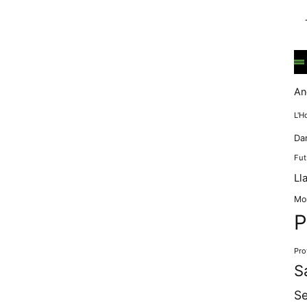
mentre
navegues pel
nostre lloc
web
incrementes la
possibilitat de
mirar només
An
anuncis,
ofertes i
L'H
contingut
Da
personalitzat.
Fut
Ll
Mo
P
Pro
S
Se