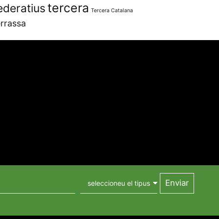
tercera
ederatius
Tercera Catalana
rrassa