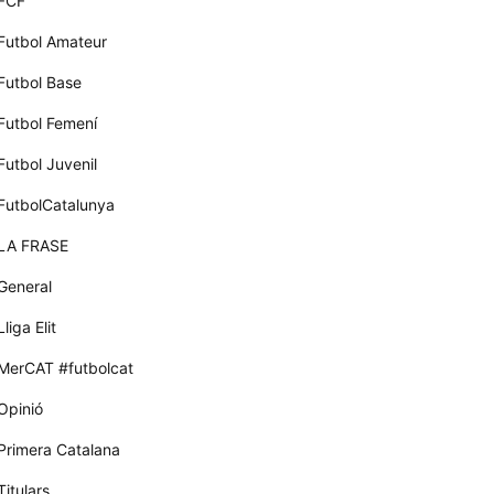
FCF
Futbol Amateur
Futbol Base
Futbol Femení
Futbol Juvenil
FutbolCatalunya
LA FRASE
General
Lliga Elit
MerCAT #futbolcat
Opinió
Primera Catalana
Titulars