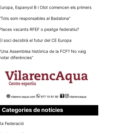
Europa, Espanyol B i Olot comencen els primers
“Tots som responsables al Badalona”
Places vacants RFEF o peatge federatiu?
El soci decidirà el futur del CE Europa
“Una Assemblea històrica de la FCF? No vaig
notar diferències”
Categories de notícies
1a Federació