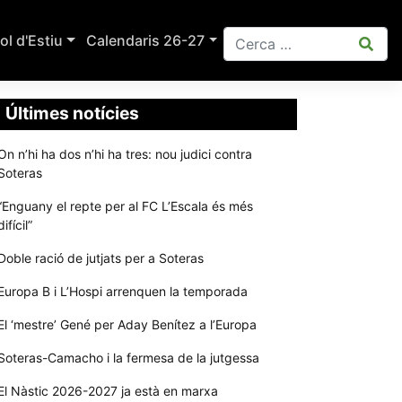
ol d'Estiu
Calendaris 26-27
Últimes notícies
On n’hi ha dos n’hi ha tres: nou judici contra
Soteras
“Enguany el repte per al FC L’Escala és més
difícil”
Doble ració de jutjats per a Soteras
Europa B i L’Hospi arrenquen la temporada
El ‘mestre’ Gené per Aday Benítez a l’Europa
Soteras-Camacho i la fermesa de la jutgessa
El Nàstic 2026-2027 ja està en marxa