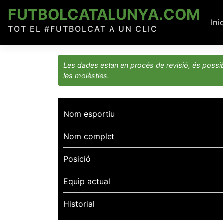
Skip
FUTBOLCATALUNYA.COM
to
Ini
TOT EL #FUTBOLCAT A UN CLIC
content
Les dades estan en procés de revisió, és possib
les molèsties.
Nom esportiu
Nom complet
Posició
Equip actual
Historial