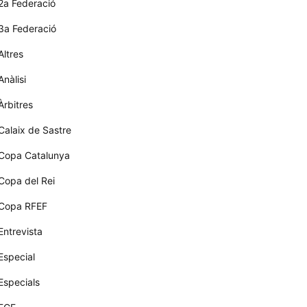
2a Federació
3a Federació
Altres
Anàlisi
Àrbitres
Calaix de Sastre
Copa Catalunya
Copa del Rei
Copa RFEF
Entrevista
Especial
Especials