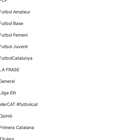
FCF
Futbol Amateur
Futbol Base
Futbol Femení
Futbol Juvenil
FutbolCatalunya
LA FRASE
General
Lliga Elit
MerCAT #futbolcat
Opinió
Primera Catalana
Titulars