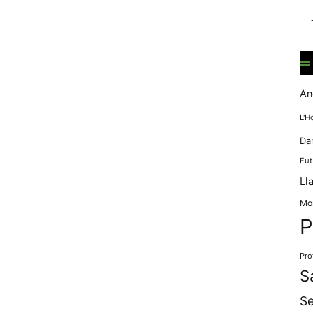
mentre
navegues pel
nostre lloc
web
incrementes la
possibilitat de
mirar només
An
anuncis,
ofertes i
L'H
contingut
Da
personalitzat.
Fut
Ll
Mo
P
Pro
S
Se