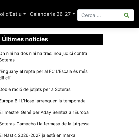
ol d'Estiu
Calendaris 26-27
Últimes notícies
On n’hi ha dos n’hi ha tres: nou judici contra
Soteras
“Enguany el repte per al FC L’Escala és més
difícil”
Doble ració de jutjats per a Soteras
Europa B i L’Hospi arrenquen la temporada
El ‘mestre’ Gené per Aday Benítez a l’Europa
Soteras-Camacho i la fermesa de la jutgessa
El Nàstic 2026-2027 ja està en marxa