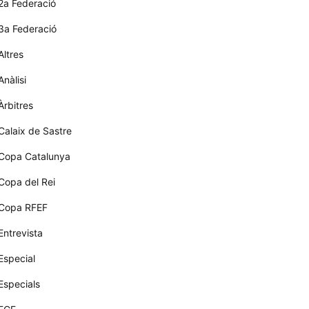
2a Federació
3a Federació
Altres
Anàlisi
Àrbitres
Calaix de Sastre
Copa Catalunya
Copa del Rei
Copa RFEF
Entrevista
Especial
Especials