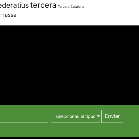
tercera
ederatius
Tercera Catalana
rrassa