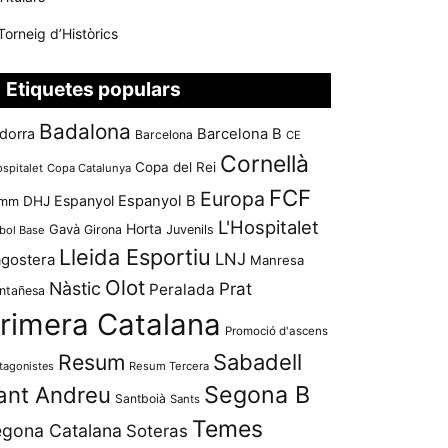
Torneig d’Històrics
Etiquetes populars
Badalona
dorra
Barcelona B
Barcelona
CE
Cornellà
Copa del Rei
ospitalet
Copa Catalunya
FCF
Europa
Espanyol
Espanyol B
mm
DHJ
L'Hospitalet
Horta
Gavà
Girona
Juvenils
bol Base
Lleida Esportiu
LNJ
agostera
Manresa
Olot
Nàstic
Prat
Peralada
ntañesa
rimera Catalana
Promoció d'ascens
Resum
Sabadell
tagonistes
Resum Tercera
Segona B
ant Andreu
Santboià
Sants
Temes
gona Catalana
Soteras