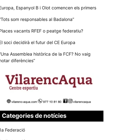
Europa, Espanyol B i Olot comencen els primers
“Tots som responsables al Badalona”
Places vacants RFEF o peatge federatiu?
El soci decidirà el futur del CE Europa
“Una Assemblea històrica de la FCF? No vaig
notar diferències”
Categories de notícies
1a Federació