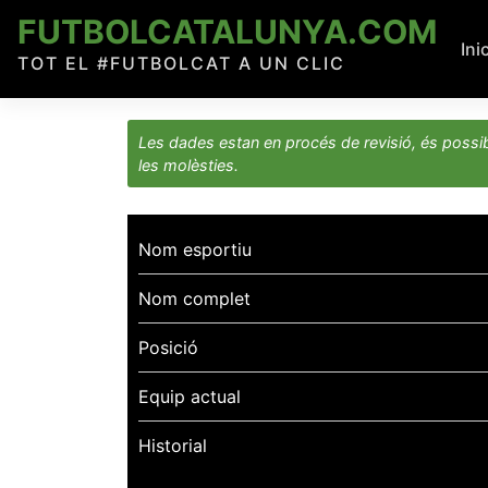
Skip
FUTBOLCATALUNYA.COM
to
Ini
TOT EL #FUTBOLCAT A UN CLIC
content
Les dades estan en procés de revisió, és possib
les molèsties.
Nom esportiu
Nom complet
Posició
Equip actual
Historial