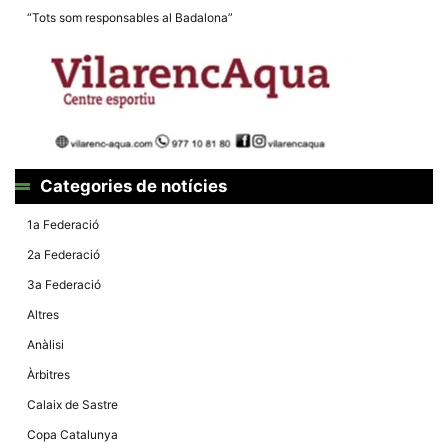
la funcionalitat
“Tots som responsables al Badalona”
i la seva
estructura.
Experiència
d'usuari
Alguns
components
tècnics del
nostre lloc web
Categories de notícies
emmagatzemen
dades en el seu
dispositiu que
1a Federació
permeten que el
lloc funcioni tan
2a Federació
bé com sigui
possible. Si
3a Federació
rebutja
aquestes
Altres
cookies
algunes
Anàlisi
funcionalitats
desapareixeran
Àrbitres
del lloc web.
Calaix de Sastre
Copa Catalunya