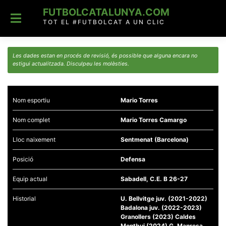
Skip
FUTBOLCATALUNYA.COM
to
content
TOT EL #FUTBOLCAT A UN CLIC
Les dades estan en procés de revisió, és possible que alguna encara no
estigui actualitzada. Disculpeu les molèsties.
Nom esportiu
Mario Torres
Nom complet
Mario Torres Camargo
Lloc naixement
Sentmenat (Barcelona)
Posició
Defensa
Equip actual
Sabadell, C.E. B 26-27
Historial
U. Bellvitge juv. (2021-2022)
Badalona juv. (2022-2023)
Granollers (2023) Caldes
Montbui (2024) G. Manresa