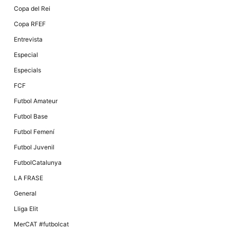
Màrqueting
Copa del Rei
En compartir
els teus
Copa RFEF
interessos i
comportament
Entrevista
mentre
navegues pel
Especial
nostre lloc
web
Especials
incrementes
la possibilitat
FCF
de mirar
només
Futbol Amateur
anuncis,
ofertes i
Futbol Base
contingut
personalitzat.
Futbol Femení
Futbol Juvenil
FutbolCatalunya
LA FRASE
General
Lliga Elit
MerCAT #futbolcat