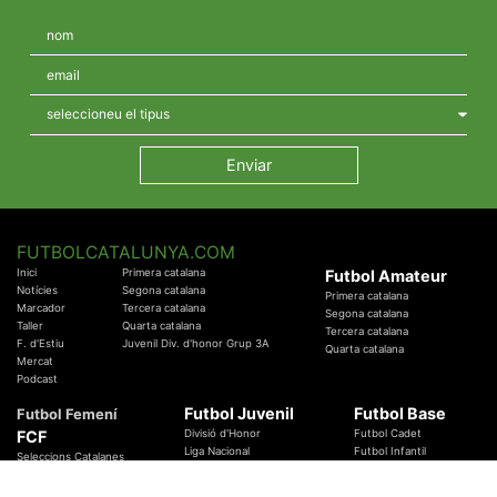
FUTBOLCATALUNYA.COM
Inici
Primera catalana
Futbol Amateur
Notícies
Segona catalana
Primera catalana
Marcador
Tercera catalana
Segona catalana
Taller
Quarta catalana
Tercera catalana
F. d'Estiu
Juvenil Div. d'honor Grup 3A
Quarta catalana
Mercat
Podcast
Futbol Juvenil
Futbol Base
Futbol Femení
FCF
Divisió d'Honor
Futbol Cadet
Liga Nacional
Futbol Infantil
Seleccions Catalanes
Territorials
Futbol Aleví
Entrenadors
Futbol Prebenjamí
Àrbitres