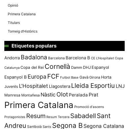
Opinió
Primera Catalana
Titulars
Torneig d’Històrics
Etiquetes populars
Badalona
Andorra
Barcelona B
Barcelona
CE L'Hospitalet
Copa
Cornellà
Espanyol
Copa del Rei
Damm
DHJ
Catalunya
FCF
Europa
Espanyol B
Horta
Gavà
Girona
Futbol Base
Lleida Esportiu
L'Hospitalet
LNJ
Llagostera
Juvenils
Olot
Nàstic
Prat
Peralada
Manresa
Montañesa
Primera Catalana
Promoció d'ascens
Resum
Sabadell
Sant
Protagonistes
Resum Tercera
Segona B
Andreu
Segona Catalana
Santboià
Sants