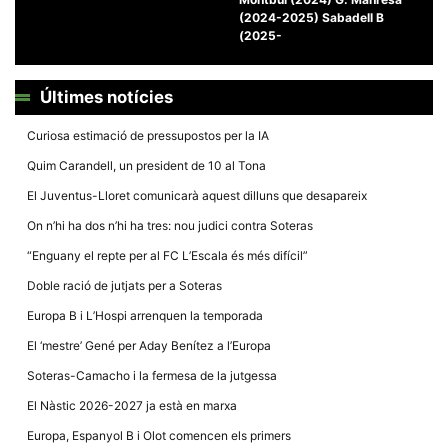
(2024-2025) Sabadell B
(2025-
Últimes notícies
Necessàries
Curiosa estimació de pressupostos per la IA
Aquestes
cookies no
Quim Carandell, un president de 10 al Tona
són
opcionals,
El Juventus-Lloret comunicarà aquest dilluns que desapareix
són
necessàries
On n’hi ha dos n’hi ha tres: nou judici contra Soteras
per al
funcionament
“Enguany el repte per al FC L’Escala és més difícil”
tècnic de la
web.
Doble ració de jutjats per a Soteras
Europa B i L’Hospi arrenquen la temporada
Estadístiques
El ‘mestre’ Gené per Aday Benítez a l’Europa
Recopilem
dades
Soteras-Camacho i la fermesa de la jutgessa
estadístiques
de manera
El Nàstic 2026-2027 ja està en marxa
anònima d'ús
del lloc web
Europa, Espanyol B i Olot comencen els primers
per a millorar