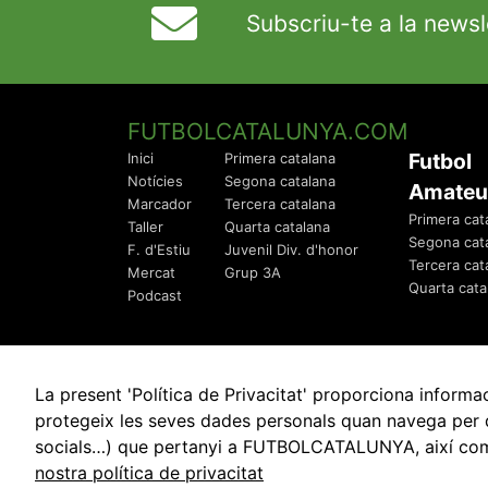
Subscriu-te a la newsl
FUTBOLCATALUNYA.COM
Futbol
Inici
Primera catalana
Notícies
Segona catalana
Amateu
Marcador
Tercera catalana
Primera cat
Taller
Quarta catalana
Segona cat
F. d'Estiu
Juvenil Div. d'honor
Tercera cat
Mercat
Grup 3A
Quarta cata
Podcast
La present 'Política de Privacitat' proporciona info
protegeix les seves dades personals quan navega per q
socials…) que pertanyi a FUTBOLCATALUNYA, així com de
© 2010 - 2026
FutbolCatalunya.com
nostra política de privacitat