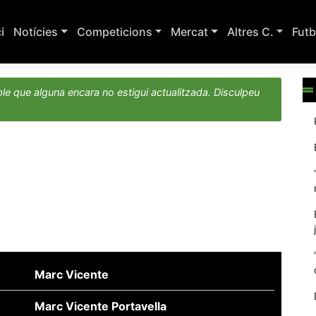
ci
Notícies
Competicions
Mercat
Altres C.
Futb
le que alguna encara no estigui actualitzada. Disculpeu
Marc Vicente
Marc Vicente Portavella