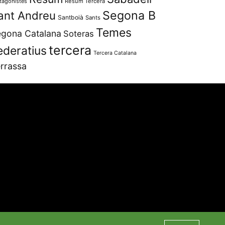
tagonistes
Resum Tercera
Segona B
ant Andreu
Santboià
Sants
Temes
gona Catalana
Soteras
tercera
ederatius
Tercera Catalana
rrassa