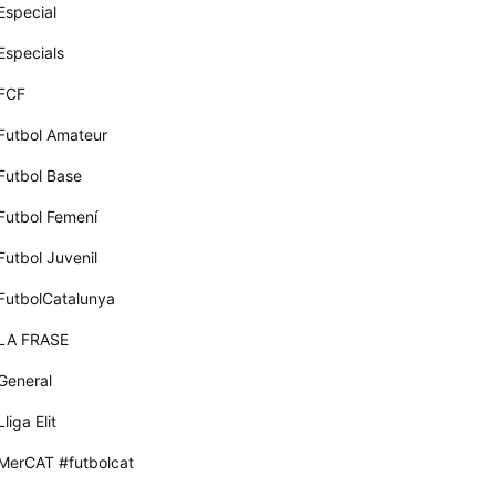
Especial
Especials
FCF
Futbol Amateur
Futbol Base
Futbol Femení
Futbol Juvenil
FutbolCatalunya
LA FRASE
General
Lliga Elit
MerCAT #futbolcat