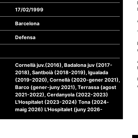
17/02/1999
Barcelona
Defensa
Cornellà juv.(2016), Badalona juv (2017-
2018), Santboià (2018-2019), Igualada
(2019-2020), Cornellà (2020-gener 2021),
Necessàries
Barco (gener-juny 2021), Terrassa (agost
Aquestes
cookies no
2021-2022), Cerdanyola (2022-2023)
són
L'Hospitalet (2023-2024) Tona (2024-
opcionals,
maig 2026) L'Hospitalet (juny 2026-
són
necessàries
per al
funcionament
tècnic de la