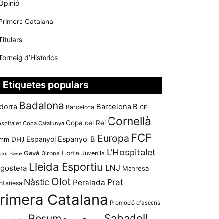
Opinió
Primera Catalana
Titulars
Torneig d’Històrics
Etiquetes populars
Badalona
dorra
Barcelona B
Barcelona
CE
Cornellà
Copa del Rei
ospitalet
Copa Catalunya
FCF
Europa
Espanyol
Espanyol B
mm
DHJ
L'Hospitalet
Horta
Gavà
Girona
Juvenils
bol Base
Lleida Esportiu
LNJ
agostera
Manresa
Olot
Nàstic
Prat
Peralada
ntañesa
rimera Catalana
Promoció d'ascens
Resum
Sabadell