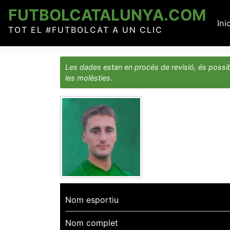
Skip
FUTBOLCATALUNYA.COM
to
Ini
TOT EL #FUTBOLCAT A UN CLIC
content
Les dades estan en procés de revisió, és possib
les molèsties.
Nom esportiu
Nom complet