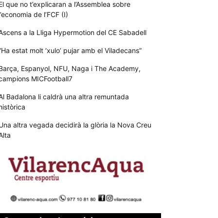
El que no t’explicaran a l’Assemblea sobre
l’economia de l’FCF (I)
Ascens a la Lliga Hypermotion del CE Sabadell
“Ha estat molt ‘xulo’ pujar amb el Viladecans”
Barça, Espanyol, NFU, Naga i The Academy,
campions MICFootball7
Al Badalona li caldrà una altra remuntada
històrica
Una altra vegada decidirà la glòria la Nova Creu
Alta