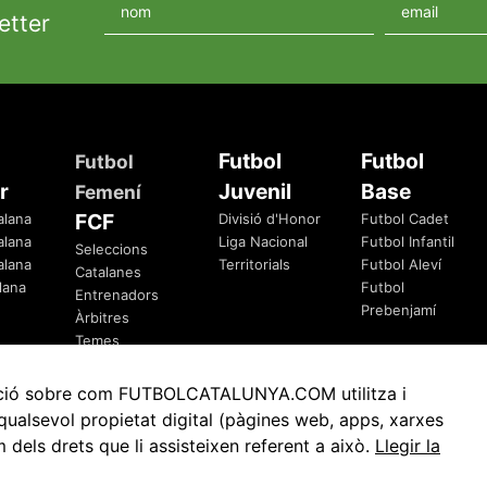
etter
Futbol
Futbol
Futbol
r
Juvenil
Base
Femení
FCF
alana
Divisió d'Honor
Futbol Cadet
alana
Liga Nacional
Futbol Infantil
Seleccions
alana
Territorials
Futbol Aleví
Catalanes
lana
Futbol
Entrenadors
Prebenjamí
Àrbitres
Temes
Federatius
rmació sobre com FUTBOLCATALUNYA.COM utilitza i
ualsevol propietat digital (pàgines web, apps, xarxes
ls drets que li assisteixen referent a això.
Llegir la
Avis Legal
Política de Privacitat
Política de Cookies