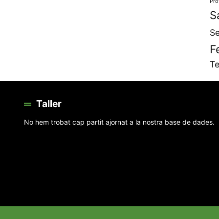
Pro
S
Se
F
Te
Taller
No hem trobat cap partit ajornat a la nostra base de dades.