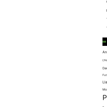
mentre
navegues pel
nostre lloc
web
incrementes la
possibilitat de
mirar només
anuncis,
ofertes i
contingut
personalitzat.
An
L'H
Da
Fut
Ll
Mo
P