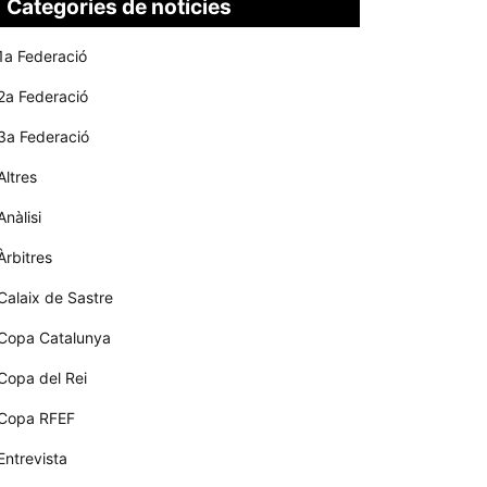
Categories de notícies
1a Federació
2a Federació
3a Federació
Altres
Anàlisi
Àrbitres
Calaix de Sastre
Copa Catalunya
Copa del Rei
Copa RFEF
Entrevista