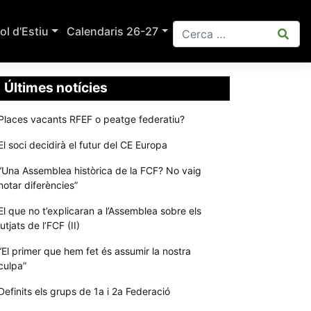
ol d'Estiu
Calendaris 26-27
Últimes notícies
Places vacants RFEF o peatge federatiu?
El soci decidirà el futur del CE Europa
“Una Assemblea històrica de la FCF? No vaig
notar diferències”
El que no t’explicaran a l’Assemblea sobre els
jutjats de l’FCF (II)
“El primer que hem fet és assumir la nostra
culpa”
Definits els grups de 1a i 2a Federació