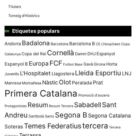
Titulars
Torneig d’Històrics
Etiquetes populars
Badalona
Andorra
Barcelona B
Barcelona
CE L'Hospitalet
Copa
Cornellà
Espanyol
Copa del Rei
Damm
DHJ
Catalunya
FCF
Europa
Espanyol B
Horta
Gavà
Girona
Futbol Base
Lleida Esportiu
L'Hospitalet
LNJ
Llagostera
Juvenils
Olot
Nàstic
Prat
Peralada
Manresa
Montañesa
Primera Catalana
Promoció d'ascens
Resum
Sabadell
Sant
Protagonistes
Resum Tercera
Segona B
Andreu
Segona Catalana
Santboià
Sants
tercera
Temes Federatius
Soteras
Tercera
Terrassa