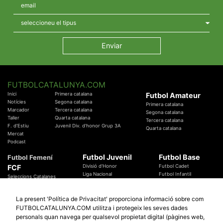
FUTBOLCATALUNYA.COM
Inici
Primera catalana
Futbol Amateur
Notícies
Segona catalana
Primera catalana
Marcador
Tercera catalana
Segona catalana
Taller
Quarta catalana
Tercera catalana
F. d'Estiu
Juvenil Div. d'honor Grup 3A
Quarta catalana
Mercat
Podcast
Futbol Juvenil
Futbol Base
Futbol Femení
FCF
Divisió d'Honor
Futbol Cadet
Liga Nacional
Futbol Infantil
Seleccions Catalanes
Territorials
Futbol Aleví
Entrenadors
Futbol Prebenjamí
Àrbitres
La present 'Política de Privacitat' proporciona informació sobre com
Temes Federatius
FUTBOLCATALUNYA.COM utilitza i protegeix les seves dades
Futbol Catalunya
Especials
personals quan navega per qualsevol propietat digital (pàgines web,