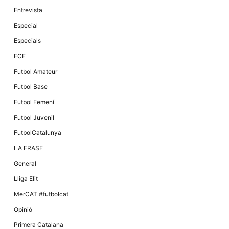
Màrqueting
En compartir
Entrevista
els teus
interessos i
Especial
comportament
mentre
Especials
navegues pel
nostre lloc
FCF
web
incrementes
Futbol Amateur
la possibilitat
de mirar
Futbol Base
només
anuncis,
Futbol Femení
ofertes i
contingut
Futbol Juvenil
personalitzat.
FutbolCatalunya
LA FRASE
General
Lliga Elit
MerCAT #futbolcat
Opinió
Primera Catalana