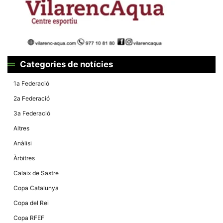
la funcionalitat
i la seva
estructura.
Experiència
d'usuari
Categories de notícies
Alguns
components
tècnics del
1a Federació
nostre lloc web
emmagatzemen
2a Federació
dades en el seu
dispositiu que
3a Federació
permeten que el
lloc funcioni tan
Altres
bé com sigui
possible. Si
Anàlisi
rebutja
aquestes
Àrbitres
cookies
algunes
Calaix de Sastre
funcionalitats
desapareixeran
Copa Catalunya
del lloc web.
Copa del Rei
Copa RFEF