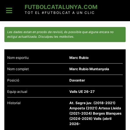
Skip
FUTBOLCATALUNYA.COM
to
content
TOT EL #FUTBOLCAT A UN CLIC
Les dades estan en procés de revisió, és possible que alguna encara no
estigui actualitzada. Disculpeu les molèsties.
Nom esportiu
Marc Rubio
Nom complet
Marc Rubio Muntanyola
Posició
Davanter
Equip actual
Valls UE 26-27
Historial
At. Segre juv. (2018-2021)
Amposta (2021) Artesa Lleida
(2021-2024) Borges Blanques
(2024-2026) Valls (abril
2026-