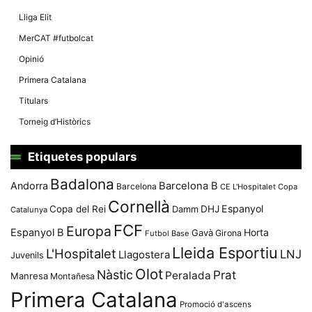
Lliga Elit
MerCAT #futbolcat
Opinió
Primera Catalana
Titulars
Torneig d’Històrics
Etiquetes populars
Badalona
Andorra
Barcelona B
Barcelona
CE L'Hospitalet
Copa
Cornellà
Espanyol
Copa del Rei
Damm
DHJ
Catalunya
FCF
Europa
Espanyol B
Horta
Gavà
Girona
Futbol Base
Lleida Esportiu
L'Hospitalet
LNJ
Llagostera
Juvenils
Olot
Nàstic
Prat
Peralada
Manresa
Montañesa
Primera Catalana
Promoció d'ascens