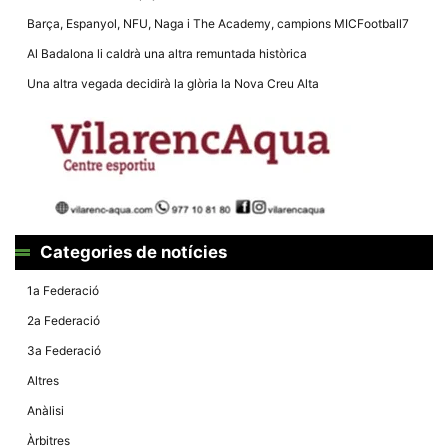
la funcionalitat
i la seva
Barça, Espanyol, NFU, Naga i The Academy, campions MICFootball7
estructura.
Al Badalona li caldrà una altra remuntada històrica
Una altra vegada decidirà la glòria la Nova Creu Alta
Experiència
d'usuari
Alguns
components
tècnics del
nostre lloc web
emmagatzemen
dades en el seu
dispositiu que
permeten que el
Categories de notícies
lloc funcioni tan
bé com sigui
possible. Si
1a Federació
rebutja
aquestes
2a Federació
cookies
algunes
3a Federació
funcionalitats
desapareixeran
Altres
del lloc web.
Anàlisi
Àrbitres