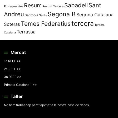
Resum
Sabadell
Sant
Protagonistes
Resum Tercera
Segona B
Andreu
Segona Catalana
Santboià
Sants
tercera
Temes Federatius
Soteras
Tercera
Terrassa
Catalana
Mercat
1a RFEF >>
2a RFEF >>
3a RFEF >>
Primera Catalana 1 >>
Taller
No hem trobat cap partit ajornat a la nostra base de dades.