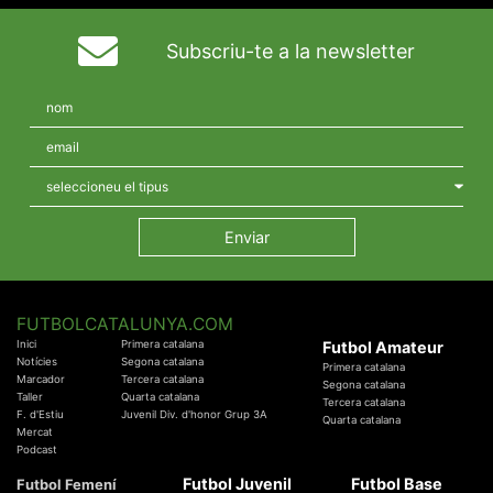
Subscriu-te a la newsletter
FUTBOLCATALUNYA.COM
Inici
Primera catalana
Futbol Amateur
Notícies
Segona catalana
Primera catalana
Marcador
Tercera catalana
Segona catalana
Taller
Quarta catalana
Tercera catalana
F. d'Estiu
Juvenil Div. d'honor Grup 3A
Quarta catalana
Mercat
Podcast
Futbol Juvenil
Futbol Base
Futbol Femení