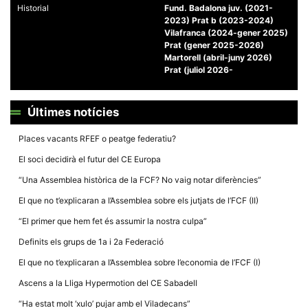
Historial
Fund. Badalona juv. (2021-
2023) Prat b (2023-2024)
Vilafranca (2024-gener 2025)
Prat (gener 2025-2026)
Martorell (abril-juny 2026)
Prat (juliol 2026-
Necessàries
Aquestes
cookies no
Últimes notícies
són
opcionals,
són
Places vacants RFEF o peatge federatiu?
necessàries
per al
El soci decidirà el futur del CE Europa
funcionament
tècnic de la
“Una Assemblea històrica de la FCF? No vaig notar diferències”
web.
El que no t’explicaran a l’Assemblea sobre els jutjats de l’FCF (II)
“El primer que hem fet és assumir la nostra culpa”
Estadístiques
Recopilem
Definits els grups de 1a i 2a Federació
dades
estadístiques
El que no t’explicaran a l’Assemblea sobre l’economia de l’FCF (I)
de manera
anònima d'ús
Ascens a la Lliga Hypermotion del CE Sabadell
del lloc web
per a millorar
“Ha estat molt ‘xulo’ pujar amb el Viladecans”