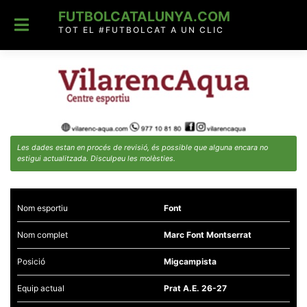
Skip
FUTBOLCATALUNYA.COM
to
content
TOT EL #FUTBOLCAT A UN CLIC
Les dades estan en procés de revisió, és possible que alguna encara no
estigui actualitzada. Disculpeu les molèsties.
Nom esportiu
Font
Nom complet
Marc Font Montserrat
Posició
Migcampista
Equip actual
Prat A.E. 26-27