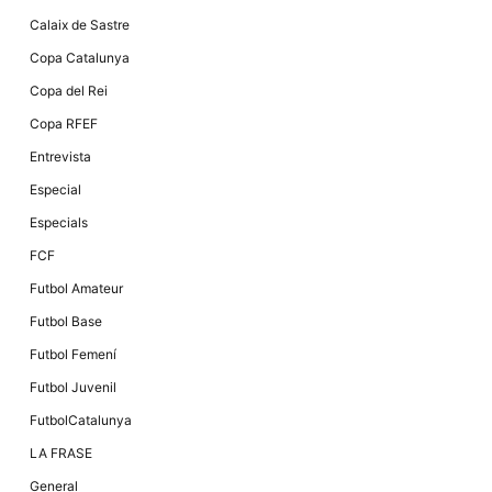
Màrqueting
En compartir
Calaix de Sastre
els teus
interessos i
Copa Catalunya
comportament
mentre
Copa del Rei
navegues pel
nostre lloc
Copa RFEF
web
incrementes
Entrevista
la possibilitat
de mirar
Especial
només
anuncis,
Especials
ofertes i
contingut
FCF
personalitzat.
Futbol Amateur
Futbol Base
Futbol Femení
Futbol Juvenil
FutbolCatalunya
LA FRASE
General