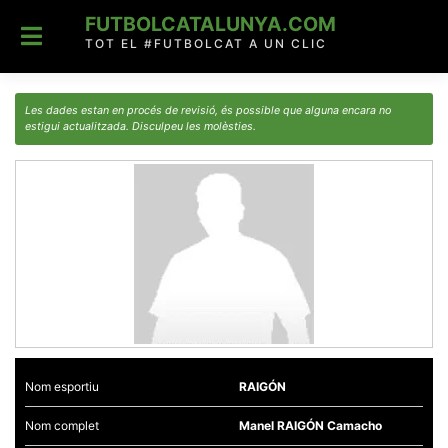
Skip
FUTBOLCATALUNYA.COM
to
content
TOT EL #FUTBOLCAT A UN CLIC
Les dades estan en procés de revisió, és possible que alguna encara no
estigui actualitzada. Disculpeu les molèsties.
Nom esportiu
RAIGÓN
Nom complet
Manel RAIGÓN Camacho