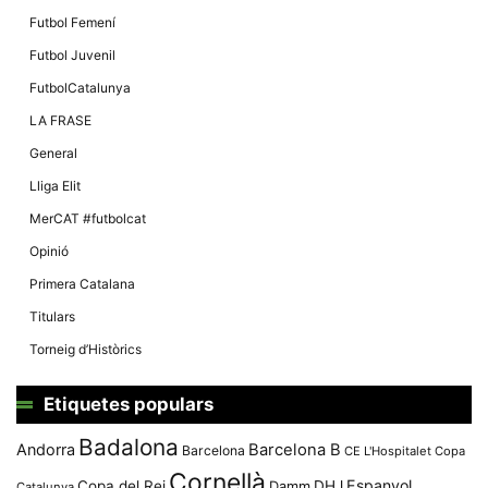
Futbol Femení
Futbol Juvenil
FutbolCatalunya
LA FRASE
General
Lliga Elit
MerCAT #futbolcat
Opinió
Primera Catalana
Titulars
Torneig d’Històrics
Etiquetes populars
Badalona
Andorra
Barcelona B
Barcelona
CE L'Hospitalet
Copa
Cornellà
Espanyol
Copa del Rei
Damm
DHJ
Catalunya