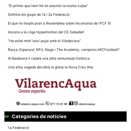
la funcionalitat
“El primer que hem fet és assumir la nostra culpa”
i la seva
estructura.
Definits els grups de 1a i 2a Federació
El que no t’explicaran a l’Assemblea sobre l’economia de l’FCF (I)
Experiència
Ascens a la Lliga Hypermotion del CE Sabadell
d'usuari
Alguns
“Ha estat molt ‘xulo’ pujar amb el Viladecans”
components
tècnics del
Barça, Espanyol, NFU, Naga i The Academy, campions MICFootball7
nostre lloc web
emmagatzemen
Al Badalona li caldrà una altra remuntada històrica
dades en el seu
dispositiu que
Una altra vegada decidirà la glòria la Nova Creu Alta
permeten que el
lloc funcioni tan
bé com sigui
possible. Si
rebutja
aquestes
cookies
algunes
funcionalitats
desapareixeran
del lloc web.
Categories de notícies
1a Federació