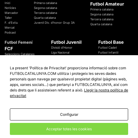
Inici
Primera catalana
Futbol Amateur
Notícies
Segona catalana
Primera catalana
Marcador
Tercera catalana
Segona catalana
Taller
Quarta catalana
Tercera catalana
F. d'Estiu
Juvenil Div. d'honor Grup 3A
Quarta catalana
Mercat
Podcast
Futbol Juvenil
Futbol Base
Futbol Femení
FCF
Divisió d'Honor
Futbol Cadet
Liga Nacional
Futbol Infantil
Seleccions Catalanes
Territorials
Futbol Aleví
Entrenadors
Futbol Prebenjamí
Àrbitres
La present 'Política de Privacitat' proporciona informació sobre com
Temes Federatius
FUTBOLCATALUNYA.COM utilitza i protegeix les seves dades
Futbol Catalunya
Especials
personals quan navega per qualsevol propietat digital (pàgines web,
Promocions
apps, xarxes socials…) que pertanyi a FUTBOLCATALUNYA, així com
Copa Catalunya Absoluta 2019
Sortejos
Copa del Rei 2019 - 2020
dels drets que li assisteixen referent a això.
Llegir la nostra política de
Participació
Copa RFEF 2019 - 2020
privacitat
Copa Catalunya Amateur 2019
Configurar
© 2010 - 2026
FutbolCatalunya.com
Avis Legal
Política de Privacitat
Política de Cookies
Acceptar totes les cookies
redaccio@futbolcatalunya.com