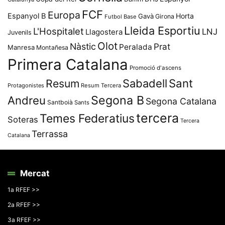
FCF
Europa
Espanyol B
Horta
Gavà
Girona
Futbol Base
Lleida Esportiu
L'Hospitalet
LNJ
Llagostera
Juvenils
Olot
Nàstic
Prat
Peralada
Manresa
Montañesa
Primera Catalana
Promoció d'ascens
Resum
Sabadell
Sant
Protagonistes
Resum Tercera
Segona B
Andreu
Segona Catalana
Santboià
Sants
tercera
Temes Federatius
Soteras
Tercera
Terrassa
Catalana
Mercat
1a RFEF >>
2a RFEF >>
3a RFEF >>