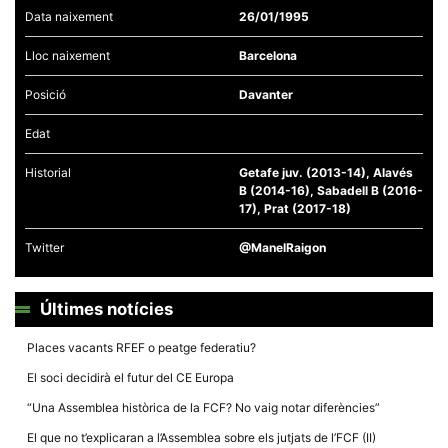
Data naixement
26/01/1995
Lloc naixement
Barcelona
Posició
Davanter
Necessàries
Edat
Aquestes
cookies no
són
Historial
Getafe juv. (2013-14), Alavés
opcionals,
B (2014-16), Sabadell B (2016-
són
17), Prat (2017-18)
necessàries
per al
funcionament
Twitter
@ManelRaigon
tècnic de la
web.
Últimes notícies
Estadístiques
Places vacants RFEF o peatge federatiu?
Recopilem
dades
El soci decidirà el futur del CE Europa
estadístiques
de manera
“Una Assemblea històrica de la FCF? No vaig notar diferències”
anònima d'ús
del lloc web
El que no t’explicaran a l’Assemblea sobre els jutjats de l’FCF (II)
per a millorar