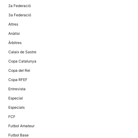
Màrqueting
En compartir
2a Federació
els teus
interessos i
3a Federació
comportament
mentre
Altres
navegues pel
nostre lloc
Anàlisi
web
incrementes
Àrbitres
la possibilitat
de mirar
Calaix de Sastre
només
anuncis,
Copa Catalunya
ofertes i
contingut
Copa del Rei
personalitzat.
Copa RFEF
Entrevista
Especial
Especials
FCF
Futbol Amateur
Futbol Base