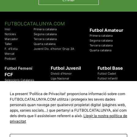
FUTBOLCATALUNYA.COM
Inici
Primera catalana
Futbol Amateur
Notícies
Segona catalana
Primera catalana
Marcador
Tercera catalana
Segona catalana
Taller
Quarta catalana
Tercera catalana
F. d'Estiu
Juvenil Div. d'honor Grup 3A
Quarta catalana
Mercat
Podcast
Futbol Juvenil
Futbol Base
Futbol Femení
FCF
Divisió d'Honor
Futbol Cadet
Liga Nacional
Futbol Infantil
Seleccions Catalanes
Territorials
Futbol Aleví
Entrenadors
Futbol Prebenjamí
Àrbitres
La present 'Política de Privacitat' proporciona informació sobre com
Temes Federatius
FUTBOLCATALUNYA.COM utilitza i protegeix les seves dades
Futbol Catalunya
Especials
personals quan navega per qualsevol propietat digital (pàgines web,
Promocions
apps, xarxes socials…) que pertanyi a FUTBOLCATALUNYA, així com
Copa Catalunya Absoluta 2019
Sortejos
Copa del Rei 2019 - 2020
dels drets que li assisteixen referent a això.
Llegir la nostra política de
Participació
Copa RFEF 2019 - 2020
privacitat
Copa Catalunya Amateur 2019