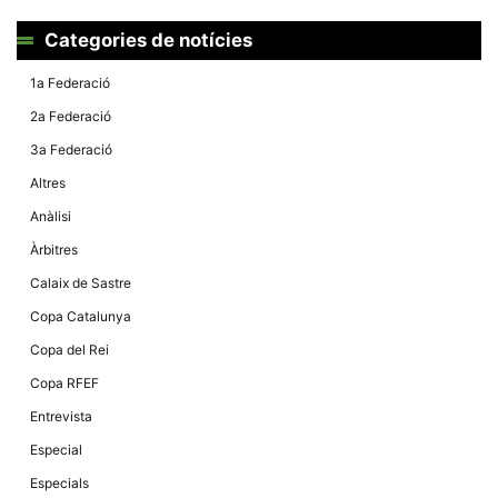
Màrqueting
En compartir
els teus
Categories de notícies
interessos i
comportament
1a Federació
mentre
navegues pel
2a Federació
nostre lloc
web
3a Federació
incrementes
la possibilitat
Altres
de mirar
només
Anàlisi
anuncis,
ofertes i
Àrbitres
contingut
personalitzat.
Calaix de Sastre
Copa Catalunya
Copa del Rei
Copa RFEF
Entrevista
Especial
Especials