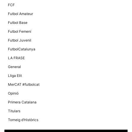
FCF
Futbol Amateur
Futbol Base
Futbol Femení
Futbol Juvenil
FutbolCatalunya
LA FRASE
General
Lliga Elit
MerCAT #futbolcat
Opinió
Primera Catalana
Titulars
Torneig d’Històrics