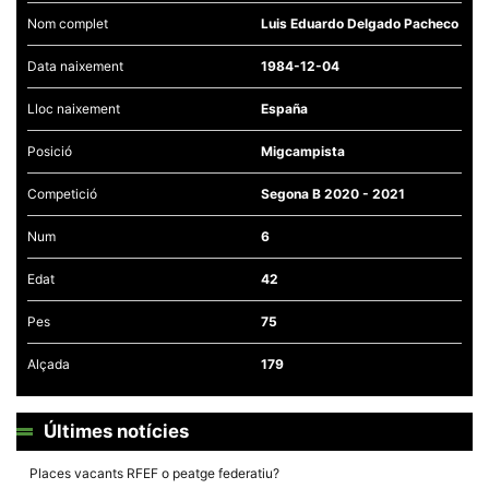
Nom complet
Luis Eduardo Delgado Pacheco
Data naixement
1984-12-04
Lloc naixement
España
Necessàries
Aquestes
Posició
Migcampista
cookies no
són
Competició
Segona B 2020 - 2021
opcionals,
són
necessàries
Num
6
per al
funcionament
Edat
42
tècnic de la
web.
Pes
75
Alçada
179
Estadístiques
Recopilem
dades
estadístiques
Últimes notícies
de manera
anònima d'ús
del lloc web
Places vacants RFEF o peatge federatiu?
per a millorar