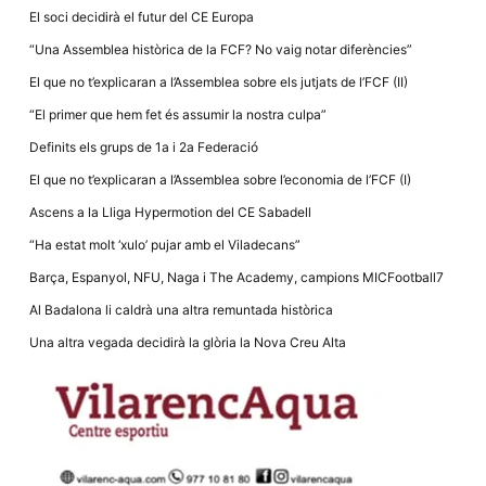
la funcionalitat
El soci decidirà el futur del CE Europa
i la seva
estructura.
“Una Assemblea històrica de la FCF? No vaig notar diferències”
El que no t’explicaran a l’Assemblea sobre els jutjats de l’FCF (II)
Experiència
“El primer que hem fet és assumir la nostra culpa”
d'usuari
Alguns
Definits els grups de 1a i 2a Federació
components
tècnics del
El que no t’explicaran a l’Assemblea sobre l’economia de l’FCF (I)
nostre lloc web
emmagatzemen
Ascens a la Lliga Hypermotion del CE Sabadell
dades en el seu
dispositiu que
“Ha estat molt ‘xulo’ pujar amb el Viladecans”
permeten que el
lloc funcioni tan
Barça, Espanyol, NFU, Naga i The Academy, campions MICFootball7
bé com sigui
possible. Si
Al Badalona li caldrà una altra remuntada històrica
rebutja
aquestes
Una altra vegada decidirà la glòria la Nova Creu Alta
cookies
algunes
funcionalitats
desapareixeran
del lloc web.