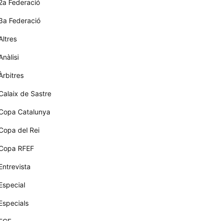
2a Federació
3a Federació
Altres
Anàlisi
Àrbitres
Calaix de Sastre
Copa Catalunya
Copa del Rei
Copa RFEF
Entrevista
Especial
Especials