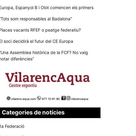
Europa, Espanyol B i Olot comencen els primers
“Tots som responsables al Badalona”
Places vacants RFEF o peatge federatiu?
El soci decidirà el futur del CE Europa
“Una Assemblea històrica de la FCF? No vaig
notar diferències”
Categories de notícies
1a Federació