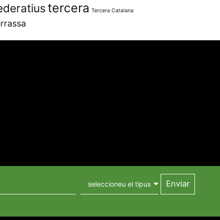
tercera
ederatius
Tercera Catalana
rrassa