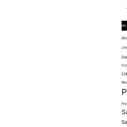
mentre
navegues pel
nostre lloc
web
incrementes la
possibilitat de
mirar només
An
anuncis,
ofertes i
L'H
contingut
Da
personalitzat.
Fut
Ll
Mo
P
Pro
S
Se