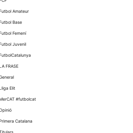
FCF
Futbol Amateur
Futbol Base
Futbol Femení
Futbol Juvenil
FutbolCatalunya
LA FRASE
General
Lliga Elit
MerCAT #futbolcat
Opinió
Primera Catalana
Titulars