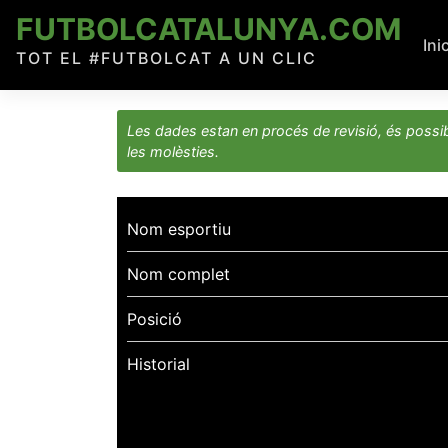
Skip
FUTBOLCATALUNYA.COM
to
Ini
TOT EL #FUTBOLCAT A UN CLIC
content
Les dades estan en procés de revisió, és possib
les molèsties.
Nom esportiu
Nom complet
Posició
Historial