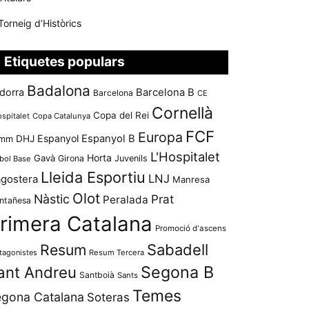
Torneig d’Històrics
Etiquetes populars
Badalona
dorra
Barcelona B
Barcelona
CE
Cornellà
Copa del Rei
ospitalet
Copa Catalunya
FCF
Europa
Espanyol
Espanyol B
mm
DHJ
L'Hospitalet
Horta
Gavà
Girona
Juvenils
bol Base
Lleida Esportiu
LNJ
agostera
Manresa
Olot
Nàstic
Prat
Peralada
ntañesa
rimera Catalana
Promoció d'ascens
Resum
Sabadell
tagonistes
Resum Tercera
Segona B
ant Andreu
Santboià
Sants
Temes
gona Catalana
Soteras