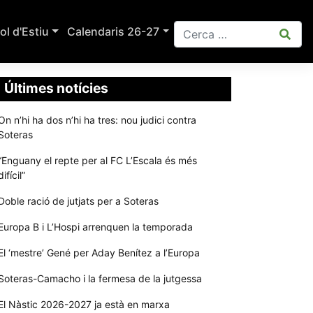
ol d'Estiu
Calendaris 26-27
Últimes notícies
On n’hi ha dos n’hi ha tres: nou judici contra
Soteras
“Enguany el repte per al FC L’Escala és més
difícil”
Doble ració de jutjats per a Soteras
Europa B i L’Hospi arrenquen la temporada
El ‘mestre’ Gené per Aday Benítez a l’Europa
Soteras-Camacho i la fermesa de la jutgessa
El Nàstic 2026-2027 ja està en marxa