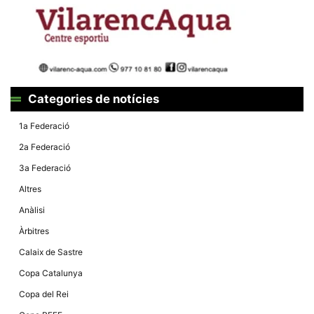
Màrqueting
En compartir
els teus
interessos i
comportament
mentre
navegues pel
nostre lloc
web
incrementes
Categories de notícies
la possibilitat
de mirar
1a Federació
només
anuncis,
2a Federació
ofertes i
contingut
3a Federació
personalitzat.
Altres
Anàlisi
Àrbitres
Calaix de Sastre
Copa Catalunya
Copa del Rei