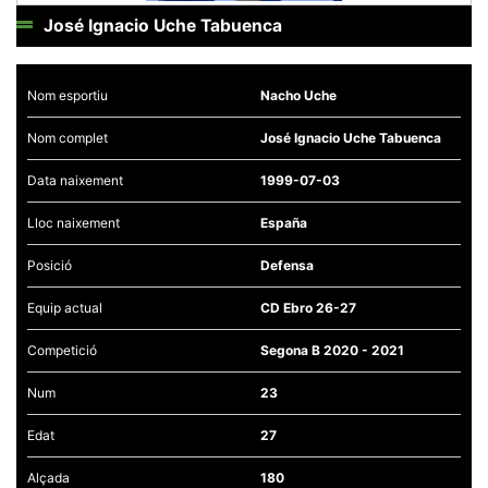
José Ignacio Uche Tabuenca
Nom esportiu
Nacho Uche
Necessàries
Nom complet
José Ignacio Uche Tabuenca
Aquestes
cookies no
Data naixement
1999-07-03
són
opcionals,
són
Lloc naixement
España
necessàries
per al
funcionament
Posició
Defensa
tècnic de la
web.
Equip actual
CD Ebro 26-27
Competició
Segona B 2020 - 2021
Estadístiques
Recopilem
Num
23
dades
estadístiques
de manera
Edat
27
anònima d'ús
del lloc web
Alçada
180
per a millorar