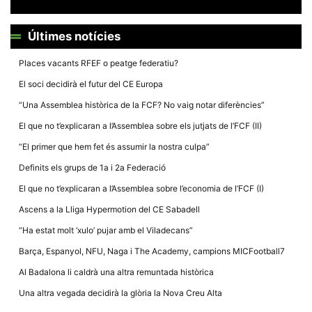
la funcionalitat
i la seva
estructura.
Últimes notícies
Places vacants RFEF o peatge federatiu?
Experiència
d'usuari
El soci decidirà el futur del CE Europa
Alguns
components
“Una Assemblea històrica de la FCF? No vaig notar diferències”
tècnics del
nostre lloc web
El que no t’explicaran a l’Assemblea sobre els jutjats de l’FCF (II)
emmagatzemen
dades en el seu
“El primer que hem fet és assumir la nostra culpa”
dispositiu que
permeten que el
Definits els grups de 1a i 2a Federació
lloc funcioni tan
bé com sigui
El que no t’explicaran a l’Assemblea sobre l’economia de l’FCF (I)
possible. Si
rebutja
Ascens a la Lliga Hypermotion del CE Sabadell
aquestes
cookies
“Ha estat molt ‘xulo’ pujar amb el Viladecans”
algunes
funcionalitats
Barça, Espanyol, NFU, Naga i The Academy, campions MICFootball7
desapareixeran
del lloc web.
Al Badalona li caldrà una altra remuntada històrica
Una altra vegada decidirà la glòria la Nova Creu Alta