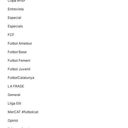
Copa RFEF
Entrevista
Especial
Especials
FCF
Futbol Amateur
Futbol Base
Futbol Femení
Futbol Juvenil
FutbolCatalunya
LA FRASE
General
Lliga Elit
MerCAT #futbolcat
Opinió