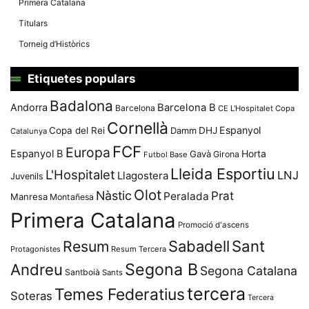
Primera Catalana
Titulars
Torneig d’Històrics
Etiquetes populars
Badalona
Andorra
Barcelona B
Barcelona
CE L'Hospitalet
Copa
Cornellà
Espanyol
Copa del Rei
Damm
DHJ
Catalunya
FCF
Europa
Espanyol B
Horta
Gavà
Girona
Futbol Base
Lleida Esportiu
L'Hospitalet
LNJ
Llagostera
Juvenils
Olot
Nàstic
Prat
Peralada
Manresa
Montañesa
Primera Catalana
Promoció d'ascens
Resum
Sabadell
Sant
Protagonistes
Resum Tercera
Segona B
Andreu
Segona Catalana
Santboià
Sants
tercera
Temes Federatius
Soteras
Tercera