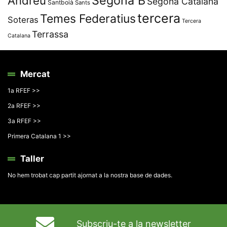
Segona B
Andreu
Segona Catalana
Santboià
Sants
tercera
Temes Federatius
Soteras
Tercera
Terrassa
Catalana
Mercat
1a RFEF >>
2a RFEF >>
3a RFEF >>
Primera Catalana 1 >>
Taller
No hem trobat cap partit ajornat a la nostra base de dades.
Subscriu-te a la newsletter