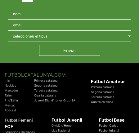
FUTBOLCATALUNYA.COM
Inici
Primera catalana
Futbol Amateur
Notícies
Segona catalana
Primera catalana
Marcador
Tercera catalana
Segona catalana
Taller
Quarta catalana
Tercera catalana
F. d'Estiu
Juvenil Div. d'honor Grup 3A
Quarta catalana
Mercat
Podcast
Futbol Juvenil
Futbol Base
Futbol Femení
FCF
Divisió d'Honor
Futbol Cadet
Liga Nacional
Futbol Infantil
Seleccions Catalanes
Territorials
Futbol Aleví
Entrenadors