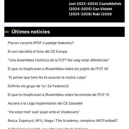
la funcionalitat
(set 2022-2024) Castelldefels
i la seva
(2024-2025) Can Vidalet
estructura.
(2025-2026) Rubí (2026
Experiència
Últimes notícies
d'usuari
Alguns
components
Places vacants RFEF o peatge federatiu?
tècnics del
nostre lloc web
El soci decidirà el futur del CE Europa
emmagatzemen
dades en el seu
“Una Assemblea històrica de la FCF? No vaig notar diferències”
dispositiu que
permeten que el
El que no t’explicaran a l’Assemblea sobre els jutjats de l’FCF (II)
lloc funcioni tan
bé com sigui
“El primer que hem fet és assumir la nostra culpa”
possible. Si
rebutja
Definits els grups de 1a i 2a Federació
aquestes
cookies
El que no t’explicaran a l’Assemblea sobre l’economia de l’FCF (I)
algunes
funcionalitats
Ascens a la Lliga Hypermotion del CE Sabadell
desapareixeran
del lloc web.
“Ha estat molt ‘xulo’ pujar amb el Viladecans”
Barça, Espanyol, NFU, Naga i The Academy, campions MICFootball7