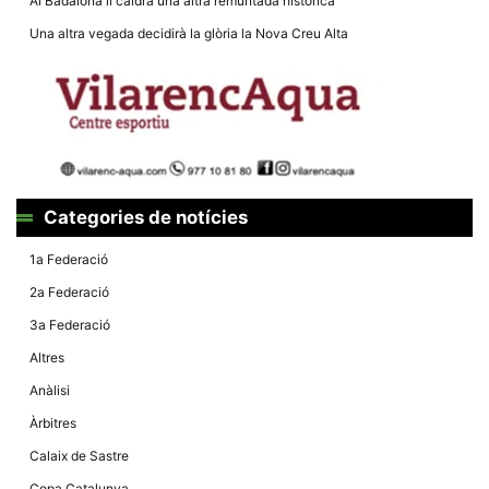
Màrqueting
Al Badalona li caldrà una altra remuntada històrica
En compartir
Una altra vegada decidirà la glòria la Nova Creu Alta
els teus
interessos i
comportament
mentre
navegues pel
nostre lloc
web
incrementes
la possibilitat
de mirar
només
Categories de notícies
anuncis,
ofertes i
contingut
1a Federació
personalitzat.
2a Federació
3a Federació
Altres
Anàlisi
Àrbitres
Calaix de Sastre
Copa Catalunya