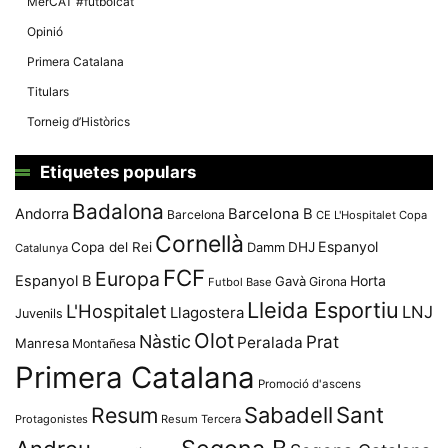
MerCAT #futbolcat
Opinió
Primera Catalana
Titulars
Torneig d’Històrics
Etiquetes populars
Badalona
Andorra
Barcelona B
Barcelona
CE L'Hospitalet
Copa
Cornellà
Espanyol
Copa del Rei
Damm
DHJ
Catalunya
FCF
Europa
Espanyol B
Horta
Gavà
Girona
Futbol Base
Lleida Esportiu
L'Hospitalet
LNJ
Llagostera
Juvenils
Olot
Nàstic
Prat
Peralada
Manresa
Montañesa
Primera Catalana
Promoció d'ascens
Resum
Sabadell
Sant
Protagonistes
Resum Tercera