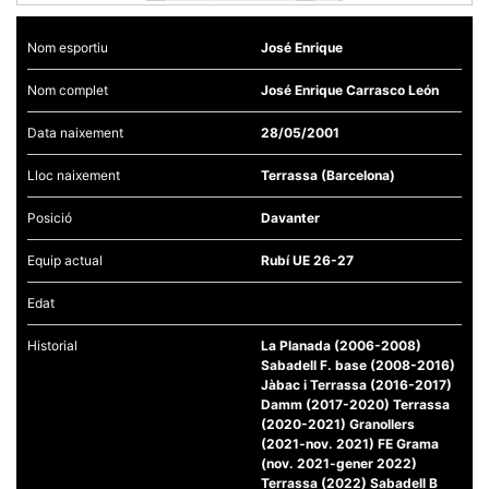
Nom esportiu
José Enrique
Nom complet
José Enrique Carrasco León
Necessàries
Data naixement
28/05/2001
Aquestes
cookies no
Lloc naixement
Terrassa (Barcelona)
són
opcionals,
són
Posició
Davanter
necessàries
per al
Equip actual
Rubí UE 26-27
funcionament
tècnic de la
web.
Edat
Historial
La Planada (2006-2008)
Estadístiques
Sabadell F. base (2008-2016)
Recopilem
Jàbac i Terrassa (2016-2017)
dades
Damm (2017-2020) Terrassa
estadístiques
(2020-2021) Granollers
de manera
(2021-nov. 2021) FE Grama
anònima d'ús
(nov. 2021-gener 2022)
del lloc web
per a millorar
Terrassa (2022) Sabadell B