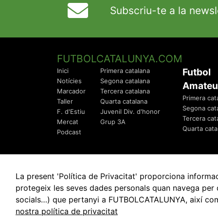
Subscriu-te a la newsl
FUTBOLCATALUNYA.COM
Futbol
Inici
Primera catalana
Notícies
Segona catalana
Amateu
Marcador
Tercera catalana
Primera cat
Taller
Quarta catalana
Segona cat
F. d'Estiu
Juvenil Div. d'honor
Tercera cat
Mercat
Grup 3A
Quarta cata
Podcast
La present 'Política de Privacitat' proporciona info
protegeix les seves dades personals quan navega per q
socials…) que pertanyi a FUTBOLCATALUNYA, així com de
© 2010 - 2026
FutbolCatalunya.com
nostra política de privacitat