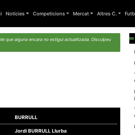
ci
Notícies
Competicions
Mercat
Altres C.
Futb
le que alguna encara no estigui actualitzada. Disculpeu
BURRULL
Jordi BURRULL Llurba