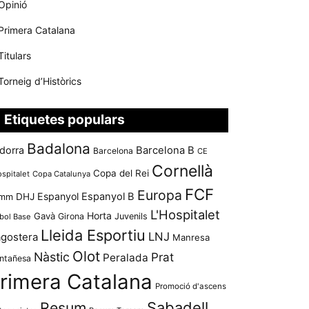
Opinió
Primera Catalana
Titulars
Torneig d’Històrics
Etiquetes populars
Badalona
dorra
Barcelona B
Barcelona
CE
Cornellà
Copa del Rei
ospitalet
Copa Catalunya
FCF
Europa
Espanyol
Espanyol B
mm
DHJ
L'Hospitalet
Horta
Gavà
Girona
Juvenils
bol Base
Lleida Esportiu
LNJ
agostera
Manresa
Olot
Nàstic
Prat
Peralada
ntañesa
rimera Catalana
Promoció d'ascens
Resum
Sabadell