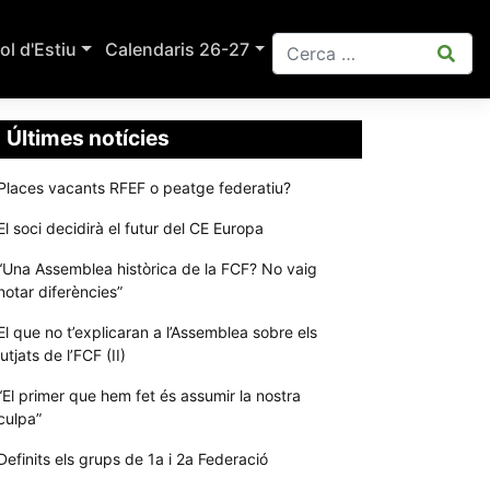
ol d'Estiu
Calendaris 26-27
Últimes notícies
Places vacants RFEF o peatge federatiu?
El soci decidirà el futur del CE Europa
“Una Assemblea històrica de la FCF? No vaig
notar diferències”
El que no t’explicaran a l’Assemblea sobre els
jutjats de l’FCF (II)
“El primer que hem fet és assumir la nostra
culpa”
Definits els grups de 1a i 2a Federació