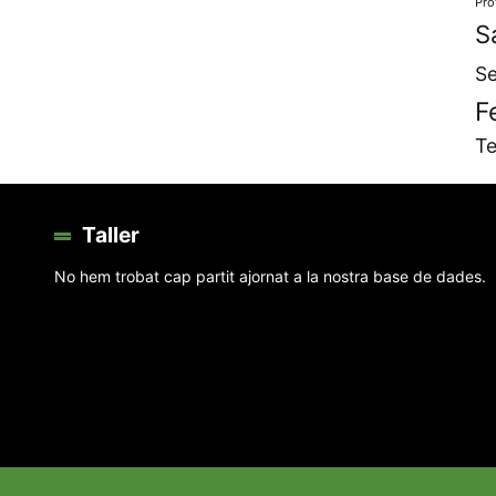
Pro
S
Se
F
Te
Taller
No hem trobat cap partit ajornat a la nostra base de dades.