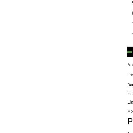
mentre
navegues pel
nostre lloc
web
incrementes la
possibilitat de
mirar només
anuncis,
ofertes i
contingut
personalitzat.
An
L'H
Da
Fut
Ll
Mo
P