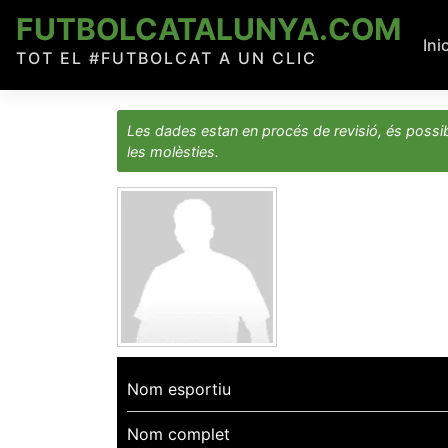
Skip
FUTBOLCATALUNYA.COM
to
Ini
TOT EL #FUTBOLCAT A UN CLIC
content
Les dades estan en procés de revisió, és possib
les molèsties.
Nom esportiu
Nom complet