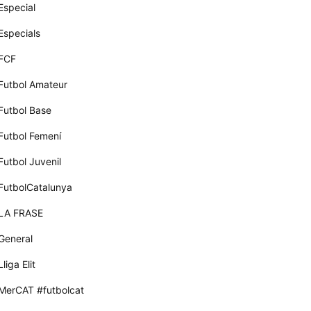
Especial
Especials
FCF
Futbol Amateur
Futbol Base
Futbol Femení
Futbol Juvenil
FutbolCatalunya
LA FRASE
General
Lliga Elit
MerCAT #futbolcat