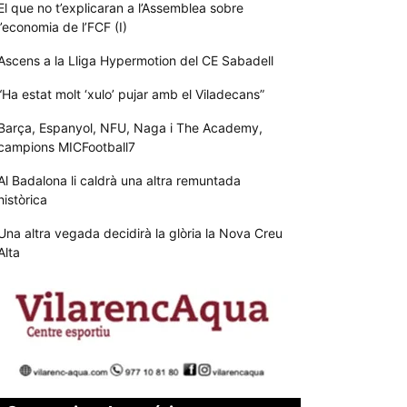
El que no t’explicaran a l’Assemblea sobre
l’economia de l’FCF (I)
Ascens a la Lliga Hypermotion del CE Sabadell
“Ha estat molt ‘xulo’ pujar amb el Viladecans”
Barça, Espanyol, NFU, Naga i The Academy,
campions MICFootball7
Al Badalona li caldrà una altra remuntada
històrica
Una altra vegada decidirà la glòria la Nova Creu
Alta