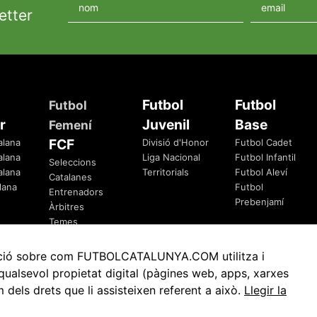
etter
Futbol
Futbol
Futbol
r
Juvenil
Base
Femení
FCF
alana
Divisió d'Honor
Futbol Cadet
alana
Liga Nacional
Futbol Infantil
Seleccions
alana
Territorials
Futbol Aleví
Catalanes
lana
Futbol
Entrenadors
Prebenjamí
Àrbitres
Temes
Federatius
rmació sobre com FUTBOLCATALUNYA.COM utilitza i
ualsevol propietat digital (pàgines web, apps, xarxes
ls drets que li assisteixen referent a això.
Llegir la
Avis Legal
Política de Privacitat
Política de Cookies