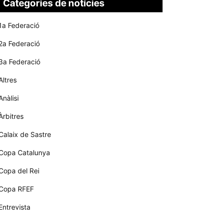
Categories de notícies
1a Federació
2a Federació
3a Federació
Altres
Anàlisi
Àrbitres
Calaix de Sastre
Copa Catalunya
Copa del Rei
Copa RFEF
Entrevista