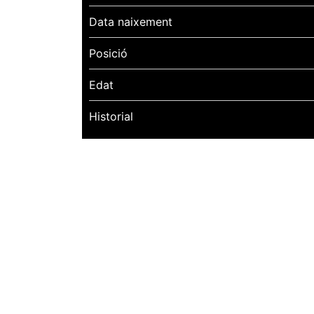
Data naixement
Posició
Edat
Historial