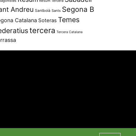
tagonistes
Resum Tercera
Segona B
ant Andreu
Santboià
Sants
Temes
gona Catalana
Soteras
tercera
ederatius
Tercera Catalana
rrassa