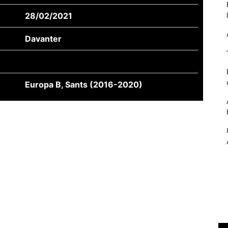
28/02/2021
Davanter
Europa B, Sants (2016-2020)
Necessàries
Aquestes
cookies no
són
opcionals,
són
necessàries
per al
funcionament
tècnic de la