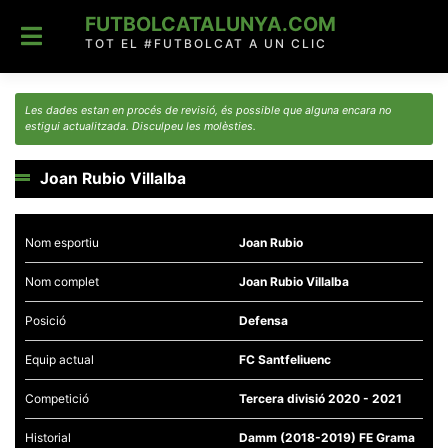
Skip
FUTBOLCATALUNYA.COM
to
content
TOT EL #FUTBOLCAT A UN CLIC
Les dades estan en procés de revisió, és possible que alguna encara no
estigui actualitzada. Disculpeu les molèsties.
Joan Rubio Villalba
Nom esportiu
Joan Rubio
Nom complet
Joan Rubio Villalba
Posició
Defensa
Equip actual
FC Santfeliuenc
Competició
Tercera divisió 2020 - 2021
Historial
Damm (2018-2019) FE Grama