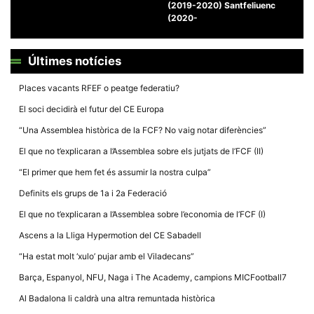
(2019-2020) Santfeliuenc
(2020-
Últimes notícies
Necessàries
Places vacants RFEF o peatge federatiu?
Aquestes
cookies no
El soci decidirà el futur del CE Europa
són
opcionals,
“Una Assemblea històrica de la FCF? No vaig notar diferències”
són
necessàries
El que no t’explicaran a l’Assemblea sobre els jutjats de l’FCF (II)
per al
funcionament
“El primer que hem fet és assumir la nostra culpa”
tècnic de la
web.
Definits els grups de 1a i 2a Federació
El que no t’explicaran a l’Assemblea sobre l’economia de l’FCF (I)
Estadístiques
Ascens a la Lliga Hypermotion del CE Sabadell
Recopilem
“Ha estat molt ‘xulo’ pujar amb el Viladecans”
dades
estadístiques
Barça, Espanyol, NFU, Naga i The Academy, campions MICFootball7
de manera
anònima d'ús
Al Badalona li caldrà una altra remuntada històrica
del lloc web
per a millorar