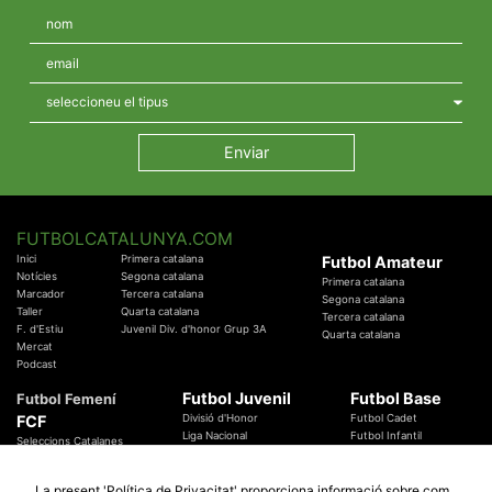
FUTBOLCATALUNYA.COM
Inici
Primera catalana
Futbol Amateur
Notícies
Segona catalana
Primera catalana
Marcador
Tercera catalana
Segona catalana
Taller
Quarta catalana
Tercera catalana
F. d'Estiu
Juvenil Div. d'honor Grup 3A
Quarta catalana
Mercat
Podcast
Futbol Juvenil
Futbol Base
Futbol Femení
FCF
Divisió d'Honor
Futbol Cadet
Liga Nacional
Futbol Infantil
Seleccions Catalanes
Territorials
Futbol Aleví
Entrenadors
Futbol Prebenjamí
Àrbitres
La present 'Política de Privacitat' proporciona informació sobre com