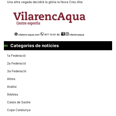
Una altra vegada decidirà la glòria la Nova Creu Alta
la funcionalitat
i la seva
estructura.
Experiència
d'usuari
Alguns
components
tècnics del
Categories de notícies
nostre lloc web
emmagatzemen
dades en el seu
1a Federació
dispositiu que
permeten que el
2a Federació
lloc funcioni tan
bé com sigui
3a Federació
possible. Si
rebutja
Altres
aquestes
cookies
Anàlisi
algunes
funcionalitats
Àrbitres
desapareixeran
del lloc web.
Calaix de Sastre
Copa Catalunya