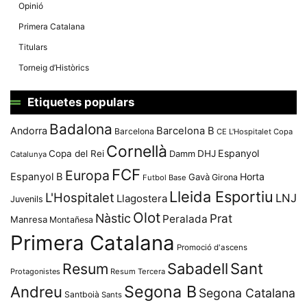
Opinió
Primera Catalana
Titulars
Torneig d’Històrics
Etiquetes populars
Badalona
Andorra
Barcelona B
Barcelona
CE L'Hospitalet
Copa
Cornellà
Espanyol
Copa del Rei
Damm
DHJ
Catalunya
FCF
Europa
Espanyol B
Horta
Gavà
Girona
Futbol Base
Lleida Esportiu
L'Hospitalet
LNJ
Llagostera
Juvenils
Olot
Nàstic
Prat
Peralada
Manresa
Montañesa
Primera Catalana
Promoció d'ascens
Resum
Sabadell
Sant
Protagonistes
Resum Tercera
Segona B
Andreu
Segona Catalana
Santboià
Sants