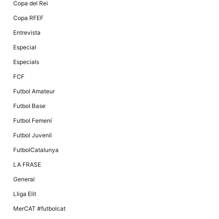
Màrqueting
Copa del Rei
En compartir
els teus
Copa RFEF
interessos i
comportament
Entrevista
mentre
navegues pel
Especial
nostre lloc
web
Especials
incrementes
la possibilitat
FCF
de mirar
només
Futbol Amateur
anuncis,
ofertes i
Futbol Base
contingut
personalitzat.
Futbol Femení
Futbol Juvenil
FutbolCatalunya
LA FRASE
General
Lliga Elit
MerCAT #futbolcat