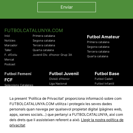
FUTBOLCATALUNYA.COM
Inici
Primera catalana
Futbol Amateur
Notícies
Segona catalana
Primera catalana
Marcador
Tercera catalana
Segona catalana
Taller
Quarta catalana
Tercera catalana
F. d'Estiu
Juvenil Div. d'honor Grup 3A
Quarta catalana
Mercat
Podcast
Futbol Juvenil
Futbol Base
Futbol Femení
FCF
Divisió d'Honor
Futbol Cadet
Liga Nacional
Futbol Infantil
Seleccions Catalanes
Territorials
Futbol Aleví
Entrenadors
Futbol Prebenjamí
Àrbitres
La present 'Política de Privacitat' proporciona informació sobre com
Temes Federatius
FUTBOLCATALUNYA.COM utilitza i protegeix les seves dades
Futbol Catalunya
Especials
personals quan navega per qualsevol propietat digital (pàgines web,
Promocions
apps, xarxes socials…) que pertanyi a FUTBOLCATALUNYA, així com
Copa Catalunya Absoluta 2019
Sortejos
Copa del Rei 2019 - 2020
dels drets que li assisteixen referent a això.
Llegir la nostra política de
Participació
Copa RFEF 2019 - 2020
privacitat
Copa Catalunya Amateur 2019