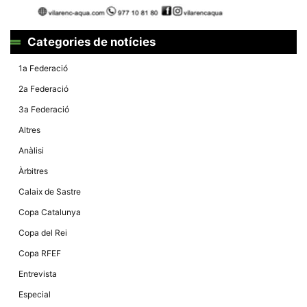
Màrqueting
En compartir
els teus
interessos i
Categories de notícies
comportament
mentre
navegues pel
1a Federació
nostre lloc
web
2a Federació
incrementes
la possibilitat
3a Federació
de mirar
només
Altres
anuncis,
ofertes i
Anàlisi
contingut
personalitzat.
Àrbitres
Calaix de Sastre
Copa Catalunya
Copa del Rei
Copa RFEF
Entrevista
Especial