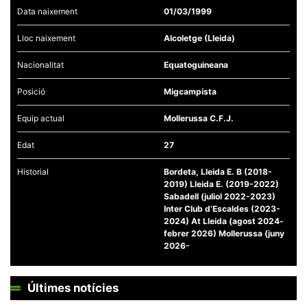
Data naixement
01/03/1999
Lloc naixement
Alcoletge (Lleida)
Nacionalitat
Equatoguineana
Necessàries
Posició
Migcampista
Aquestes
cookies no
són
Equip actual
Mollerussa C.F.J.
opcionals,
són
Edat
27
necessàries
per al
funcionament
Historial
Bordeta, Lleida E. B (2018-
tècnic de la
2019) Lleida E. (2019-2022)
web.
Sabadell (juliol 2022-2023)
Inter Club d’Escaldes (2023-
2024) At Lleida (agost 2024-
Estadístiques
febrer 2026) Mollerussa (juny
Recopilem
2026-
dades
estadístiques
de manera
anònima d'ús
Últimes notícies
del lloc web
per a millorar