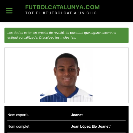
Skip
FUTBOLCATALUNYA.COM
to
content
TOT EL #FUTBOLCAT A UN CLIC
Les dades estan en procés de revisió, és possible que alguna encara no
estigui actualitzada. Disculpeu les molèsties.
Nom esportiu
Joanet
Nom complet
Joan López Elo ‘Joanet’