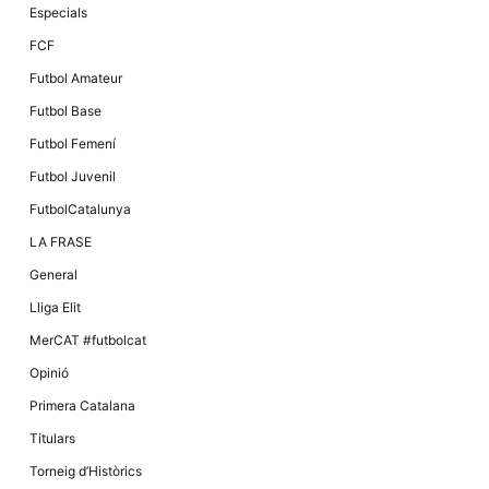
Especials
FCF
Futbol Amateur
Futbol Base
Futbol Femení
Futbol Juvenil
FutbolCatalunya
LA FRASE
General
Lliga Elit
MerCAT #futbolcat
Opinió
Primera Catalana
Titulars
Torneig d’Històrics