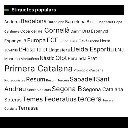
Etiquetes populars
Badalona
Andorra
Barcelona B
Barcelona
CE L'Hospitalet
Copa
Cornellà
Espanyol
Copa del Rei
Damm
DHJ
Catalunya
FCF
Europa
Espanyol B
Horta
Gavà
Girona
Futbol Base
Lleida Esportiu
L'Hospitalet
LNJ
Llagostera
Juvenils
Olot
Nàstic
Prat
Peralada
Manresa
Montañesa
Primera Catalana
Promoció d'ascens
Resum
Sabadell
Sant
Protagonistes
Resum Tercera
Segona B
Andreu
Segona Catalana
Santboià
Sants
tercera
Temes Federatius
Soteras
Tercera
Terrassa
Catalana