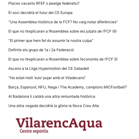
la funcionalitat
Places vacants RFEF o peatge federatiu?
i la seva
estructura.
El soci decidirà el futur del CE Europa
“Una Assemblea històrica de la FCF? No vaig notar diferències”
Experiència
El que no t’explicaran a l’Assemblea sobre els jutjats de l’FCF (II)
d'usuari
“El primer que hem fet és assumir la nostra culpa”
Alguns
components
Definits els grups de 1a i 2a Federació
tècnics del
nostre lloc web
El que no t’explicaran a l’Assemblea sobre l’economia de l’FCF (I)
emmagatzemen
dades en el seu
Ascens a la Lliga Hypermotion del CE Sabadell
dispositiu que
permeten que el
“Ha estat molt ‘xulo’ pujar amb el Viladecans”
lloc funcioni tan
bé com sigui
Barça, Espanyol, NFU, Naga i The Academy, campions MICFootball7
possible. Si
rebutja
Al Badalona li caldrà una altra remuntada històrica
aquestes
cookies
Una altra vegada decidirà la glòria la Nova Creu Alta
algunes
funcionalitats
desapareixeran
del lloc web.