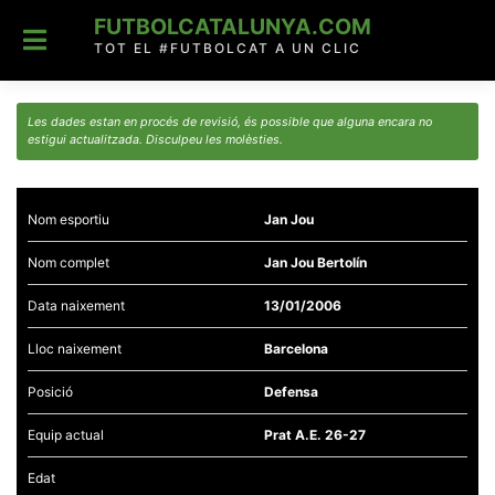
Skip
FUTBOLCATALUNYA.COM
to
content
TOT EL #FUTBOLCAT A UN CLIC
Les dades estan en procés de revisió, és possible que alguna encara no
estigui actualitzada. Disculpeu les molèsties.
Nom esportiu
Jan Jou
Nom complet
Jan Jou Bertolín
Data naixement
13/01/2006
Lloc naixement
Barcelona
Posició
Defensa
Equip actual
Prat A.E. 26-27
Edat