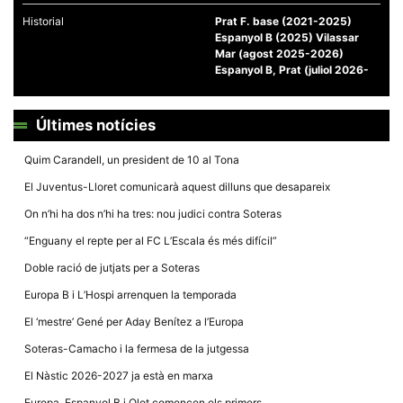
Historial
Prat F. base (2021-2025)
Espanyol B (2025) Vilassar
Mar (agost 2025-2026)
Espanyol B, Prat (juliol 2026-
Necessàries
Últimes notícies
Aquestes
cookies no
són
Quim Carandell, un president de 10 al Tona
opcionals,
són
El Juventus-Lloret comunicarà aquest dilluns que desapareix
necessàries
per al
On n’hi ha dos n’hi ha tres: nou judici contra Soteras
funcionament
tècnic de la
“Enguany el repte per al FC L’Escala és més difícil”
web.
Doble ració de jutjats per a Soteras
Europa B i L’Hospi arrenquen la temporada
Estadístiques
Recopilem
El ‘mestre’ Gené per Aday Benítez a l’Europa
dades
estadístiques
Soteras-Camacho i la fermesa de la jutgessa
de manera
anònima d'ús
El Nàstic 2026-2027 ja està en marxa
del lloc web
per a millorar
Europa, Espanyol B i Olot comencen els primers