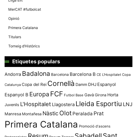
Lliga Elit
MerCAT #futbolcat
Opinió
Primera Catalana
Titulars
Torneig d’Històrics
Etiquetes populars
Badalona
Andorra
Barcelona B
Barcelona
CE L'Hospitalet
Copa
Cornellà
Espanyol
Copa del Rei
Damm
DHJ
Catalunya
FCF
Europa
Espanyol B
Horta
Gavà
Girona
Futbol Base
Lleida Esportiu
L'Hospitalet
LNJ
Llagostera
Juvenils
Olot
Nàstic
Prat
Peralada
Manresa
Montañesa
Primera Catalana
Promoció d'ascens
Resum
Sabadell
Sant
Protagonistes
Resum Tercera