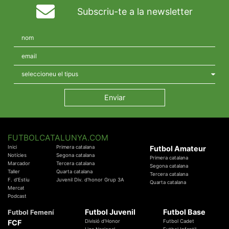
Subscriu-te a la newsletter
FUTBOLCATALUNYA.COM
Inici
Primera catalana
Futbol Amateur
Notícies
Segona catalana
Primera catalana
Marcador
Tercera catalana
Segona catalana
Taller
Quarta catalana
Tercera catalana
F. d'Estiu
Juvenil Div. d'honor Grup 3A
Quarta catalana
Mercat
Podcast
Futbol Juvenil
Futbol Base
Futbol Femení
FCF
Divisió d'Honor
Futbol Cadet