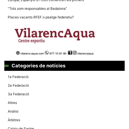
la funcionalitat
i la seva
“Tots som responsables al Badalona”
estructura.
Places vacants RFEF o peatge federatiu?
Experiència
d'usuari
Alguns
components
tècnics del
nostre lloc web
emmagatzemen
dades en el seu
dispositiu que
Categories de notícies
permeten que el
lloc funcioni tan
1a Federació
bé com sigui
possible. Si
2a Federació
rebutja
aquestes
3a Federació
cookies
algunes
Altres
funcionalitats
desapareixeran
Anàlisi
del lloc web.
Àrbitres
Calaix de Sastre