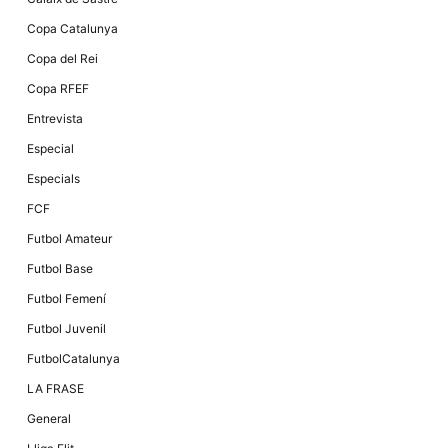
Màrqueting
En compartir
Copa Catalunya
els teus
interessos i
Copa del Rei
comportament
mentre
Copa RFEF
navegues pel
nostre lloc
Entrevista
web
incrementes
Especial
la possibilitat
de mirar
Especials
només
anuncis,
FCF
ofertes i
contingut
Futbol Amateur
personalitzat.
Futbol Base
Futbol Femení
Futbol Juvenil
FutbolCatalunya
LA FRASE
General