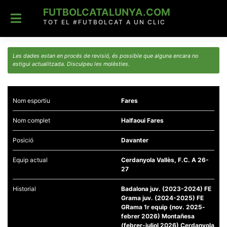
Skip
FUTBOLCATALUNYA.COM
to
content
TOT EL #FUTBOLCAT A UN CLIC
Les dades estan en procés de revisió, és possible que alguna encara no
estigui actualitzada. Disculpeu les molèsties.
Nom esportiu
Fares
Nom complet
Halfaoui Fares
Posició
Davanter
Equip actual
Cerdanyola Vallès, F.C. A 26-
27
Historial
Badalona juv. (2023-2024) FE
Grama juv. (2024-2025) FE
GRama 1r equip (nov. 2025-
febrer 2026) Montañesa
(febrer-juliol 2026) Cerdanyola