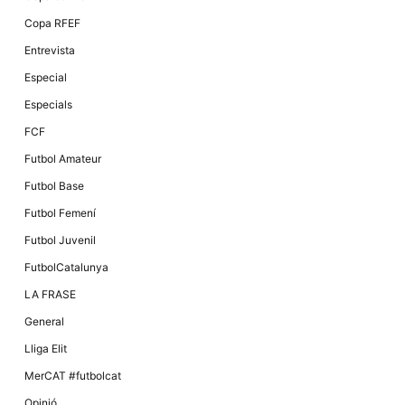
Màrqueting
En compartir
Copa RFEF
els teus
interessos i
Entrevista
comportament
mentre
Especial
navegues pel
nostre lloc
Especials
web
incrementes
FCF
la possibilitat
de mirar
Futbol Amateur
només
anuncis,
Futbol Base
ofertes i
contingut
Futbol Femení
personalitzat.
Futbol Juvenil
FutbolCatalunya
LA FRASE
General
Lliga Elit
MerCAT #futbolcat
Opinió