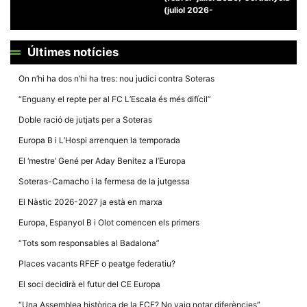
(juliol 2026-
Últimes notícies
On n’hi ha dos n’hi ha tres: nou judici contra Soteras
Necessàries
Aquestes
“Enguany el repte per al FC L’Escala és més difícil”
cookies no
són
Doble ració de jutjats per a Soteras
opcionals,
són
Europa B i L’Hospi arrenquen la temporada
necessàries
per al
El ‘mestre’ Gené per Aday Benítez a l’Europa
funcionament
tècnic de la
Soteras-Camacho i la fermesa de la jutgessa
web.
El Nàstic 2026-2027 ja està en marxa
Europa, Espanyol B i Olot comencen els primers
Estadístiques
Recopilem
“Tots som responsables al Badalona”
dades
estadístiques
Places vacants RFEF o peatge federatiu?
de manera
anònima d'ús
El soci decidirà el futur del CE Europa
del lloc web
per a millorar
“Una Assemblea històrica de la FCF? No vaig notar diferències”