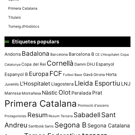
Primera Catalana
Titulars
Torneig d’Històrics
Etiquetes populars
Badalona
Andorra
Barcelona B
Barcelona
CE L'Hospitalet
Copa
Cornellà
Espanyol
Copa del Rei
Damm
DHJ
Catalunya
FCF
Europa
Espanyol B
Horta
Gavà
Girona
Futbol Base
Lleida Esportiu
L'Hospitalet
LNJ
Llagostera
Juvenils
Olot
Nàstic
Prat
Peralada
Manresa
Montañesa
Primera Catalana
Promoció d'ascens
Resum
Sabadell
Sant
Protagonistes
Resum Tercera
Segona B
Andreu
Segona Catalana
Santboià
Sants