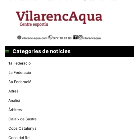
la funcionalitat
i la seva
estructura.
Experiència
d'usuari
Alguns
components
tècnics del
Categories de notícies
nostre lloc web
emmagatzemen
1a Federació
dades en el seu
dispositiu que
2a Federació
permeten que el
lloc funcioni tan
3a Federació
bé com sigui
possible. Si
Altres
rebutja
aquestes
Anàlisi
cookies
algunes
Àrbitres
funcionalitats
desapareixeran
Calaix de Sastre
del lloc web.
Copa Catalunya
Copa del Rei