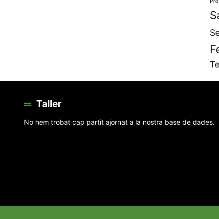
Pro
S
Se
F
Te
Taller
No hem trobat cap partit ajornat a la nostra base de dades.