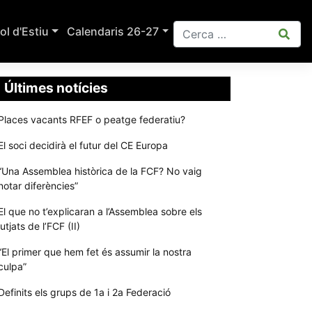
ol d'Estiu
Calendaris 26-27
Últimes notícies
Places vacants RFEF o peatge federatiu?
El soci decidirà el futur del CE Europa
“Una Assemblea històrica de la FCF? No vaig
notar diferències”
El que no t’explicaran a l’Assemblea sobre els
jutjats de l’FCF (II)
“El primer que hem fet és assumir la nostra
culpa”
Definits els grups de 1a i 2a Federació