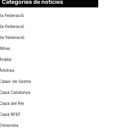
Categories de notícies
1a Federació
2a Federació
3a Federació
Altres
Anàlisi
Àrbitres
Calaix de Sastre
Copa Catalunya
Copa del Rei
Copa RFEF
Entrevista