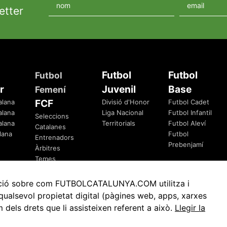
etter
Futbol
Futbol
Futbol
r
Juvenil
Base
Femení
FCF
alana
Divisió d'Honor
Futbol Cadet
alana
Liga Nacional
Futbol Infantil
Seleccions
alana
Territorials
Futbol Aleví
Catalanes
lana
Futbol
Entrenadors
Prebenjamí
Àrbitres
Temes
Federatius
rmació sobre com FUTBOLCATALUNYA.COM utilitza i
ualsevol propietat digital (pàgines web, apps, xarxes
ls drets que li assisteixen referent a això.
Llegir la
Avis Legal
Política de Privacitat
Política de Cookies