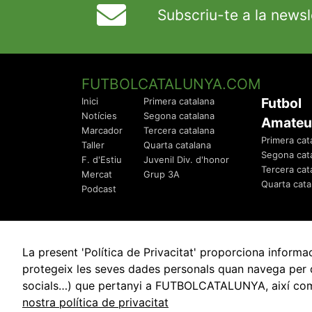
Subscriu-te a la newsl
FUTBOLCATALUNYA.COM
Futbol
Inici
Primera catalana
Notícies
Segona catalana
Amateu
Marcador
Tercera catalana
Primera cat
Taller
Quarta catalana
Segona cat
F. d'Estiu
Juvenil Div. d'honor
Tercera cat
Mercat
Grup 3A
Quarta cata
Podcast
La present 'Política de Privacitat' proporciona info
protegeix les seves dades personals quan navega per q
socials…) que pertanyi a FUTBOLCATALUNYA, així com de
© 2010 - 2026
FutbolCatalunya.com
nostra política de privacitat