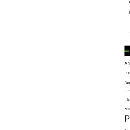
mentre
navegues pel
nostre lloc
web
incrementes la
possibilitat de
mirar només
anuncis,
ofertes i
contingut
personalitzat.
An
L'H
Da
Fut
Ll
Mo
P