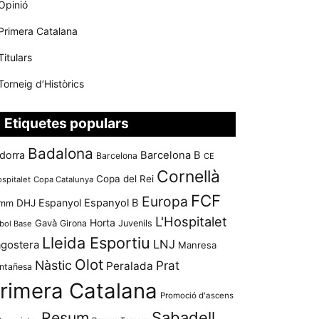
Opinió
Primera Catalana
Titulars
Torneig d’Històrics
Etiquetes populars
Badalona
dorra
Barcelona B
Barcelona
CE
Cornellà
Copa del Rei
ospitalet
Copa Catalunya
FCF
Europa
Espanyol
Espanyol B
mm
DHJ
L'Hospitalet
Horta
Gavà
Girona
Juvenils
bol Base
Lleida Esportiu
LNJ
agostera
Manresa
Olot
Nàstic
Prat
Peralada
ntañesa
rimera Catalana
Promoció d'ascens
Resum
Sabadell