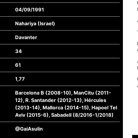
04/09/1991
Nahariya (Israel)
Davanter
34
61
1,77
Necessàries
Aquestes
Barcelona B (2008-10), ManCitu (2011-
cookies no
12), R. Santander (2012-13), Hércules
són
opcionals,
(2013-14), Mallorca (2014-15), Hapoel Tel
són
Aviv (2015-6), Sabadell (8/2016-1/2018)
necessàries
per al
@GaiAsulin
funcionament
tècnic de la