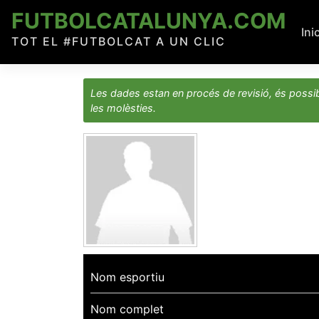
Skip
FUTBOLCATALUNYA.COM
to
Ini
TOT EL #FUTBOLCAT A UN CLIC
content
Les dades estan en procés de revisió, és possib
les molèsties.
Nom esportiu
Nom complet