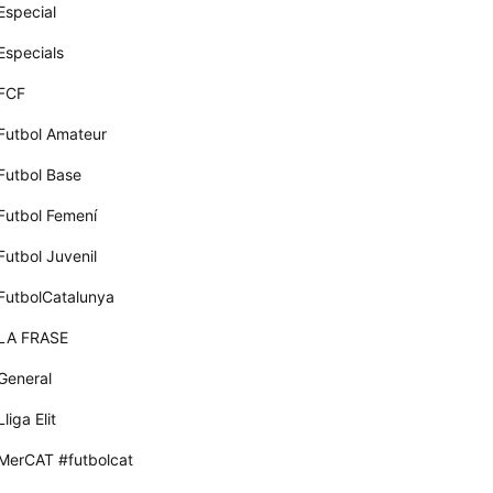
Especial
Especials
FCF
Futbol Amateur
Futbol Base
Futbol Femení
Futbol Juvenil
FutbolCatalunya
LA FRASE
General
Lliga Elit
MerCAT #futbolcat