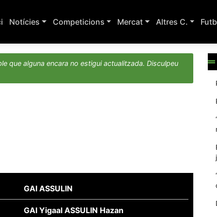
ci
Notícies
Competicions
Mercat
Altres C.
Futb
le que alguna encara no estigui actualitzada. Disculpeu
GAI ASSULIN
GAI Yigaal ASSULIN Hazan