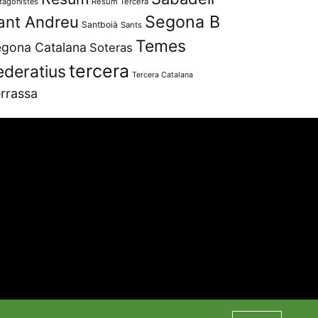
tagonistes
Resum Tercera
Segona B
ant Andreu
Santboià
Sants
Temes
gona Catalana
Soteras
tercera
ederatius
Tercera Catalana
rrassa