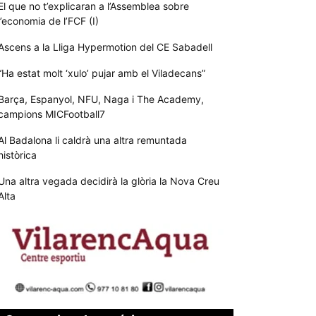
El que no t’explicaran a l’Assemblea sobre
l’economia de l’FCF (I)
Ascens a la Lliga Hypermotion del CE Sabadell
“Ha estat molt ‘xulo’ pujar amb el Viladecans”
Barça, Espanyol, NFU, Naga i The Academy,
campions MICFootball7
Al Badalona li caldrà una altra remuntada
històrica
Una altra vegada decidirà la glòria la Nova Creu
Alta