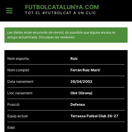
Skip
FUTBOLCATALUNYA.COM
to
content
TOT EL #FUTBOLCAT A UN CLIC
Les dades estan en procés de revisió, és possible que alguna encara no
estigui actualitzada. Disculpeu les molèsties.
Nom esportiu
Ruiz
Nom complet
Ferrán Ruiz Martí
Data naixement
26/04/2003
Lloc naixement
Olot (Girona)
Posició
Defensa
Equip actual
Terrassa Futbol Club 26-27
Edat