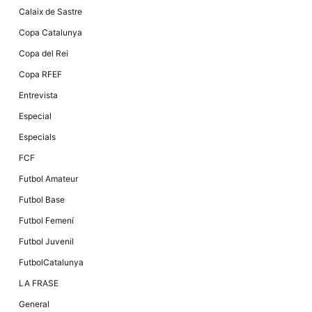
Màrqueting
Calaix de Sastre
En compartir
els teus
Copa Catalunya
interessos i
comportament
Copa del Rei
mentre
navegues pel
Copa RFEF
nostre lloc
web
Entrevista
incrementes
la possibilitat
Especial
de mirar
només
Especials
anuncis,
ofertes i
FCF
contingut
personalitzat.
Futbol Amateur
Futbol Base
Futbol Femení
Futbol Juvenil
FutbolCatalunya
LA FRASE
General