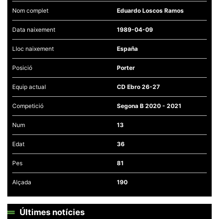
Nom complet
Eduardo Loscos Ramos
Data naixement
1989-04-09
Lloc naixement
España
Necessàries
Aquestes
Posició
Porter
cookies no
són
Equip actual
CD Ebro 26-27
opcionals,
són
necessàries
Competició
Segona B 2020 - 2021
per al
funcionament
Num
13
tècnic de la
web.
Edat
36
Pes
81
Estadístiques
Recopilem
dades
Alçada
190
estadístiques
de manera
anònima d'ús
del lloc web
Últimes notícies
per a millorar