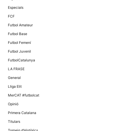
Especials
FCF
Futbol Amateur
Futbol Base
Futbol Femení
Futbol Juvenil
FutbolCatalunya
LA FRASE
General
Lliga Elit
MerCAT #futbolcat
Opinió
Primera Catalana
Titulars
Torneig d’Històrics