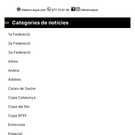
Màrqueting
En compartir
els teus
interessos i
comportament
Categories de notícies
mentre
navegues pel
nostre lloc
1a Federació
web
incrementes
2a Federació
la possibilitat
de mirar
3a Federació
només
anuncis,
Altres
ofertes i
contingut
Anàlisi
personalitzat.
Àrbitres
Calaix de Sastre
Copa Catalunya
Copa del Rei
Copa RFEF
Entrevista
Especial