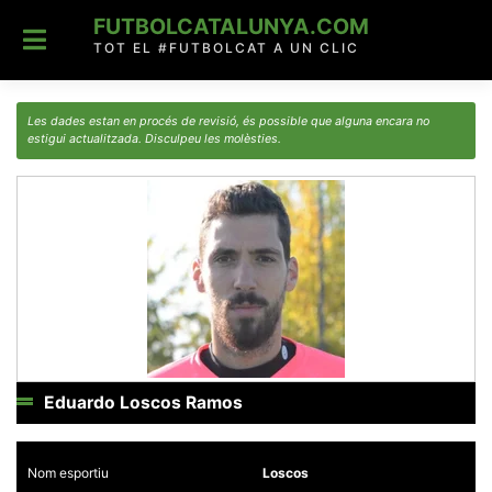
Skip
FUTBOLCATALUNYA.COM
to
content
TOT EL #FUTBOLCAT A UN CLIC
Les dades estan en procés de revisió, és possible que alguna encara no
estigui actualitzada. Disculpeu les molèsties.
Eduardo Loscos Ramos
Nom esportiu
Loscos