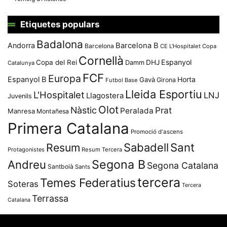
Etiquetes populars
Badalona
Andorra
Barcelona B
Barcelona
CE L'Hospitalet
Copa
Cornellà
Espanyol
Copa del Rei
Damm
DHJ
Catalunya
FCF
Europa
Espanyol B
Horta
Gavà
Girona
Futbol Base
Lleida Esportiu
L'Hospitalet
LNJ
Llagostera
Juvenils
Olot
Nàstic
Prat
Peralada
Manresa
Montañesa
Primera Catalana
Promoció d'ascens
Resum
Sabadell
Sant
Protagonistes
Resum Tercera
Segona B
Andreu
Segona Catalana
Santboià
Sants
tercera
Temes Federatius
Soteras
Tercera
Terrassa
Catalana