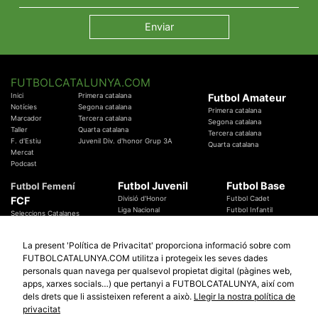
FUTBOLCATALUNYA.COM
Inici
Primera catalana
Futbol Amateur
Notícies
Segona catalana
Primera catalana
Marcador
Tercera catalana
Segona catalana
Taller
Quarta catalana
Tercera catalana
F. d'Estiu
Juvenil Div. d'honor Grup 3A
Quarta catalana
Mercat
Podcast
Futbol Juvenil
Futbol Base
Futbol Femení
FCF
Divisió d'Honor
Futbol Cadet
Liga Nacional
Futbol Infantil
Seleccions Catalanes
Territorials
Futbol Aleví
Entrenadors
Futbol Prebenjamí
Àrbitres
La present 'Política de Privacitat' proporciona informació sobre com
Temes Federatius
FUTBOLCATALUNYA.COM utilitza i protegeix les seves dades
Futbol Catalunya
Especials
personals quan navega per qualsevol propietat digital (pàgines web,
Promocions
apps, xarxes socials…) que pertanyi a FUTBOLCATALUNYA, així com
Copa Catalunya Absoluta 2019
Sortejos
Copa del Rei 2019 - 2020
dels drets que li assisteixen referent a això.
Llegir la nostra política de
Participació
Copa RFEF 2019 - 2020
privacitat
Copa Catalunya Amateur 2019