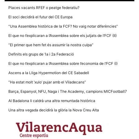
la funcionalitat
i la seva
Places vacants RFEF o peatge federatiu?
estructura.
El soci decidirà el futur del CE Europa
“Una Assemblea històrica de la FCF? No vaig notar diferències”
Experiència
El que no t’explicaran a l’Assemblea sobre els jutjats de l’FCF (II)
d'usuari
Alguns
“El primer que hem fet és assumir la nostra culpa”
components
tècnics del
Definits els grups de 1a i 2a Federació
nostre lloc web
emmagatzemen
El que no t’explicaran a l’Assemblea sobre l’economia de l’FCF (I)
dades en el seu
dispositiu que
Ascens a la Lliga Hypermotion del CE Sabadell
permeten que el
lloc funcioni tan
“Ha estat molt ‘xulo’ pujar amb el Viladecans”
bé com sigui
possible. Si
Barça, Espanyol, NFU, Naga i The Academy, campions MICFootball7
rebutja
aquestes
Al Badalona li caldrà una altra remuntada històrica
cookies
algunes
Una altra vegada decidirà la glòria la Nova Creu Alta
funcionalitats
desapareixeran
del lloc web.