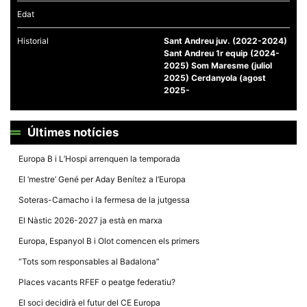
Edat
Historial
Sant Andreu juv. (2022-2024)
Sant Andreu 1r equip (2024-
2025) Som Maresme (juliol
2025) Cerdanyola (agost
Necessàries
2025-
Aquestes
cookies no
són
opcionals,
Últimes notícies
són
necessàries
per al
Europa B i L’Hospi arrenquen la temporada
funcionament
tècnic de la
El ‘mestre’ Gené per Aday Benítez a l’Europa
web.
Soteras-Camacho i la fermesa de la jutgessa
El Nàstic 2026-2027 ja està en marxa
Estadístiques
Recopilem
Europa, Espanyol B i Olot comencen els primers
dades
estadístiques
“Tots som responsables al Badalona”
de manera
anònima d'ús
Places vacants RFEF o peatge federatiu?
del lloc web
per a millorar
El soci decidirà el futur del CE Europa