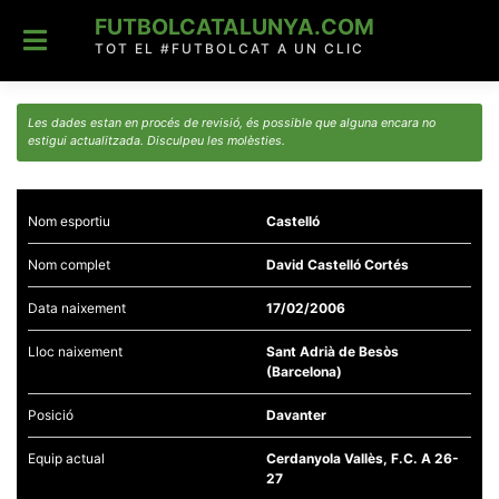
Skip
FUTBOLCATALUNYA.COM
to
content
TOT EL #FUTBOLCAT A UN CLIC
Les dades estan en procés de revisió, és possible que alguna encara no
estigui actualitzada. Disculpeu les molèsties.
Nom esportiu
Castelló
Nom complet
David Castelló Cortés
Data naixement
17/02/2006
Lloc naixement
Sant Adrià de Besòs
(Barcelona)
Posició
Davanter
Equip actual
Cerdanyola Vallès, F.C. A 26-
27