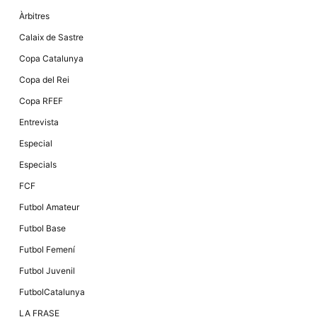
Màrqueting
En compartir
Àrbitres
els teus
interessos i
Calaix de Sastre
comportament
mentre
Copa Catalunya
navegues pel
nostre lloc
Copa del Rei
web
incrementes
Copa RFEF
la possibilitat
de mirar
Entrevista
només
anuncis,
Especial
ofertes i
contingut
Especials
personalitzat.
FCF
Futbol Amateur
Futbol Base
Futbol Femení
Futbol Juvenil
FutbolCatalunya
LA FRASE