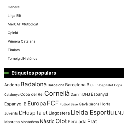
General
Lliga Elit
MerCAT #futbolcat
Opinió
Primera Catalana
Titulars
Torneig d’Històrics
Etiquetes populars
Badalona
Andorra
Barcelona B
Barcelona
CE L'Hospitalet
Copa
Cornellà
Espanyol
Copa del Rei
Damm
DHJ
Catalunya
FCF
Europa
Espanyol B
Horta
Gavà
Girona
Futbol Base
Lleida Esportiu
L'Hospitalet
LNJ
Llagostera
Juvenils
Olot
Nàstic
Prat
Peralada
Manresa
Montañesa