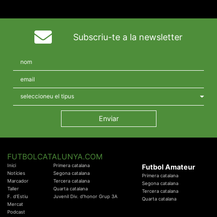
Subscriu-te a la newsletter
FUTBOLCATALUNYA.COM
Inici
Primera catalana
Futbol Amateur
Notícies
Segona catalana
Primera catalana
Marcador
Tercera catalana
Segona catalana
Taller
Quarta catalana
Tercera catalana
F. d'Estiu
Juvenil Div. d'honor Grup 3A
Quarta catalana
Mercat
Podcast