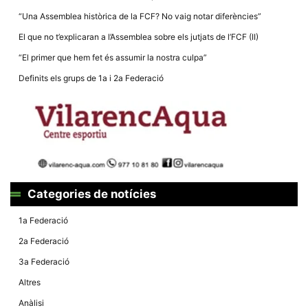
la funcionalitat
i la seva
“Una Assemblea històrica de la FCF? No vaig notar diferències”
estructura.
El que no t’explicaran a l’Assemblea sobre els jutjats de l’FCF (II)
“El primer que hem fet és assumir la nostra culpa”
Experiència
Definits els grups de 1a i 2a Federació
d'usuari
Alguns
components
tècnics del
nostre lloc web
emmagatzemen
dades en el seu
dispositiu que
permeten que el
lloc funcioni tan
bé com sigui
Categories de notícies
possible. Si
rebutja
aquestes
1a Federació
cookies
algunes
2a Federació
funcionalitats
desapareixeran
3a Federació
del lloc web.
Altres
Anàlisi