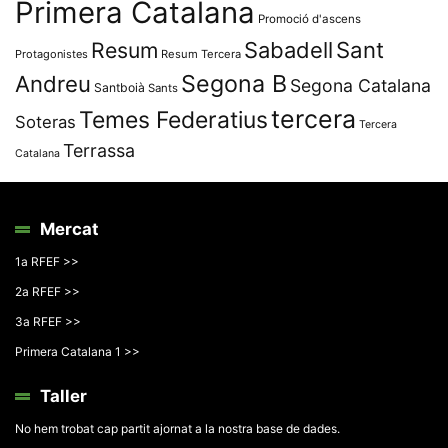
Primera Catalana
Promoció d'ascens
Resum
Sabadell
Sant
Protagonistes
Resum Tercera
Segona B
Andreu
Segona Catalana
Santboià
Sants
tercera
Temes Federatius
Soteras
Tercera
Terrassa
Catalana
Mercat
1a RFEF >>
2a RFEF >>
3a RFEF >>
Primera Catalana 1 >>
Taller
No hem trobat cap partit ajornat a la nostra base de dades.