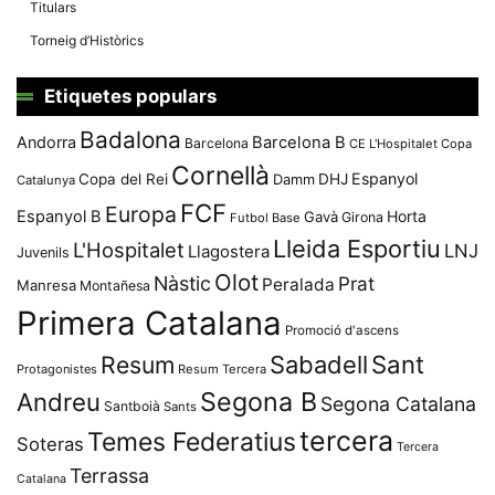
Titulars
Torneig d’Històrics
Etiquetes populars
Badalona
Andorra
Barcelona B
Barcelona
CE L'Hospitalet
Copa
Cornellà
Espanyol
Copa del Rei
Damm
DHJ
Catalunya
FCF
Europa
Espanyol B
Horta
Gavà
Girona
Futbol Base
Lleida Esportiu
L'Hospitalet
LNJ
Llagostera
Juvenils
Olot
Nàstic
Prat
Peralada
Manresa
Montañesa
Primera Catalana
Promoció d'ascens
Resum
Sabadell
Sant
Protagonistes
Resum Tercera
Segona B
Andreu
Segona Catalana
Santboià
Sants
tercera
Temes Federatius
Soteras
Tercera
Terrassa
Catalana