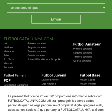
FUTBOLCATALUNYA.COM
Inici
Primera catalana
Futbol Amateur
Notícies
Segona catalana
Primera catalana
Marcador
Tercera catalana
Segona catalana
Taller
Quarta catalana
Tercera catalana
F. d'Estiu
Juvenil Div. d'honor Grup 3A
Quarta catalana
Mercat
Podcast
Futbol Juvenil
Futbol Base
Futbol Femení
FCF
Divisió d'Honor
Futbol Cadet
Liga Nacional
Futbol Infantil
Seleccions Catalanes
Territorials
Futbol Aleví
Entrenadors
Futbol Prebenjamí
Àrbitres
La present 'Política de Privacitat' proporciona informació sobre com
Temes Federatius
FUTBOLCATALUNYA.COM utilitza i protegeix les seves dades
Futbol Catalunya
Especials
personals quan navega per qualsevol propietat digital (pàgines web,
Promocions
apps, xarxes socials…) que pertanyi a FUTBOLCATALUNYA, així com
Copa Catalunya Absoluta 2019