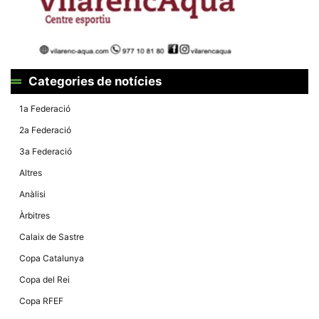
la funcionalitat
i la seva
estructura.
Experiència
Categories de notícies
d'usuari
Alguns
components
1a Federació
tècnics del
nostre lloc web
2a Federació
emmagatzemen
dades en el seu
3a Federació
dispositiu que
permeten que el
Altres
lloc funcioni tan
bé com sigui
Anàlisi
possible. Si
rebutja
Àrbitres
aquestes
cookies
Calaix de Sastre
algunes
funcionalitats
Copa Catalunya
desapareixeran
del lloc web.
Copa del Rei
Copa RFEF