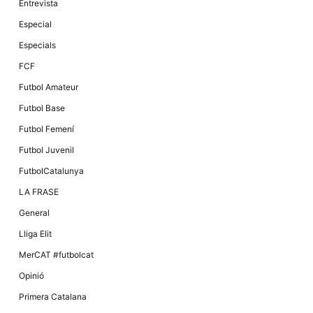
Màrqueting
Entrevista
En compartir
els teus
Especial
interessos i
comportament
Especials
mentre
navegues pel
FCF
nostre lloc
web
Futbol Amateur
incrementes
la possibilitat
Futbol Base
de mirar
només
Futbol Femení
anuncis,
ofertes i
Futbol Juvenil
contingut
personalitzat.
FutbolCatalunya
LA FRASE
General
Lliga Elit
MerCAT #futbolcat
Opinió
Primera Catalana