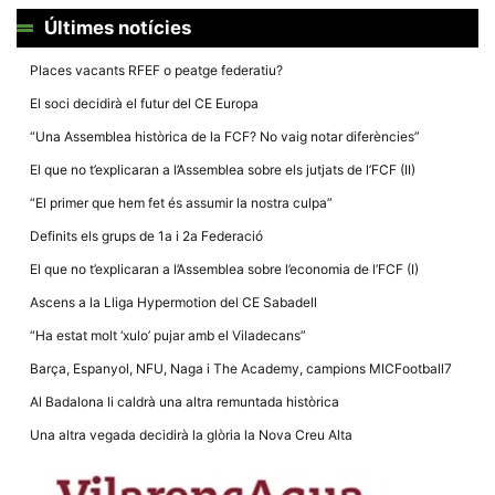
Últimes notícies
Places vacants RFEF o peatge federatiu?
El soci decidirà el futur del CE Europa
Necessàries
“Una Assemblea històrica de la FCF? No vaig notar diferències”
Aquestes
cookies no
El que no t’explicaran a l’Assemblea sobre els jutjats de l’FCF (II)
són
opcionals,
“El primer que hem fet és assumir la nostra culpa”
són
necessàries
Definits els grups de 1a i 2a Federació
per al
funcionament
El que no t’explicaran a l’Assemblea sobre l’economia de l’FCF (I)
tècnic de la
web.
Ascens a la Lliga Hypermotion del CE Sabadell
“Ha estat molt ‘xulo’ pujar amb el Viladecans”
Barça, Espanyol, NFU, Naga i The Academy, campions MICFootball7
Estadístiques
Recopilem
Al Badalona li caldrà una altra remuntada històrica
dades
estadístiques
Una altra vegada decidirà la glòria la Nova Creu Alta
de manera
anònima d'ús
del lloc web
per a millorar