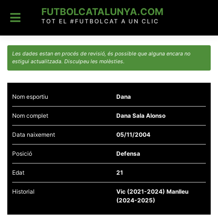
Skip
FUTBOLCATALUNYA.COM
to
content
TOT EL #FUTBOLCAT A UN CLIC
Les dades estan en procés de revisió, és possible que alguna encara no
estigui actualitzada. Disculpeu les molèsties.
Nom esportiu
Dana
Nom complet
Dana Sala Alonso
Data naixement
05/11/2004
Posició
Defensa
Edat
21
Historial
Vic (2021-2024) Manlleu
(2024-2025)