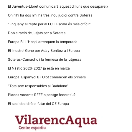
El Juventus-Lloret comunicarà aquest dilluns que desapareix
On n’hi ha dos n’hi ha tres: nou judici contra Soteras
“Enguany el repte per al FC L’Escala és més difícil”
Doble ració de jutjats per a Soteras
Necessàries
Aquestes
Europa B i L’Hospi arrenquen la temporada
cookies no
són
El ‘mestre’ Gené per Aday Benítez a l’Europa
opcionals,
són
Soteras-Camacho i la fermesa de la jutgessa
necessàries
per al
El Nàstic 2026-2027 ja està en marxa
funcionament
tècnic de la
Europa, Espanyol B i Olot comencen els primers
web.
“Tots som responsables al Badalona”
Places vacants RFEF o peatge federatiu?
Estadístiques
Recopilem
El soci decidirà el futur del CE Europa
dades
estadístiques
de manera
anònima d'ús
del lloc web
per a millorar