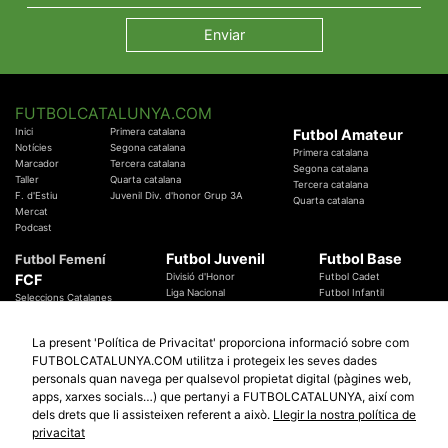
FUTBOLCATALUNYA.COM
Inici
Primera catalana
Futbol Amateur
Notícies
Segona catalana
Primera catalana
Marcador
Tercera catalana
Segona catalana
Taller
Quarta catalana
Tercera catalana
F. d'Estiu
Juvenil Div. d'honor Grup 3A
Quarta catalana
Mercat
Podcast
Futbol Juvenil
Futbol Base
Futbol Femení
FCF
Divisió d'Honor
Futbol Cadet
Liga Nacional
Futbol Infantil
Seleccions Catalanes
Territorials
Futbol Aleví
Entrenadors
Futbol Prebenjamí
Àrbitres
La present 'Política de Privacitat' proporciona informació sobre com
Temes Federatius
FUTBOLCATALUNYA.COM utilitza i protegeix les seves dades
Futbol Catalunya
Especials
personals quan navega per qualsevol propietat digital (pàgines web,
Promocions
apps, xarxes socials…) que pertanyi a FUTBOLCATALUNYA, així com
Copa Catalunya Absoluta 2019
Sortejos
Copa del Rei 2019 - 2020
dels drets que li assisteixen referent a això.
Llegir la nostra política de
Participació
Copa RFEF 2019 - 2020
privacitat
Copa Catalunya Amateur 2019