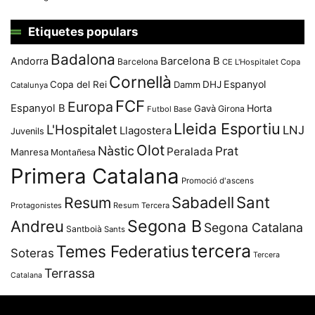
Etiquetes populars
Badalona
Andorra
Barcelona B
Barcelona
CE L'Hospitalet
Copa
Cornellà
Espanyol
Copa del Rei
Damm
DHJ
Catalunya
FCF
Europa
Espanyol B
Horta
Gavà
Girona
Futbol Base
Lleida Esportiu
L'Hospitalet
LNJ
Llagostera
Juvenils
Olot
Nàstic
Prat
Peralada
Manresa
Montañesa
Primera Catalana
Promoció d'ascens
Resum
Sabadell
Sant
Protagonistes
Resum Tercera
Segona B
Andreu
Segona Catalana
Santboià
Sants
tercera
Temes Federatius
Soteras
Tercera
Terrassa
Catalana