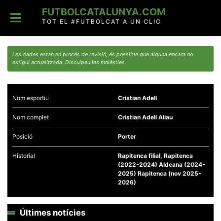
Skip
FUTBOLCATALUNYA.COM
to
content
TOT EL #FUTBOLCAT A UN CLIC
Les dades estan en procés de revisió, és possible que alguna encara no
estigui actualitzada. Disculpeu les molèsties.
Nom esportiu
Cristian Adell
Nom complet
Cristian Adell Aliau
Posició
Porter
Historial
Rapitenca filial, Rapitenca
(2022-2024) Aldeana (2024-
2025) Rapitenca (nov 2025-
2026)
Últimes notícies