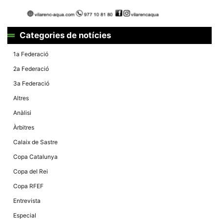
la funcionalitat
i la seva
estructura.
Categories de notícies
Experiència
1a Federació
d'usuari
Alguns
2a Federació
components
tècnics del
3a Federació
nostre lloc web
emmagatzemen
Altres
dades en el seu
dispositiu que
Anàlisi
permeten que el
lloc funcioni tan
Àrbitres
bé com sigui
possible. Si
Calaix de Sastre
rebutja
aquestes
Copa Catalunya
cookies
algunes
Copa del Rei
funcionalitats
desapareixeran
Copa RFEF
del lloc web.
Entrevista
Especial