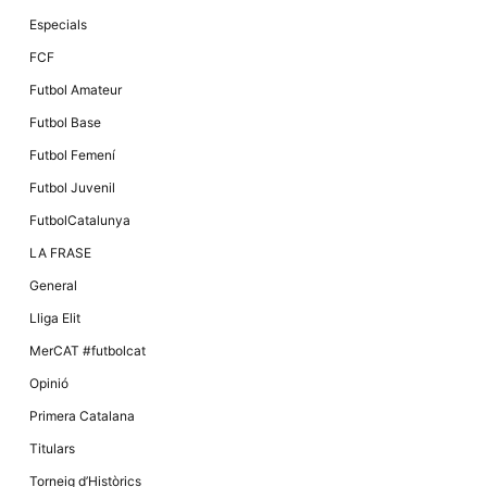
Màrqueting
En compartir
Especials
els teus
interessos i
FCF
comportament
mentre
Futbol Amateur
navegues pel
nostre lloc
Futbol Base
web
incrementes
Futbol Femení
la possibilitat
de mirar
Futbol Juvenil
només
anuncis,
FutbolCatalunya
ofertes i
contingut
LA FRASE
personalitzat.
General
Lliga Elit
MerCAT #futbolcat
Opinió
Primera Catalana
Titulars
Torneig d’Històrics