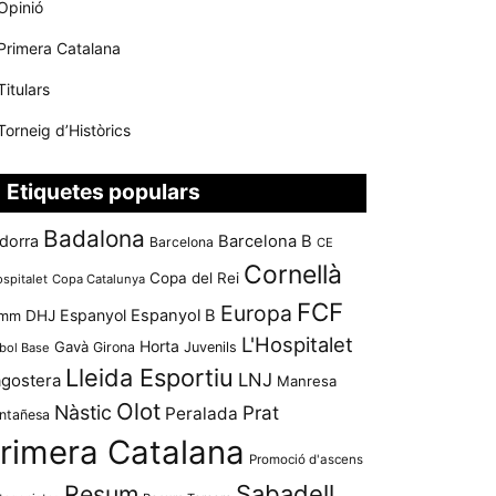
Opinió
Primera Catalana
Titulars
Torneig d’Històrics
Etiquetes populars
Badalona
dorra
Barcelona B
Barcelona
CE
Cornellà
Copa del Rei
ospitalet
Copa Catalunya
FCF
Europa
Espanyol
Espanyol B
mm
DHJ
L'Hospitalet
Horta
Gavà
Girona
Juvenils
bol Base
Lleida Esportiu
LNJ
agostera
Manresa
Olot
Nàstic
Prat
Peralada
ntañesa
rimera Catalana
Promoció d'ascens
Resum
Sabadell