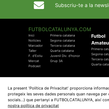
Subscriu-te a la newsl
FUTBOLCATALUNYA.COM
Futbol
Inici
Primera catalana
Notícies
Segona catalana
Amateu
Marcador
Tercera catalana
Primera cat
Taller
Quarta catalana
Segona cat
F. d'Estiu
Juvenil Div. d'honor
Tercera cat
Mercat
Grup 3A
Quarta cata
Podcast
La present 'Política de Privacitat' proporciona info
protegeix les seves dades personals quan navega per q
socials…) que pertanyi a FUTBOLCATALUNYA, així com de
© 2010 - 2026
FutbolCatalunya.com
nostra política de privacitat