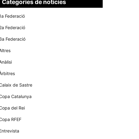
Categories de notícies
1a Federació
2a Federació
3a Federació
Altres
Anàlisi
Àrbitres
Calaix de Sastre
Copa Catalunya
Copa del Rei
Copa RFEF
Entrevista