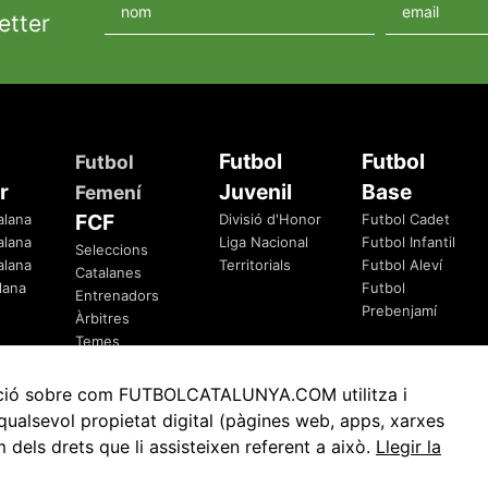
etter
Futbol
Futbol
Futbol
r
Juvenil
Base
Femení
FCF
alana
Divisió d'Honor
Futbol Cadet
alana
Liga Nacional
Futbol Infantil
Seleccions
alana
Territorials
Futbol Aleví
Catalanes
lana
Futbol
Entrenadors
Prebenjamí
Àrbitres
Temes
Federatius
rmació sobre com FUTBOLCATALUNYA.COM utilitza i
ualsevol propietat digital (pàgines web, apps, xarxes
ls drets que li assisteixen referent a això.
Llegir la
Avis Legal
Política de Privacitat
Política de Cookies