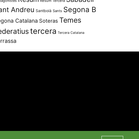
tagonistes
Resum Tercera
Segona B
ant Andreu
Santboià
Sants
Temes
gona Catalana
Soteras
tercera
ederatius
Tercera Catalana
rrassa