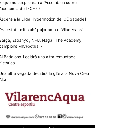
El que no t’explicaran a l’Assemblea sobre
l’economia de l’FCF (I)
Ascens a la Lliga Hypermotion del CE Sabadell
“Ha estat molt ‘xulo’ pujar amb el Viladecans”
Barça, Espanyol, NFU, Naga i The Academy,
campions MICFootball7
Al Badalona li caldrà una altra remuntada
històrica
Una altra vegada decidirà la glòria la Nova Creu
Alta