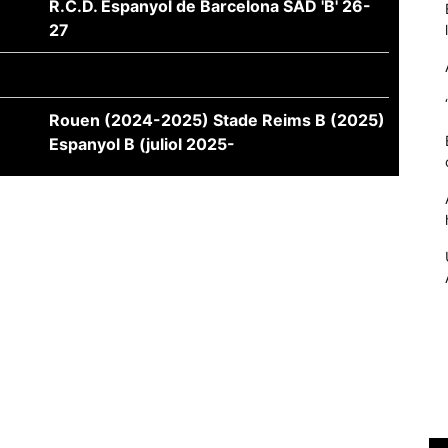
R.C.D. Espanyol de Barcelona SAD 'B' 26-
27
Rouen (2024-2025) Stade Reims B (2025)
Espanyol B (juliol 2025-
Necessàries
Aquestes
cookies no
són
opcionals,
són
necessàries
per al
funcionament
tècnic de la