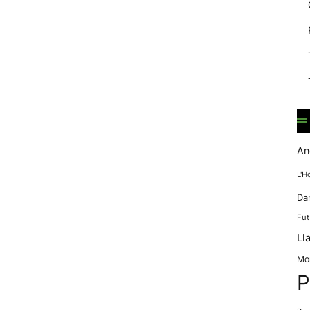
mentre
navegues pel
nostre lloc
web
incrementes la
possibilitat de
mirar només
anuncis,
ofertes i
contingut
personalitzat.
An
L'H
Da
Fut
Ll
Mo
P