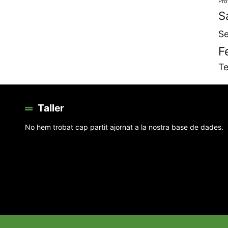
Pro
S
Se
F
Te
Taller
No hem trobat cap partit ajornat a la nostra base de dades.