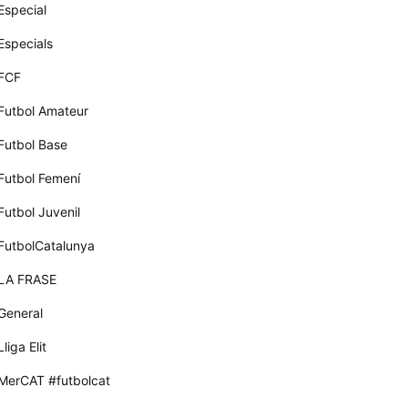
Especial
Especials
FCF
Futbol Amateur
Futbol Base
Futbol Femení
Futbol Juvenil
FutbolCatalunya
LA FRASE
General
Lliga Elit
MerCAT #futbolcat