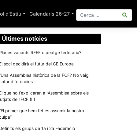
ol d'Estiu
Calendaris 26-27
Últimes notícies
Places vacants RFEF o peatge federatiu?
El soci decidirà el futur del CE Europa
“Una Assemblea històrica de la FCF? No vaig
notar diferències”
El que no t’explicaran a l’Assemblea sobre els
jutjats de l’FCF (II)
“El primer que hem fet és assumir la nostra
culpa”
Definits els grups de 1a i 2a Federació