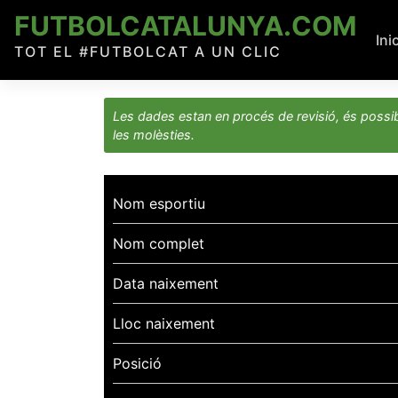
Skip
FUTBOLCATALUNYA.COM
to
Ini
TOT EL #FUTBOLCAT A UN CLIC
content
Les dades estan en procés de revisió, és possib
les molèsties.
Nom esportiu
Nom complet
Data naixement
Lloc naixement
Posició