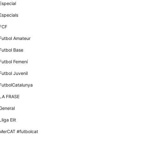
Especial
Especials
FCF
Futbol Amateur
Futbol Base
Futbol Femení
Futbol Juvenil
FutbolCatalunya
LA FRASE
General
Lliga Elit
MerCAT #futbolcat