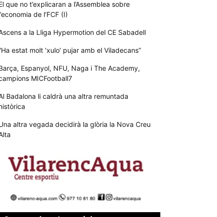
El que no t’explicaran a l’Assemblea sobre
l’economia de l’FCF (I)
Ascens a la Lliga Hypermotion del CE Sabadell
“Ha estat molt ‘xulo’ pujar amb el Viladecans”
Barça, Espanyol, NFU, Naga i The Academy,
campions MICFootball7
Al Badalona li caldrà una altra remuntada
històrica
Una altra vegada decidirà la glòria la Nova Creu
Alta