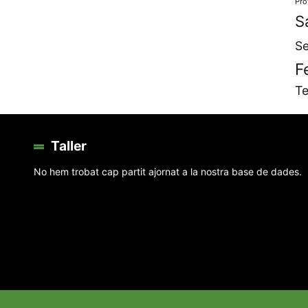
Pro
S
Se
F
Te
Taller
No hem trobat cap partit ajornat a la nostra base de dades.