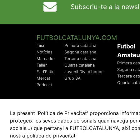
Subscriu-te a la newsl
FUTBOLCATALUNYA.COM
Futbol
Inici
Primera catalana
Notícies
Segona catalana
Amateu
Marcador
Tercera catalana
Primera cat
Taller
Quarta catalana
Segona cat
F. d'Estiu
Juvenil Div. d'honor
Tercera cat
Mercat
Grup 3A
Quarta cata
Podcast
La present 'Política de Privacitat' proporciona info
protegeix les seves dades personals quan navega per q
socials…) que pertanyi a FUTBOLCATALUNYA, així com de
© 2010 - 2026
FutbolCatalunya.com
nostra política de privacitat