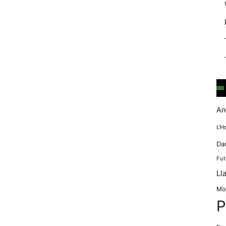
mentre
navegues pel
nostre lloc
web
incrementes la
possibilitat de
mirar només
anuncis,
ofertes i
contingut
personalitzat.
An
L'H
Da
Fut
Ll
Mo
P