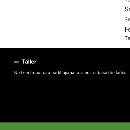
Pro
S
Se
F
Te
Taller
No hem trobat cap partit ajornat a la nostra base de dades.