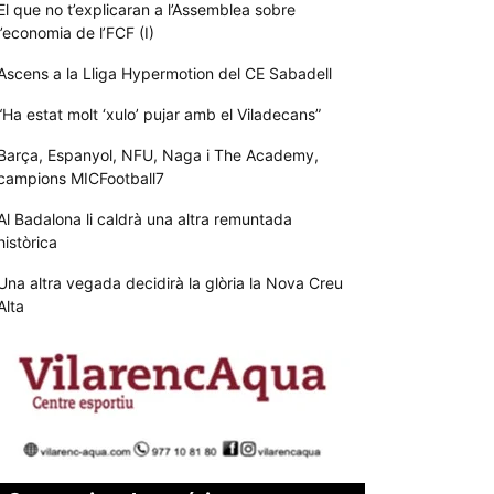
El que no t’explicaran a l’Assemblea sobre
l’economia de l’FCF (I)
Ascens a la Lliga Hypermotion del CE Sabadell
“Ha estat molt ‘xulo’ pujar amb el Viladecans”
Barça, Espanyol, NFU, Naga i The Academy,
campions MICFootball7
Al Badalona li caldrà una altra remuntada
històrica
Una altra vegada decidirà la glòria la Nova Creu
Alta