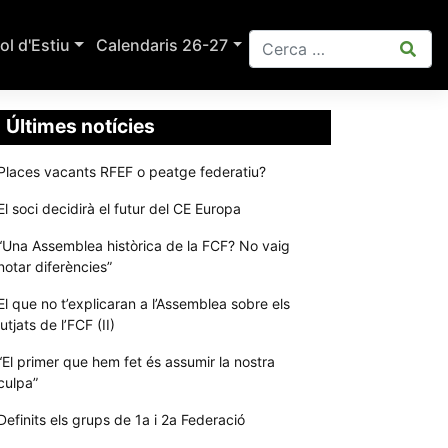
ol d'Estiu
Calendaris 26-27
Últimes notícies
Places vacants RFEF o peatge federatiu?
El soci decidirà el futur del CE Europa
“Una Assemblea històrica de la FCF? No vaig
notar diferències”
El que no t’explicaran a l’Assemblea sobre els
jutjats de l’FCF (II)
“El primer que hem fet és assumir la nostra
culpa”
Definits els grups de 1a i 2a Federació