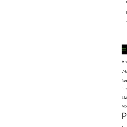
mentre
navegues pel
nostre lloc
web
incrementes la
possibilitat de
mirar només
anuncis,
ofertes i
contingut
personalitzat.
An
L'H
Da
Fut
Ll
Mo
P