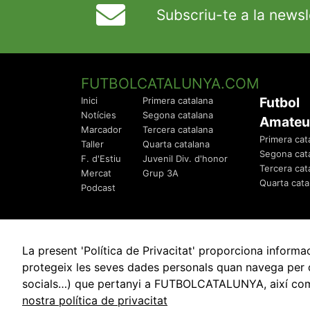
Subscriu-te a la newsl
FUTBOLCATALUNYA.COM
Futbol
Inici
Primera catalana
Notícies
Segona catalana
Amateu
Marcador
Tercera catalana
Primera cat
Taller
Quarta catalana
Segona cat
F. d'Estiu
Juvenil Div. d'honor
Tercera cat
Mercat
Grup 3A
Quarta cata
Podcast
La present 'Política de Privacitat' proporciona info
protegeix les seves dades personals quan navega per q
socials…) que pertanyi a FUTBOLCATALUNYA, així com de
© 2010 - 2026
FutbolCatalunya.com
nostra política de privacitat