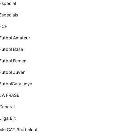
Especial
Especials
FCF
Futbol Amateur
Futbol Base
Futbol Femení
Futbol Juvenil
FutbolCatalunya
LA FRASE
General
Lliga Elit
MerCAT #futbolcat