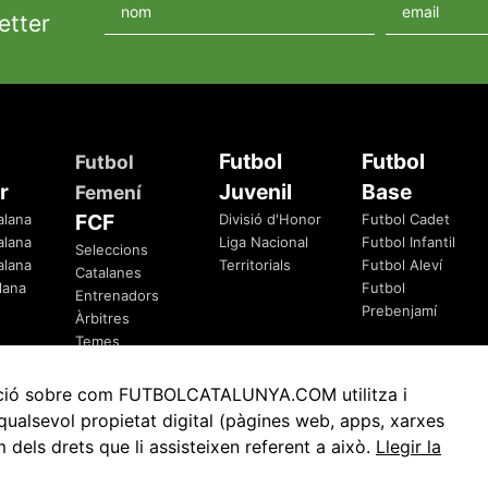
etter
Futbol
Futbol
Futbol
r
Juvenil
Base
Femení
FCF
alana
Divisió d'Honor
Futbol Cadet
alana
Liga Nacional
Futbol Infantil
Seleccions
alana
Territorials
Futbol Aleví
Catalanes
lana
Futbol
Entrenadors
Prebenjamí
Àrbitres
Temes
Federatius
rmació sobre com FUTBOLCATALUNYA.COM utilitza i
ualsevol propietat digital (pàgines web, apps, xarxes
ls drets que li assisteixen referent a això.
Llegir la
Avis Legal
Política de Privacitat
Política de Cookies