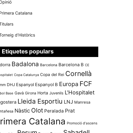
Opinió
Primera Catalana
Titulars
Torneig d’Històrics
Etiquetes populars
Badalona
dorra
Barcelona B
Barcelona
CE
Cornellà
Copa del Rei
ospitalet
Copa Catalunya
FCF
Europa
Espanyol
Espanyol B
mm
DHJ
L'Hospitalet
Horta
Gavà
Girona
Juvenils
bol Base
Lleida Esportiu
LNJ
agostera
Manresa
Olot
Nàstic
Prat
Peralada
ntañesa
rimera Catalana
Promoció d'ascens
Resum
Sabadell