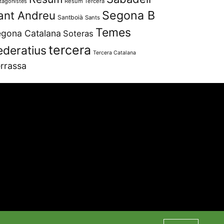
tagonistes
Resum Tercera
Segona B
ant Andreu
Santboià
Sants
Temes
gona Catalana
Soteras
tercera
ederatius
Tercera Catalana
rrassa