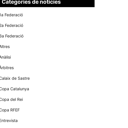
Categories de notícies
1a Federació
2a Federació
3a Federació
Altres
Anàlisi
Àrbitres
Calaix de Sastre
Copa Catalunya
Copa del Rei
Copa RFEF
Entrevista