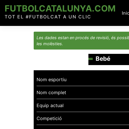
Skip
FUTBOLCATALUNYA.COM
to
Ini
TOT EL #FUTBOLCAT A UN CLIC
content
Les dades estan en procés de revisió, és possib
les molèsties.
Bebé
Nom esportiu
Nom complet
Equip actual
Competició