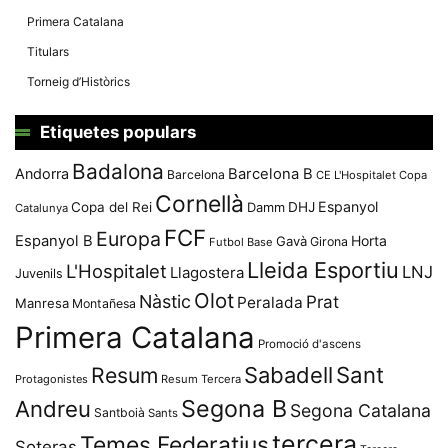
Primera Catalana
Titulars
Torneig d’Històrics
Etiquetes populars
Badalona
Andorra
Barcelona B
Barcelona
CE L'Hospitalet
Copa
Cornellà
Espanyol
Copa del Rei
Damm
DHJ
Catalunya
FCF
Europa
Espanyol B
Horta
Gavà
Girona
Futbol Base
Lleida Esportiu
L'Hospitalet
LNJ
Llagostera
Juvenils
Olot
Nàstic
Prat
Peralada
Manresa
Montañesa
Primera Catalana
Promoció d'ascens
Resum
Sabadell
Sant
Protagonistes
Resum Tercera
Segona B
Andreu
Segona Catalana
Santboià
Sants
tercera
Temes Federatius
Soteras