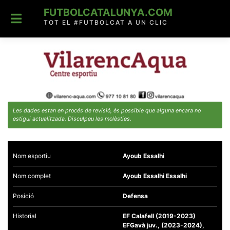
Skip
FUTBOLCATALUNYA.COM
to
content
TOT EL #FUTBOLCAT A UN CLIC
Les dades estan en procés de revisió, és possible que alguna encara no
estigui actualitzada. Disculpeu les molèsties.
Nom esportiu
Ayoub Essalhi
Nom complet
Ayoub Essalhi Essalhi
Posició
Defensa
Historial
EF Calafell (2019-2023)
EFGavà juv., (2023-2024),