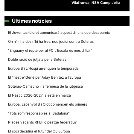
Vilafranca, NSA Camp Joliu
Últimes notícies
El Juventus-Lloret comunicarà aquest dilluns que desapareix
Necessàries
Aquestes
On n’hi ha dos n’hi ha tres: nou judici contra Soteras
cookies no
són
“Enguany el repte per al FC L’Escala és més difícil”
opcionals,
són
Doble ració de jutjats per a Soteras
necessàries
per al
Europa B i L’Hospi arrenquen la temporada
funcionament
tècnic de la
El ‘mestre’ Gené per Aday Benítez a l’Europa
web.
Soteras-Camacho i la fermesa de la jutgessa
El Nàstic 2026-2027 ja està en marxa
Estadístiques
Europa, Espanyol B i Olot comencen els primers
Recopilem
dades
“Tots som responsables al Badalona”
estadístiques
de manera
Places vacants RFEF o peatge federatiu?
anònima d'ús
del lloc web
El soci decidirà el futur del CE Europa
per a millorar