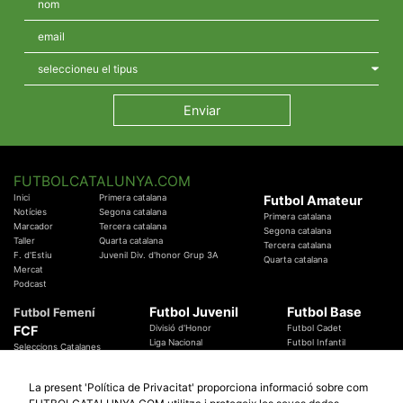
FUTBOLCATALUNYA.COM
Inici
Primera catalana
Futbol Amateur
Notícies
Segona catalana
Primera catalana
Marcador
Tercera catalana
Segona catalana
Taller
Quarta catalana
Tercera catalana
F. d'Estiu
Juvenil Div. d'honor Grup 3A
Quarta catalana
Mercat
Podcast
Futbol Juvenil
Futbol Base
Futbol Femení
FCF
Divisió d'Honor
Futbol Cadet
Liga Nacional
Futbol Infantil
Seleccions Catalanes
Territorials
Futbol Aleví
Entrenadors
Futbol Prebenjamí
Àrbitres
La present 'Política de Privacitat' proporciona informació sobre com
Temes Federatius