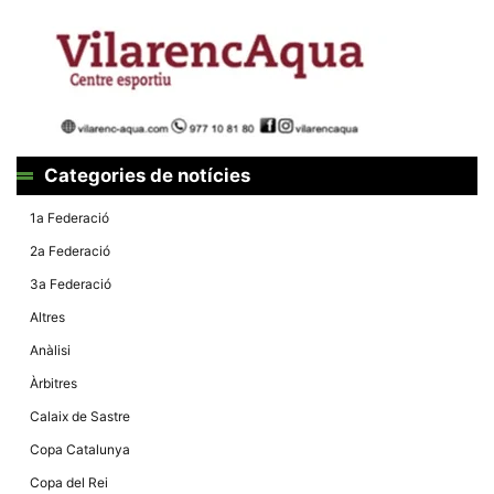
la funcionalitat
i la seva
estructura.
Experiència
d'usuari
Alguns
components
Categories de notícies
tècnics del
nostre lloc web
emmagatzemen
1a Federació
dades en el seu
dispositiu que
2a Federació
permeten que el
lloc funcioni tan
3a Federació
bé com sigui
possible. Si
Altres
rebutja
aquestes
Anàlisi
cookies
algunes
Àrbitres
funcionalitats
desapareixeran
Calaix de Sastre
del lloc web.
Copa Catalunya
Copa del Rei