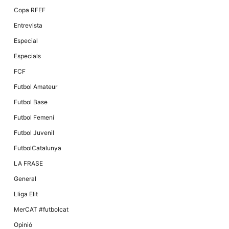
Màrqueting
En compartir
Copa RFEF
els teus
interessos i
Entrevista
comportament
mentre
Especial
navegues pel
nostre lloc
Especials
web
incrementes
FCF
la possibilitat
de mirar
Futbol Amateur
només
anuncis,
Futbol Base
ofertes i
contingut
Futbol Femení
personalitzat.
Futbol Juvenil
FutbolCatalunya
LA FRASE
General
Lliga Elit
MerCAT #futbolcat
Opinió