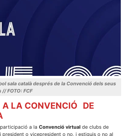
tbol sala català després de la Convenció dels seus
s // FOTO: FCF
IÓ A LA CONVENCIÓ
DE
A
participació a la
Convenció virtual
de clubs de
i president o vicepresident o no, i estiguis o no al