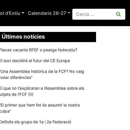
ol d'Estiu
Calendaris 26-27
Últimes notícies
Places vacants RFEF o peatge federatiu?
El soci decidirà el futur del CE Europa
“Una Assemblea històrica de la FCF? No vaig
notar diferències”
El que no t’explicaran a l’Assemblea sobre els
jutjats de l’FCF (II)
“El primer que hem fet és assumir la nostra
culpa”
Definits els grups de 1a i 2a Federació