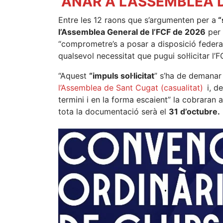
ANAR A L’ASSEMBLEA D
Entre les 12 raons que s’argumenten per a
“
l’Assemblea General de l’FCF de 2026
per 
“comprometre’s a posar a disposició federat
qualsevol necessitat que pugui sol·licitar l’F
“Aquest
“impuls sol·licitat
” s’ha de demana
l’Assemblea de Sant Cugat (casualitat)
i, d
termini i en la forma escaient” la cobraran a
tota la documentació serà el
31 d’octubre.