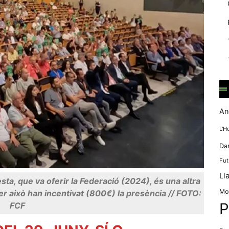
mentre
navegues pel
nostre lloc
web
incrementes la
possibilitat de
mirar només
anuncis,
ofertes i
contingut
personalitzat.
An
L'H
Da
Fut
Ll
ta, que va oferir la Federació (2024), és una altra
Mo
er això han incentivat (800€) la presència // FOTO:
P
FCF