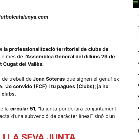
web.
utbolcatalunya.com
Estadístiques
Recopilem
dades
estadístiques
 a
la professionalització territorial de clubs de
de manera
un mes de l
‘Assemblea General del dilluns 29 de
anònima d'ús
t Cugat del Vallès.
del lloc web
per a millorar la
funcionalitat i
 de treball de
Joan Soteras
que signen el genuflex
la seva
e.
‘Jo convido (FCF) i tu pagues (Clubs)
;
ja ho
estructura.
 clubs.
de la
circular 51,
“la junta ponderarà conjuntament
Experiència
d'usuari
tracta d’una subvenció de caràcter líneal” sinó d’un
Alguns
components
 I LA SEVA JUNTA
tècnics del