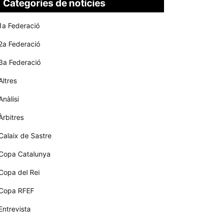
Categories de notícies
1a Federació
2a Federació
3a Federació
Altres
Anàlisi
Àrbitres
Calaix de Sastre
Copa Catalunya
Copa del Rei
Copa RFEF
Entrevista