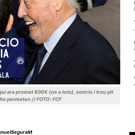
Necessàries
Aquestes
s qui ara promet 800€ (no a tots), somriu i treu pit
cookies no
són
 ho permeten // FOTO: FCF
opcionals,
són
necessàries
per al
funcionament
nuelSeguraM
tècnic de la