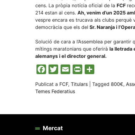
cens. La pròpia notícia oficial de la
FCF
rec
214 estan al cens.
Ah, venim d’un 2025 amb
vespre encara es trucava als clubs perquè 
democràcia que els del
Sr. Naranja i l’Ope
Solució de cara a l’Assemblea per garantir 
mítings maratonians que oferirà
la lletrada
alemanys i el director general.
Facebook
Twitter
Email
Print
Compart
Publicat a
FCF
,
Titulars
|
Tagged
800€
,
Ass
Temes Federatius
Mercat