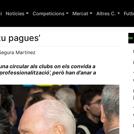
ci
Notícies
Competicions
Mercat
Altres C.
Futb
tu pagues’
Segura Martinez
na circular als clubs on els convida a
 professionalització’, però han d’anar a