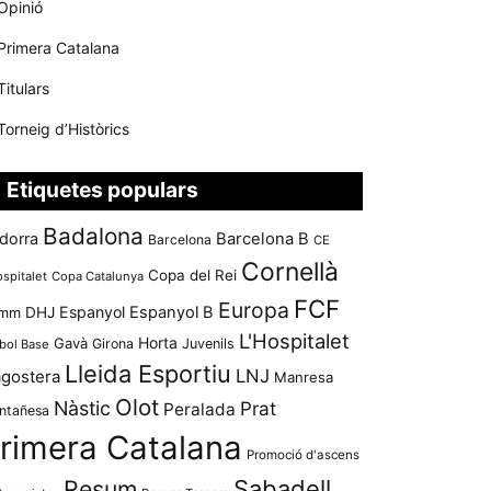
Opinió
Primera Catalana
Titulars
Torneig d’Històrics
Etiquetes populars
Badalona
dorra
Barcelona B
Barcelona
CE
Cornellà
Copa del Rei
ospitalet
Copa Catalunya
FCF
Europa
Espanyol
Espanyol B
mm
DHJ
L'Hospitalet
Horta
Gavà
Girona
Juvenils
bol Base
Lleida Esportiu
LNJ
agostera
Manresa
Olot
Nàstic
Prat
Peralada
ntañesa
rimera Catalana
Promoció d'ascens
Resum
Sabadell