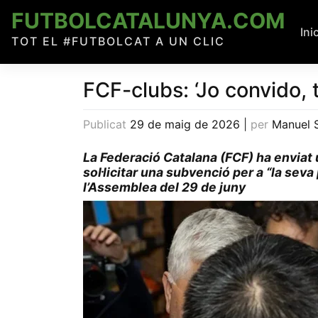
Skip
FUTBOLCATALUNYA.COM
to
Ini
TOT EL #FUTBOLCAT A UN CLIC
content
FCF-clubs: ‘Jo convido, 
Publicat
29 de maig de 2026
|
per
Manuel 
La Federació Catalana (FCF) ha enviat u
sol·licitar una subvenció per a “la seva
l’Assemblea del 29 de juny