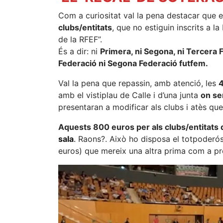
Com a curiositat val la pena destacar que e
clubs/entitats
, que no estiguin inscrits a l
de la RFEF”.
És a dir: ni
Primera, ni Segona, ni Tercera 
Federació ni Segona Federació futfem.
Val la pena que repassin, amb atenció, les
4
amb el vistiplau de Calle i d’una junta
on se
presentaran a modificar als clubs i atès qu
Aquests 800 euros per als clubs/entitats
sala
.
Raons?. Això ho disposa el totpoderós
euros) que mereix una altra prima com a pr