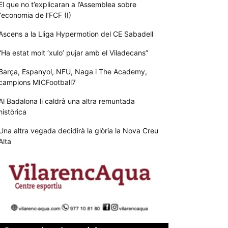
El que no t’explicaran a l’Assemblea sobre
l’economia de l’FCF (I)
Ascens a la Lliga Hypermotion del CE Sabadell
“Ha estat molt ‘xulo’ pujar amb el Viladecans”
Barça, Espanyol, NFU, Naga i The Academy,
campions MICFootball7
Al Badalona li caldrà una altra remuntada
històrica
Una altra vegada decidirà la glòria la Nova Creu
Alta