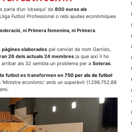
nostre lloc web
emmagatzemen
s parla d’un ‘obsequi’ de
800 euros als
dades en el seu
a Lliga Futbol Professional o rebi ajudes econòmiques
dispositiu que
permeten que
Federació, ni Primera femenina, ni Primera
el lloc funcioni
tan bé com
sigui possible.
 pàgines elaborades
pel canviat de nom Garrido,
Si rebutja
aquestes
ran 26 dels actuals 24 membres
ja que així li ho
cookies
e arribar als 32 sembla un problema per a
Soteras
.
algunes
funcionalitats
 de futbol es transformen en
750 per als de futbol
desapareixeran
 ‘Ministre econòmic’ amb un superàvit (1.298.752,88
del lloc web.
emi.
Màrqueting
En compartir
els teus
interessos i
comportament