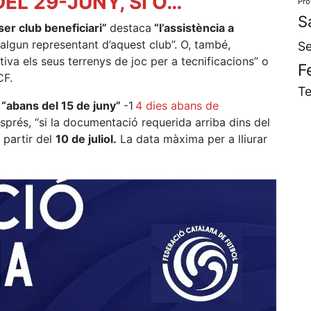
EL 29-JUNY, SÍ O…
Pro
S
ser club beneficiari”
destaca
“l’assistència a
algun representant d’aquest club”. O, també,
Se
iva els seus terrenys de joc per a tecnificacions” o
F
CF.
Te
r
“abans del 15 de juny”
-1
4 dies abans de
esprés, “si la documentació requerida arriba dins del
 partir del
10 de juliol.
La data màxima per a lliurar