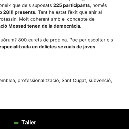
oneix que dels suposats
225 participants
, només
 28!!! presents.
Tant ha estat l’èxit que ahir al
votessin. Molt coherent amb el concepte de
ració Mossad tenen de la democràcia.
quòrum? 800 eurets de propina. Poc per escoltar els
 especialitzada en delictes sexuals de joves
eix
emblea
,
professionalització
,
Sant Cugat
,
subvenció
,
Taller