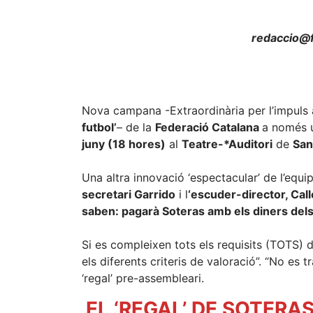
redaccio@f
Nova campana -Extraordinària per l’impuls
futbol’
– de la
Federació Catalana
a només 
juny (18 hores)
al
Teatre-*Auditori
de
San
Una altra innovació ‘espectacular’ de l’equip
secretari Garrido
i l
‘escuder-director, Call
saben: pagarà Soteras amb els diners dels
Si es compleixen tots els requisits (TOTS) 
els diferents criteris de valoració”. “No es 
‘regal’ pre-assembleari.
EL ‘REGAL’ DE SOTERAS