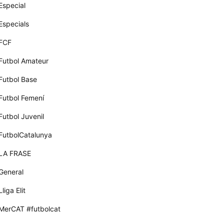
Especial
Especials
FCF
Futbol Amateur
Futbol Base
Futbol Femení
Futbol Juvenil
FutbolCatalunya
LA FRASE
General
Lliga Elit
MerCAT #futbolcat