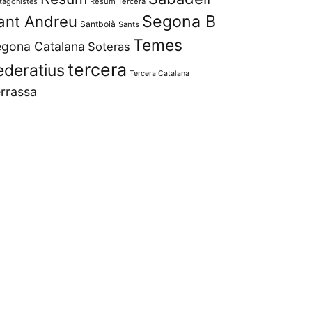
tagonistes
Resum Tercera
Segona B
ant Andreu
Santboià
Sants
Temes
gona Catalana
Soteras
tercera
ederatius
Tercera Catalana
rrassa