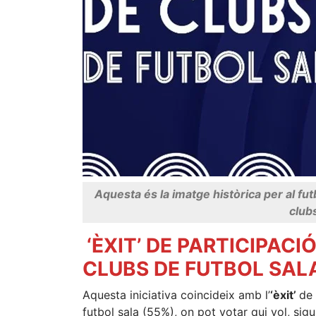
Aquesta és la imatge històrica per al fu
club
‘ÈXIT’ DE PARTICIPAC
CLUBS DE FUTBOL SAL
Aquesta iniciativa coincideix amb l’
‘èxit’
de 
futbol sala (55%), on pot votar qui vol, sigu