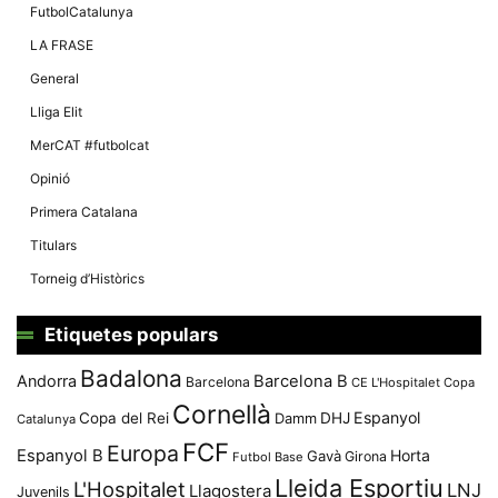
FutbolCatalunya
LA FRASE
General
Lliga Elit
MerCAT #futbolcat
Opinió
Primera Catalana
Titulars
Torneig d’Històrics
Etiquetes populars
Badalona
Andorra
Barcelona B
Barcelona
CE L'Hospitalet
Copa
Cornellà
Espanyol
Copa del Rei
Damm
DHJ
Catalunya
FCF
Europa
Espanyol B
Horta
Gavà
Girona
Futbol Base
Lleida Esportiu
L'Hospitalet
LNJ
Llagostera
Juvenils