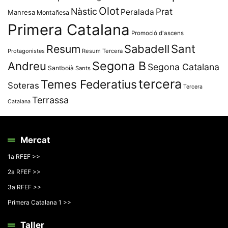
Olot
Nàstic
Prat
Peralada
Manresa
Montañesa
Primera Catalana
Promoció d'ascens
Resum
Sabadell
Sant
Protagonistes
Resum Tercera
Segona B
Andreu
Segona Catalana
Santboià
Sants
tercera
Temes Federatius
Soteras
Tercera
Terrassa
Catalana
Mercat
1a RFEF >>
2a RFEF >>
3a RFEF >>
Primera Catalana 1 >>
Taller