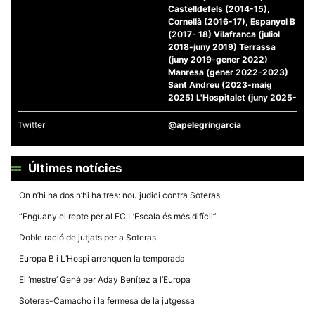
la funcionalitat
Castelldefels (2014-15),
i la seva
Cornellà (2016-17), Espanyol B
estructura.
(2017- 18) Vilafranca (juliol
2018-juny 2019) Terrassa
(juny 2019-gener 2022)
Experiència
Manresa (gener 2022-2023)
d'usuari
Sant Andreu (2023-maig
Alguns
2025) L'Hospitalet (juny 2025-
components
tècnics del
nostre lloc web
Twitter
@apelegringarcia
emmagatzemen
dades en el seu
dispositiu que
permeten que el
Últimes notícies
lloc funcioni tan
bé com sigui
On n’hi ha dos n’hi ha tres: nou judici contra Soteras
possible. Si
rebutja
“Enguany el repte per al FC L’Escala és més difícil”
aquestes
cookies
Doble ració de jutjats per a Soteras
algunes
funcionalitats
Europa B i L’Hospi arrenquen la temporada
desapareixeran
del lloc web.
El ‘mestre’ Gené per Aday Benítez a l’Europa
Soteras-Camacho i la fermesa de la jutgessa