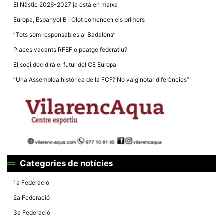
Màrqueting
El Nàstic 2026-2027 ja està en marxa
En compartir
els teus
Europa, Espanyol B i Olot comencen els primers
interessos i
comportament
“Tots som responsables al Badalona”
mentre
navegues pel
Places vacants RFEF o peatge federatiu?
nostre lloc
web
El soci decidirà el futur del CE Europa
incrementes
la possibilitat
“Una Assemblea històrica de la FCF? No vaig notar diferències”
de mirar
només
anuncis,
ofertes i
contingut
personalitzat.
Categories de notícies
1a Federació
2a Federació
3a Federació