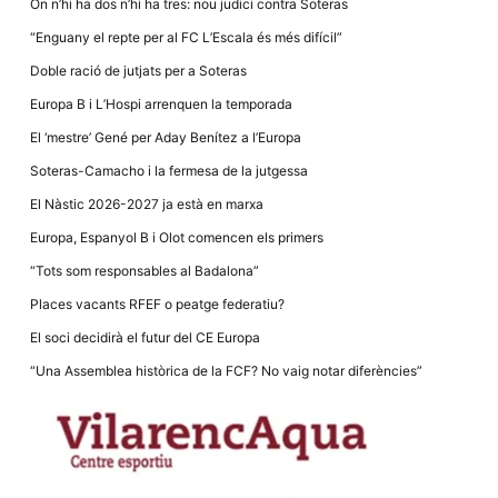
On n’hi ha dos n’hi ha tres: nou judici contra Soteras
“Enguany el repte per al FC L’Escala és més difícil”
Doble ració de jutjats per a Soteras
Europa B i L’Hospi arrenquen la temporada
Necessàries
El ‘mestre’ Gené per Aday Benítez a l’Europa
Aquestes
cookies no
Soteras-Camacho i la fermesa de la jutgessa
són
opcionals,
El Nàstic 2026-2027 ja està en marxa
són
necessàries
Europa, Espanyol B i Olot comencen els primers
per al
funcionament
“Tots som responsables al Badalona”
tècnic de la
web.
Places vacants RFEF o peatge federatiu?
El soci decidirà el futur del CE Europa
“Una Assemblea històrica de la FCF? No vaig notar diferències”
Estadístiques
Recopilem
dades
estadístiques
de manera
anònima d'ús
del lloc web
per a millorar