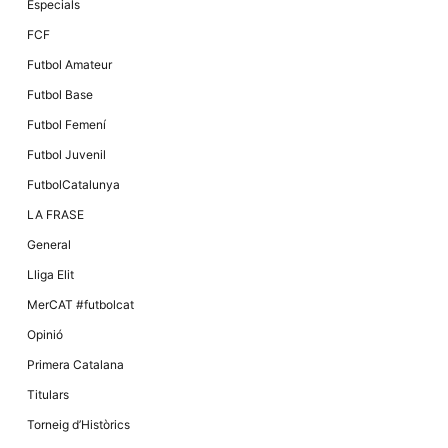
Màrqueting
Especials
En compartir
els teus
FCF
interessos i
comportament
Futbol Amateur
mentre
navegues pel
Futbol Base
nostre lloc
web
Futbol Femení
incrementes
la possibilitat
Futbol Juvenil
de mirar
només
FutbolCatalunya
anuncis,
ofertes i
LA FRASE
contingut
personalitzat.
General
Lliga Elit
MerCAT #futbolcat
Opinió
Primera Catalana
Titulars
Torneig d’Històrics