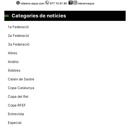
la funcionalitat
i la seva
estructura.
Categories de notícies
1a Federació
Experiència
d'usuari
2a Federació
Alguns
components
3a Federació
tècnics del
nostre lloc web
Altres
emmagatzemen
dades en el seu
Anàlisi
dispositiu que
permeten que el
Àrbitres
lloc funcioni tan
bé com sigui
Calaix de Sastre
possible. Si
rebutja
Copa Catalunya
aquestes
cookies
Copa del Rei
algunes
funcionalitats
Copa RFEF
desapareixeran
del lloc web.
Entrevista
Especial