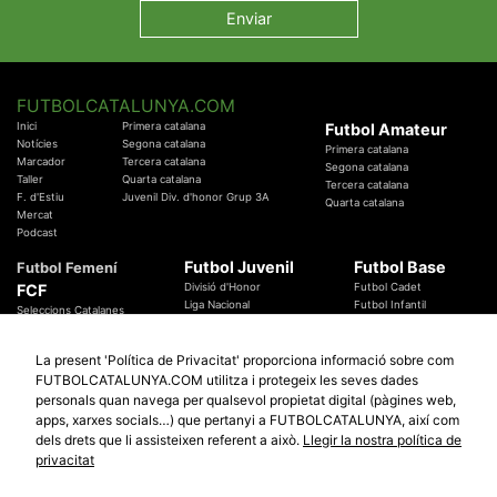
FUTBOLCATALUNYA.COM
Inici
Primera catalana
Futbol Amateur
Notícies
Segona catalana
Primera catalana
Marcador
Tercera catalana
Segona catalana
Taller
Quarta catalana
Tercera catalana
F. d'Estiu
Juvenil Div. d'honor Grup 3A
Quarta catalana
Mercat
Podcast
Futbol Juvenil
Futbol Base
Futbol Femení
FCF
Divisió d'Honor
Futbol Cadet
Liga Nacional
Futbol Infantil
Seleccions Catalanes
Territorials
Futbol Aleví
Entrenadors
Futbol Prebenjamí
Àrbitres
La present 'Política de Privacitat' proporciona informació sobre com
Temes Federatius
FUTBOLCATALUNYA.COM utilitza i protegeix les seves dades
Futbol Catalunya
Especials
personals quan navega per qualsevol propietat digital (pàgines web,
Promocions
apps, xarxes socials…) que pertanyi a FUTBOLCATALUNYA, així com
Copa Catalunya Absoluta 2019
Sortejos
Copa del Rei 2019 - 2020
dels drets que li assisteixen referent a això.
Llegir la nostra política de
Participació
Copa RFEF 2019 - 2020
privacitat
Copa Catalunya Amateur 2019