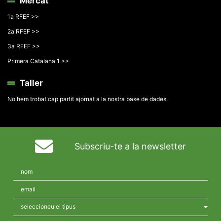
Mercat
1a RFEF >>
2a RFEF >>
3a RFEF >>
Primera Catalana 1 >>
Taller
No hem trobat cap partit ajornat a la nostra base de dades.
Subscriu-te a la newsletter