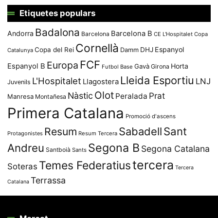
Etiquetes populars
Badalona
Andorra
Barcelona B
Barcelona
CE L'Hospitalet
Copa
Cornellà
Espanyol
Copa del Rei
Damm
DHJ
Catalunya
FCF
Europa
Espanyol B
Horta
Gavà
Girona
Futbol Base
Lleida Esportiu
L'Hospitalet
LNJ
Llagostera
Juvenils
Olot
Nàstic
Prat
Peralada
Manresa
Montañesa
Primera Catalana
Promoció d'ascens
Resum
Sabadell
Sant
Protagonistes
Resum Tercera
Segona B
Andreu
Segona Catalana
Santboià
Sants
tercera
Temes Federatius
Soteras
Tercera
Terrassa
Catalana