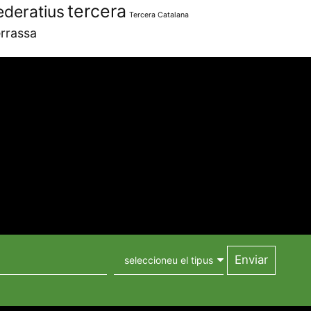
tercera
ederatius
Tercera Catalana
rrassa