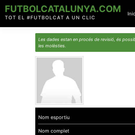
Skip
FUTBOLCATALUNYA.COM
to
Ini
TOT EL #FUTBOLCAT A UN CLIC
content
Les dades estan en procés de revisió, és possib
les molèsties.
Nom esportiu
Nom complet