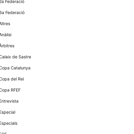
2a Federació
3a Federació
Altres
Anàlisi
Àrbitres
Calaix de Sastre
Copa Catalunya
Copa del Rei
Copa RFEF
Entrevista
Especial
Especials