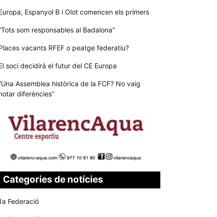
Europa, Espanyol B i Olot comencen els primers
“Tots som responsables al Badalona”
Places vacants RFEF o peatge federatiu?
El soci decidirà el futur del CE Europa
“Una Assemblea històrica de la FCF? No vaig
notar diferències”
Categories de notícies
1a Federació