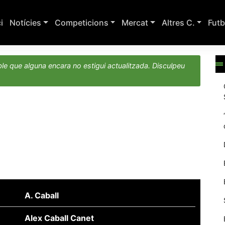
ci
Notícies
Competicions
Mercat
Altres C.
Futb
le que alguna encara no estigui actualitzada. Disculpeu
A. Caball
Alex Caball Canet