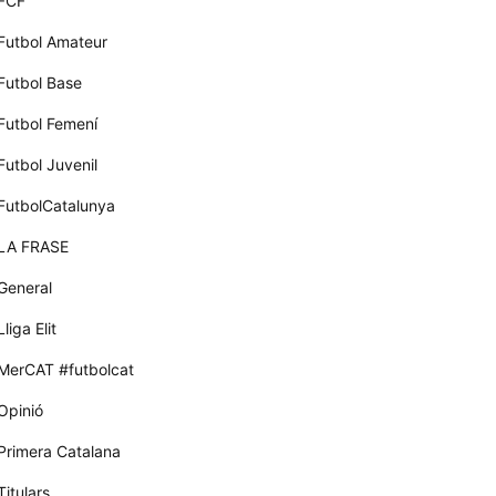
FCF
Futbol Amateur
Futbol Base
Futbol Femení
Futbol Juvenil
FutbolCatalunya
LA FRASE
General
Lliga Elit
MerCAT #futbolcat
Opinió
Primera Catalana
Titulars