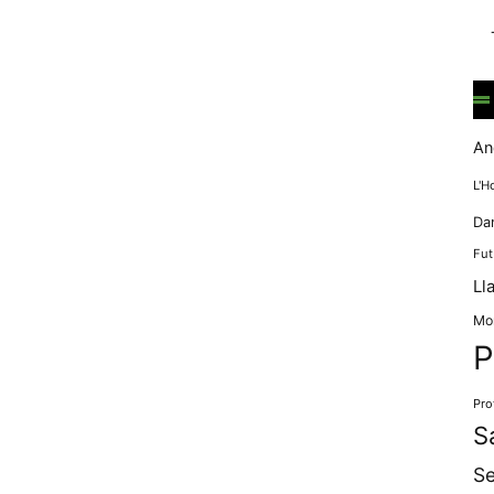
mentre
navegues pel
nostre lloc
web
incrementes la
possibilitat de
mirar només
An
anuncis,
ofertes i
L'H
contingut
Da
personalitzat.
Fut
Ll
Mo
P
Pro
S
Se