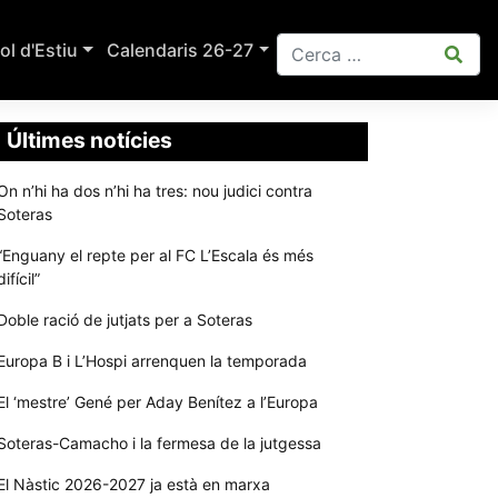
ol d'Estiu
Calendaris 26-27
Últimes notícies
On n’hi ha dos n’hi ha tres: nou judici contra
Soteras
“Enguany el repte per al FC L’Escala és més
difícil”
Doble ració de jutjats per a Soteras
Europa B i L’Hospi arrenquen la temporada
El ‘mestre’ Gené per Aday Benítez a l’Europa
Soteras-Camacho i la fermesa de la jutgessa
El Nàstic 2026-2027 ja està en marxa