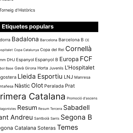
Torneig d’Històrics
Etiquetes populars
Badalona
dorra
Barcelona B
Barcelona
CE
Cornellà
Copa del Rei
ospitalet
Copa Catalunya
FCF
Europa
Espanyol
Espanyol B
mm
DHJ
L'Hospitalet
Horta
Gavà
Girona
Juvenils
bol Base
Lleida Esportiu
LNJ
agostera
Manresa
Olot
Nàstic
Prat
Peralada
ntañesa
rimera Catalana
Promoció d'ascens
Resum
Sabadell
tagonistes
Resum Tercera
Segona B
ant Andreu
Santboià
Sants
Temes
gona Catalana
Soteras