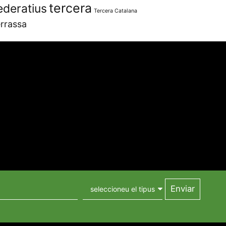
tercera
ederatius
Tercera Catalana
rrassa