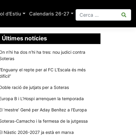
ol d'Estiu
Calendaris 26-27
Últimes notícies
On n’hi ha dos n’hi ha tres: nou judici contra
Soteras
“Enguany el repte per al FC L’Escala és més
difícil”
Doble ració de jutjats per a Soteras
Europa B i L’Hospi arrenquen la temporada
El ‘mestre’ Gené per Aday Benítez a l’Europa
Soteras-Camacho i la fermesa de la jutgessa
El Nàstic 2026-2027 ja està en marxa