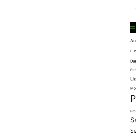
mentre
navegues pel
nostre lloc
web
incrementes la
possibilitat de
mirar només
An
anuncis,
ofertes i
L'H
contingut
Da
personalitzat.
Fut
Ll
Mo
P
Pro
S
Se