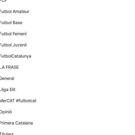
FCF
Futbol Amateur
Futbol Base
Futbol Femení
Futbol Juvenil
FutbolCatalunya
LA FRASE
General
Lliga Elit
MerCAT #futbolcat
Opinió
Primera Catalana
Titulars