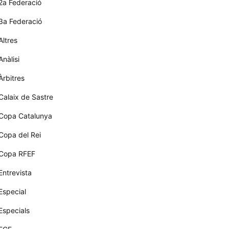
2a Federació
3a Federació
Altres
Anàlisi
Àrbitres
Calaix de Sastre
Copa Catalunya
Copa del Rei
Copa RFEF
Entrevista
Especial
Especials