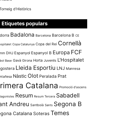
Torneig d’Històrics
Etiquetes populars
Badalona
dorra
Barcelona B
Barcelona
CE
Cornellà
Copa del Rei
ospitalet
Copa Catalunya
FCF
Europa
Espanyol
Espanyol B
mm
DHJ
L'Hospitalet
Horta
Gavà
Girona
Juvenils
bol Base
Lleida Esportiu
LNJ
agostera
Manresa
Olot
Nàstic
Prat
Peralada
ntañesa
rimera Catalana
Promoció d'ascens
Resum
Sabadell
tagonistes
Resum Tercera
Segona B
ant Andreu
Santboià
Sants
Temes
gona Catalana
Soteras