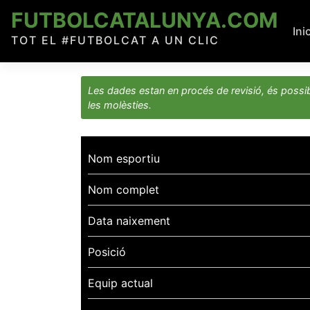
Skip
FUTBOLCATALUNYA.COM
to
Ini
TOT EL #FUTBOLCAT A UN CLIC
content
Les dades estan en procés de revisió, és possib
les molèsties.
Nom esportiu
Nom complet
Data naixement
Posició
Equip actual