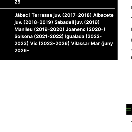
25
Jàbac i Terrassa juv. (2017-2018) Albacete
juv. (2018-2019) Sabadell juv. (2019)
Manlleu (2019-2020) Joanenc (2020-)
Solsona (2021-2022) Igualada (2022-
2023) Vic (2023-2026) Vilassar Mar (juny
2026-
Necessàries
Aquestes
cookies no
són
opcionals,
són
necessàries
per al
funcionament
tècnic de la