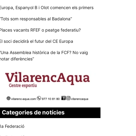
Europa, Espanyol B i Olot comencen els primers
“Tots som responsables al Badalona”
Places vacants RFEF o peatge federatiu?
El soci decidirà el futur del CE Europa
“Una Assemblea històrica de la FCF? No vaig
notar diferències”
Categories de notícies
1a Federació