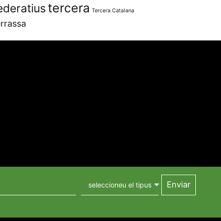
tercera
ederatius
Tercera Catalana
rrassa