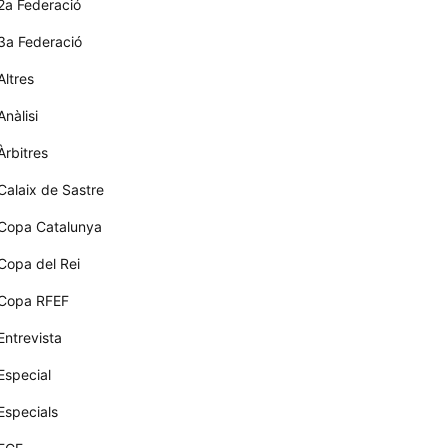
2a Federació
3a Federació
Altres
Anàlisi
Àrbitres
Calaix de Sastre
Copa Catalunya
Copa del Rei
Copa RFEF
Entrevista
Especial
Especials