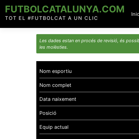
Skip
FUTBOLCATALUNYA.COM
to
Ini
TOT EL #FUTBOLCAT A UN CLIC
content
Les dades estan en procés de revisió, és possib
les molèsties.
Nom esportiu
Nom complet
Data naixement
Posició
Equip actual