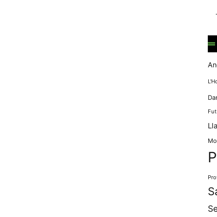
mentre
navegues pel
nostre lloc
web
incrementes la
possibilitat de
mirar només
An
anuncis,
ofertes i
L'H
contingut
Da
personalitzat.
Fut
Ll
Mo
P
Pro
S
Se