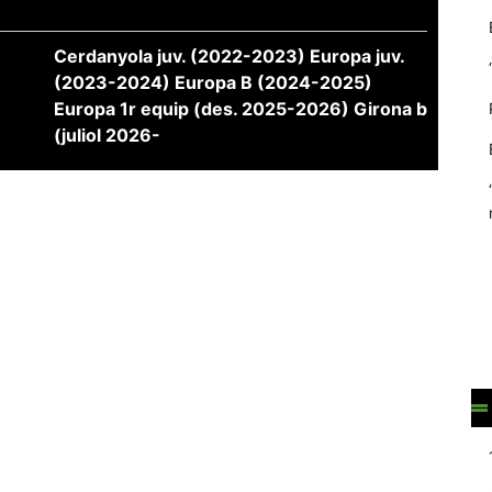
Cerdanyola juv. (2022-2023) Europa juv.
(2023-2024) Europa B (2024-2025)
Europa 1r equip (des. 2025-2026) Girona b
(juliol 2026-
Necessàries
Aquestes
cookies no
són
opcionals,
són
necessàries
per al
funcionament
tècnic de la