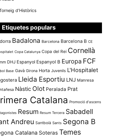
Torneig d’Històrics
Etiquetes populars
Badalona
dorra
Barcelona B
Barcelona
CE
Cornellà
Copa del Rei
ospitalet
Copa Catalunya
FCF
Europa
Espanyol
Espanyol B
mm
DHJ
L'Hospitalet
Horta
Gavà
Girona
Juvenils
bol Base
Lleida Esportiu
LNJ
agostera
Manresa
Olot
Nàstic
Prat
Peralada
ntañesa
rimera Catalana
Promoció d'ascens
Resum
Sabadell
tagonistes
Resum Tercera
Segona B
ant Andreu
Santboià
Sants
Temes
gona Catalana
Soteras