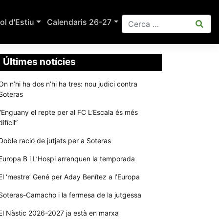
ol d'Estiu
Calendaris 26-27
Últimes notícies
On n’hi ha dos n’hi ha tres: nou judici contra
Soteras
“Enguany el repte per al FC L’Escala és més
difícil”
Doble ració de jutjats per a Soteras
Europa B i L’Hospi arrenquen la temporada
El ‘mestre’ Gené per Aday Benítez a l’Europa
Soteras-Camacho i la fermesa de la jutgessa
El Nàstic 2026-2027 ja està en marxa