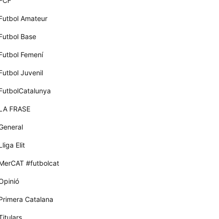
FCF
Futbol Amateur
Futbol Base
Futbol Femení
Futbol Juvenil
FutbolCatalunya
LA FRASE
General
Lliga Elit
MerCAT #futbolcat
Opinió
Primera Catalana
Titulars