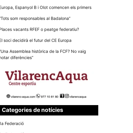
Europa, Espanyol B i Olot comencen els primers
“Tots som responsables al Badalona”
Places vacants RFEF o peatge federatiu?
El soci decidirà el futur del CE Europa
“Una Assemblea històrica de la FCF? No vaig
notar diferències”
Categories de notícies
1a Federació