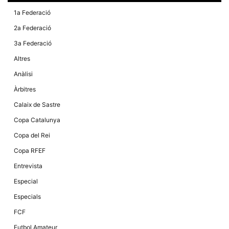
Màrqueting
En compartir
1a Federació
els teus
interessos i
2a Federació
comportament
mentre
3a Federació
navegues pel
nostre lloc
Altres
web
incrementes
Anàlisi
la possibilitat
de mirar
Àrbitres
només
anuncis,
Calaix de Sastre
ofertes i
contingut
Copa Catalunya
personalitzat.
Copa del Rei
Copa RFEF
Entrevista
Especial
Especials
FCF
Futbol Amateur