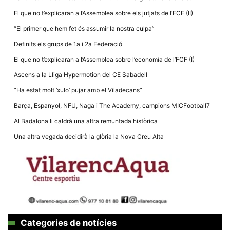
la funcionalitat
i la seva
El que no t’explicaran a l’Assemblea sobre els jutjats de l’FCF (II)
estructura.
“El primer que hem fet és assumir la nostra culpa”
Definits els grups de 1a i 2a Federació
Experiència
d'usuari
El que no t’explicaran a l’Assemblea sobre l’economia de l’FCF (I)
Alguns
Ascens a la Lliga Hypermotion del CE Sabadell
components
tècnics del
“Ha estat molt ‘xulo’ pujar amb el Viladecans”
nostre lloc web
emmagatzemen
Barça, Espanyol, NFU, Naga i The Academy, campions MICFootball7
dades en el seu
dispositiu que
Al Badalona li caldrà una altra remuntada històrica
permeten que el
lloc funcioni tan
Una altra vegada decidirà la glòria la Nova Creu Alta
bé com sigui
possible. Si
rebutja
aquestes
cookies
algunes
funcionalitats
desapareixeran
del lloc web.
Categories de notícies