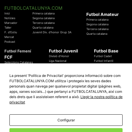
FUTBOLCATALUNYA.COM
Inici
Primera catalana
Futbol Amateur
Notícies
Segona catalana
Primera catalana
Marcador
Tercera catalana
Segona catalana
Taller
Quarta catalana
Tercera catalana
F. d'Estiu
Juvenil Div. d'honor Grup 3A
Quarta catalana
Mercat
Podcast
Futbol Juvenil
Futbol Base
Futbol Femení
FCF
Divisió d'Honor
Futbol Cadet
Liga Nacional
Futbol Infantil
Seleccions Catalanes
Territorials
Futbol Aleví
Entrenadors
Futbol Prebenjamí
Àrbitres
La present 'Política de Privacitat' proporciona informació sobre com
Temes Federatius
FUTBOLCATALUNYA.COM utilitza i protegeix les seves dades
Futbol Catalunya
Especials
personals quan navega per qualsevol propietat digital (pàgines web,
Promocions
apps, xarxes socials…) que pertanyi a FUTBOLCATALUNYA, així com
Copa Catalunya Absoluta 2019
Sortejos
Copa del Rei 2019 - 2020
dels drets que li assisteixen referent a això.
Llegir la nostra política de
Participació
Copa RFEF 2019 - 2020
privacitat
Copa Catalunya Amateur 2019
Configurar
© 2010 - 2026
FutbolCatalunya.com
Avis Legal
Política de Privacitat
Política de Cookies