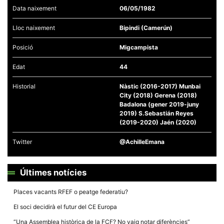
Data naixement
06/05/1982
Lloc naixement
Bipindi (Camerún)
Posició
Migcampista
Necessàries
Edat
44
Aquestes
cookies no
són
Historial
Nàstic (2016-2017) Munbai
opcionals,
City (2018) Gerena (2018)
són
Badalona (gener 2019-juny
necessàries
2019) S.Sebastián Reyes
per al
funcionament
(2019-2020) Jaén (2020)
tècnic de la
web.
Twitter
@AchilleEmana
Estadístiques
Últimes notícies
Recopilem
dades
estadístiques
Places vacants RFEF o peatge federatiu?
de manera
anònima d'ús
El soci decidirà el futur del CE Europa
del lloc web
per a millorar
“Una Assemblea històrica de la FCF? No vaig notar diferències”