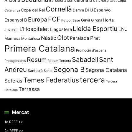
Andorra
Barcelona B
Barcelona
CE L'Hospitalet
Copa
Cornellà
Espanyol
Copa del Rei
Damm
DHJ
Catalunya
FCF
Europa
Espanyol B
Horta
Gavà
Girona
Futbol Base
Lleida Esportiu
L'Hospitalet
LNJ
Llagostera
Juvenils
Olot
Nàstic
Prat
Peralada
Manresa
Montañesa
Primera Catalana
Promoció d'ascens
Resum
Sabadell
Sant
Protagonistes
Resum Tercera
Segona B
Andreu
Segona Catalana
Santboià
Sants
tercera
Temes Federatius
Soteras
Tercera
Terrassa
Catalana
Mercat
1a RFEF >>
2a RFEF >>