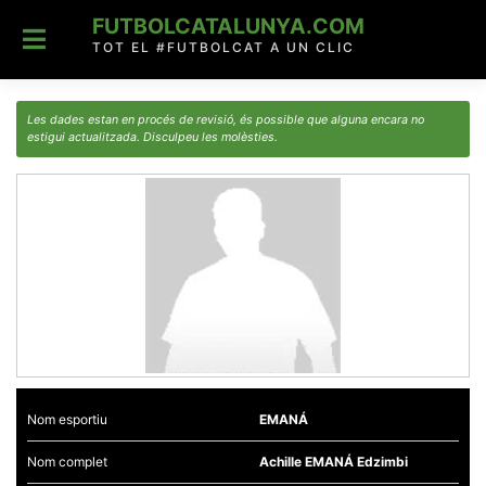
Skip
FUTBOLCATALUNYA.COM
to
content
TOT EL #FUTBOLCAT A UN CLIC
Les dades estan en procés de revisió, és possible que alguna encara no
estigui actualitzada. Disculpeu les molèsties.
Nom esportiu
EMANÁ
Nom complet
Achille EMANÁ Edzimbi