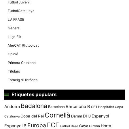
Màrqueting
Futbol Juvenil
En compartir
els teus
FutbolCatalunya
interessos i
comportament
LA FRASE
mentre
navegues pel
General
nostre lloc
web
Lliga Elit
incrementes
la possibilitat
MerCAT #futbolcat
de mirar
només
Opinió
anuncis,
ofertes i
Primera Catalana
contingut
personalitzat.
Titulars
Torneig d’Històrics
Etiquetes populars
Badalona
Andorra
Barcelona B
Barcelona
CE L'Hospitalet
Copa
Cornellà
Espanyol
Copa del Rei
Damm
DHJ
Catalunya
FCF
Europa
Espanyol B
Horta
Gavà
Girona
Futbol Base