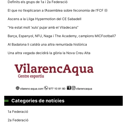
Definits els grups de 1a i 2a Federació
El que no t’explicaran a l’Assemblea sobre l’economia de l’FCF (I)
Ascens a la Lliga Hypermotion del CE Sabadell
“Ha estat molt ‘xulo’ pujar amb el Viladecans”
Necessàries
Barça, Espanyol, NFU, Naga i The Academy, campions MICFootball7
Aquestes
cookies no
Al Badalona li caldrà una altra remuntada històrica
són
opcionals,
Una altra vegada decidirà la glòria la Nova Creu Alta
són
necessàries
per al
funcionament
tècnic de la
web.
Estadístiques
Recopilem
Categories de notícies
dades
estadístiques
1a Federació
de manera
anònima d'ús
2a Federació
del lloc web
per a millorar