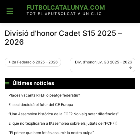
Skip
FUTBOLCATALUNYA.COM
to
content
TOT EL #FUTBOLCAT A UN CLIC
Divisió d’honor Cadet S15 2025 –
2026
Navegació
2a Federació 2025 – 2026
Div. d’honor juv. G3 2025 – 2026
d'entrades
Últimes notícies
Places vacants RFEF o peatge federatiu?
El soci decidirà el futur del CE Europa
“Una Assemblea històrica de la FCF? No vaig notar diferències”
El que no t’explicaran a l’Assemblea sobre els jutjats de l’FCF (II)
“El primer que hem fet és assumir la nostra culpa”