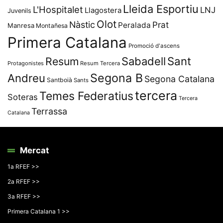
Lleida Esportiu
L'Hospitalet
LNJ
Llagostera
Juvenils
Olot
Nàstic
Prat
Peralada
Manresa
Montañesa
Primera Catalana
Promoció d'ascens
Resum
Sabadell
Sant
Protagonistes
Resum Tercera
Segona B
Andreu
Segona Catalana
Santboià
Sants
tercera
Temes Federatius
Soteras
Tercera
Terrassa
Catalana
Mercat
1a RFEF >>
2a RFEF >>
3a RFEF >>
Primera Catalana 1 >>