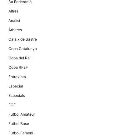
3a Federació
la funcionalitat
i la seva
Altres
estructura.
Anàlisi
Àrbitres
Experiència
d'usuari
Calaix de Sastre
Alguns
components
Copa Catalunya
tècnics del
nostre lloc web
Copa del Rei
emmagatzemen
dades en el seu
Copa RFEF
dispositiu que
permeten que el
Entrevista
lloc funcioni tan
bé com sigui
Especial
possible. Si
rebutja
Especials
aquestes
cookies
FCF
algunes
funcionalitats
Futbol Amateur
desapareixeran
del lloc web.
Futbol Base
Futbol Femení