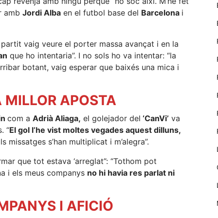
 cap revenja amb ningú perquè “no soc així. M’he fet
nostre lloc web
dir amb
Jordi Alba
en el futbol base del
Barcelona
i
emmagatzemen
dades en el seu
dispositiu que
permeten que
artit vaig veure el porter massa avançat i en la
el lloc funcioni
an
que ho intentaria”. I no sols ho va intentar: “la
tan bé com
rribar botant, vaig esperar que baixés una mica i
sigui possible.
Si rebutja
aquestes
A MILLOR APOSTA
cookies
algunes
in
com a
Adrià Aliaga,
el golejador del
‘CanVi’
va
funcionalitats
. “
El gol l’he vist moltes vegades aquest dilluns,
desapareixeran
del lloc web.
s missatges s’han multiplicat i m’alegra”.
rmar que tot estava ‘arreglat”: “Tothom pot
Màrqueting
ona i els meus companys
no hi havia res parlat ni
En compartir
els teus
MPANYS I AFICIÓ
interessos i
comportament