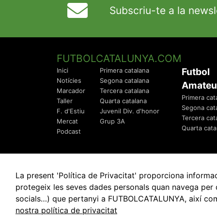
Subscriu-te a la newsl
FUTBOLCATALUNYA.COM
Futbol
Inici
Primera catalana
Notícies
Segona catalana
Amateu
Marcador
Tercera catalana
Primera cat
Taller
Quarta catalana
Segona cat
F. d'Estiu
Juvenil Div. d'honor
Tercera cat
Mercat
Grup 3A
Quarta cata
Podcast
La present 'Política de Privacitat' proporciona info
protegeix les seves dades personals quan navega per q
socials…) que pertanyi a FUTBOLCATALUNYA, així com de
© 2010 - 2026
FutbolCatalunya.com
nostra política de privacitat