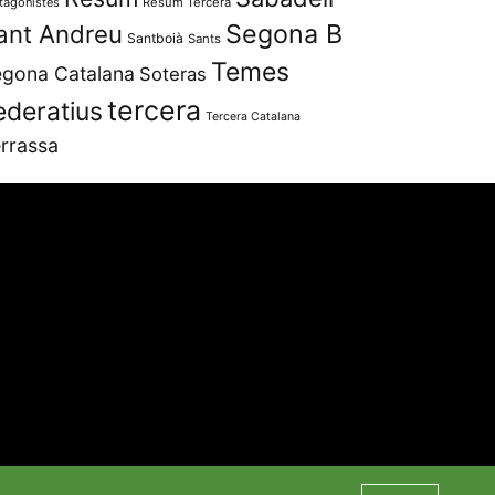
tagonistes
Resum Tercera
Segona B
ant Andreu
Santboià
Sants
Temes
gona Catalana
Soteras
tercera
ederatius
Tercera Catalana
rrassa