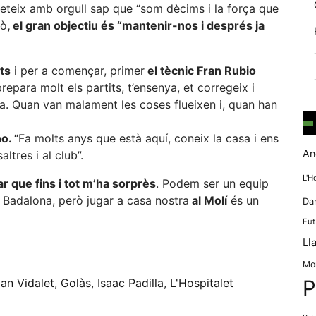
mentre
repeteix amb orgull sap que “som dècims i la força que
navegues pel
xò
, el gran objectiu és “mantenir-nos i després ja
nostre lloc
web
incrementes la
ts
i per a començar, primer
el tècnic Fran Rubio
possibilitat de
epara molt els partits, t’ensenya, et corregeix i
mirar només
a. Quan van malament les coses flueixen i, quan han
anuncis,
ofertes i
contingut
no.
“Fa molts anys que està aquí, coneix la casa i ens
personalitzat.
An
ltres i al club”.
L'H
ar que fins i tot m’ha sorprès
. Podem ser un equip
o Badalona, però jugar a casa nostra
al Molí
és un
Da
Fut
eix
Ll
Mo
an Vidalet
,
Golàs
,
Isaac Padilla
,
L'Hospitalet
P