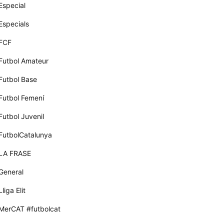
Especial
Especials
FCF
Futbol Amateur
Futbol Base
Futbol Femení
Futbol Juvenil
FutbolCatalunya
LA FRASE
General
Lliga Elit
MerCAT #futbolcat