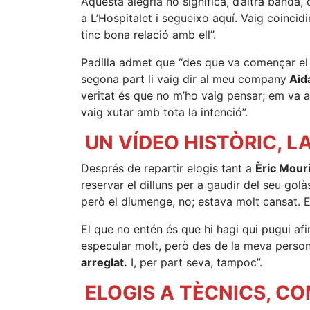
Aquesta alegria no significa, d’altra banda,
a L’Hospitalet i segueixo aquí. Vaig coinci
tinc bona relació amb ell”.
Padilla admet que “des que va començar el p
segona part li vaig dir al meu company
Aid
veritat és que no m’ho vaig pensar; em va a
vaig xutar amb tota la intenció”.
UN VÍDEO HISTÒRIC, L
Després de repartir elogis tant a
Èric Mour
reservar el dilluns per a gaudir del seu golàs
però el diumenge, no; estava molt cansat. El
El que no entén és que hi hagi qui pugui afi
especular molt, però des de la meva pers
arreglat.
I, per part seva, tampoc”.
ELOGIS A TÈCNICS, CO