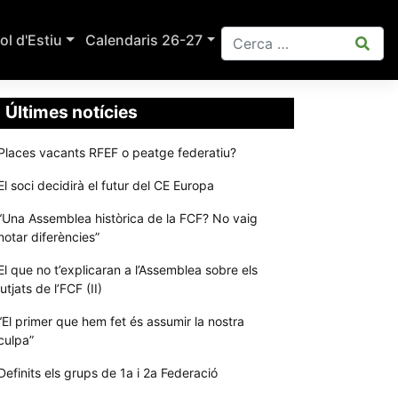
ol d'Estiu
Calendaris 26-27
Últimes notícies
Places vacants RFEF o peatge federatiu?
El soci decidirà el futur del CE Europa
“Una Assemblea històrica de la FCF? No vaig
notar diferències”
El que no t’explicaran a l’Assemblea sobre els
jutjats de l’FCF (II)
“El primer que hem fet és assumir la nostra
culpa”
Definits els grups de 1a i 2a Federació