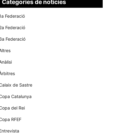
Categories de notícies
1a Federació
2a Federació
3a Federació
Altres
Anàlisi
Àrbitres
Calaix de Sastre
Copa Catalunya
Copa del Rei
Copa RFEF
Entrevista