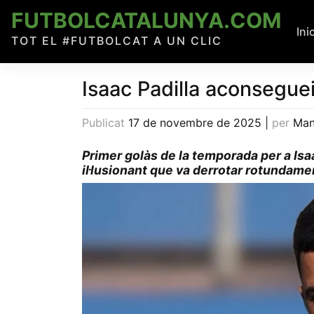
Skip
FUTBOLCATALUNYA.COM
to
Ini
TOT EL #FUTBOLCAT A UN CLIC
content
Isaac Padilla aconseguei
Publicat
17 de novembre de 2025
|
per
Man
Primer golàs de la temporada per a Isaa
il·lusionant que va derrotar rotundame