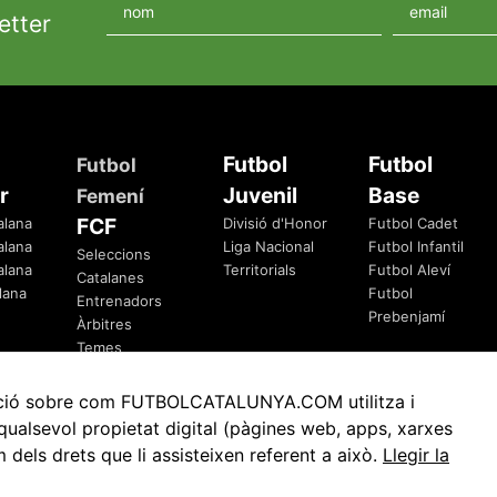
etter
Futbol
Futbol
Futbol
r
Juvenil
Base
Femení
FCF
alana
Divisió d'Honor
Futbol Cadet
alana
Liga Nacional
Futbol Infantil
Seleccions
alana
Territorials
Futbol Aleví
Catalanes
lana
Futbol
Entrenadors
Prebenjamí
Àrbitres
Temes
Federatius
rmació sobre com FUTBOLCATALUNYA.COM utilitza i
ualsevol propietat digital (pàgines web, apps, xarxes
ls drets que li assisteixen referent a això.
Llegir la
Avis Legal
Política de Privacitat
Política de Cookies