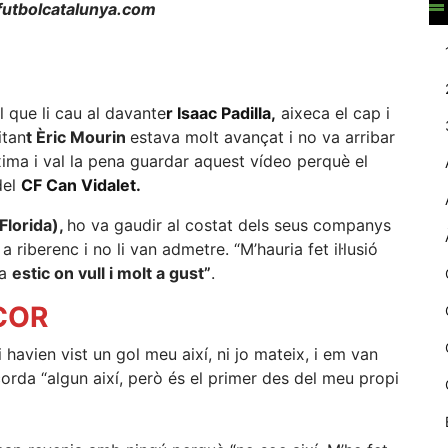
utbolcatalunya.com
web.
Estadístiques
Recopilem
l que li cau al davante
r Isaac Padilla,
aixeca el cap i
dades
itan
t Èric Mourin
estava molt avançat i no va arribar
estadístiques
xima i val la pena guardar aquest vídeo perquè el
de manera
del
CF Can Vidalet.
anònima d'ús
del lloc web
 Florida),
ho va gaudir al costat dels seus companys
per a millorar la
funcionalitat i
iberenc i no li van admetre. “M’hauria fet il·lusió
la seva
ra
estic on vull i molt a gust”
.
estructura.
COR
Experiència
havien vist un gol meu així, ni jo mateix, i em van
d'usuari
orda “algun així, però és el primer des del meu propi
Alguns
components
tècnics del