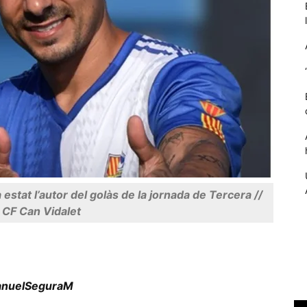
Necessàries
a estat l’autor del golàs de la jornada de Tercera //
Aquestes
cookies no
 CF Can Vidalet
són
opcionals,
són
necessàries
per al
nuelSeguraM
funcionament
tècnic de la