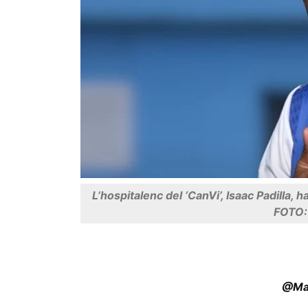
L’hospitalenc del ‘CanVi’, Isaac Padilla, h
FOTO:
@Ma