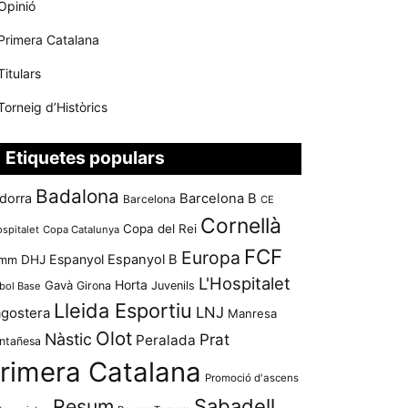
Opinió
Primera Catalana
Titulars
Torneig d’Històrics
Etiquetes populars
Badalona
dorra
Barcelona B
Barcelona
CE
Cornellà
Copa del Rei
ospitalet
Copa Catalunya
FCF
Europa
Espanyol
Espanyol B
mm
DHJ
L'Hospitalet
Horta
Gavà
Girona
Juvenils
bol Base
Lleida Esportiu
LNJ
agostera
Manresa
Olot
Nàstic
Prat
Peralada
ntañesa
rimera Catalana
Promoció d'ascens
Resum
Sabadell