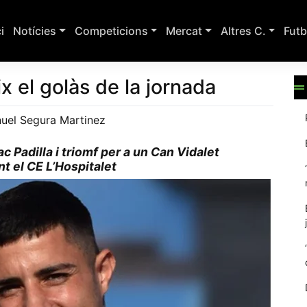
ci
Notícies
Competicions
Mercat
Altres C.
Futb
x el golàs de la jornada
uel Segura Martinez
c Padilla i triomf per a un Can Vidalet
nt el CE L’Hospitalet