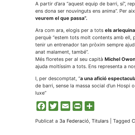
A partir d’ara “aquest equip de barri, sí”, 
ens dona ser nouvinguts ens anima”. Per ai
veurem el que passa”.
Ara com ara, elogis per a tots
els arlequina
perquè “estem tots molt contents amb ell, pr
tenir un entrenador tan pròxim sempre ajud
anat malament, també”.
Més floretes per al seu capità
Michel Owo
ajuda moltíssim a tots. Ens representa a nosa
I, per descomptat, “
a una afició espectacul
de barri, sense la massa social d’un Hospi 
luxe”
Facebook
Twitter
Email
Print
Compart
Publicat a
3a Federació
,
Titulars
|
Tagged
C