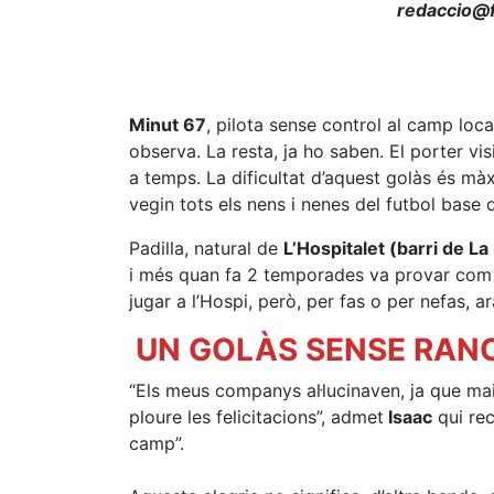
redaccio@f
Minut 67
, pilota sense control al camp loca
observa. La resta, ja ho saben. El porter vis
a temps. La dificultat d’aquest golàs és mà
vegin tots els nens i nenes del futbol base 
Padilla, natural de
L’Hospitalet (barri de La
i més quan fa 2 temporades va provar com a r
jugar a l’Hospi, però, per fas o per nefas, a
UN GOLÀS SENSE RAN
“Els meus companys al·lucinaven, ja que mai 
ploure les felicitacions”, admet
Isaac
qui rec
camp”.