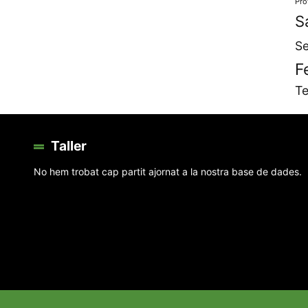
Pro
S
Se
F
Te
Taller
No hem trobat cap partit ajornat a la nostra base de dades.