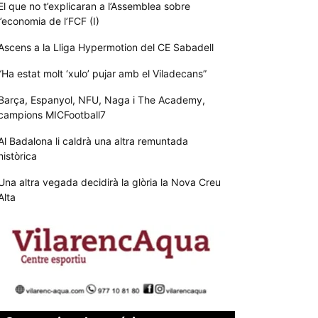
El que no t’explicaran a l’Assemblea sobre
l’economia de l’FCF (I)
Ascens a la Lliga Hypermotion del CE Sabadell
“Ha estat molt ‘xulo’ pujar amb el Viladecans”
Barça, Espanyol, NFU, Naga i The Academy,
campions MICFootball7
Al Badalona li caldrà una altra remuntada
històrica
Una altra vegada decidirà la glòria la Nova Creu
Alta