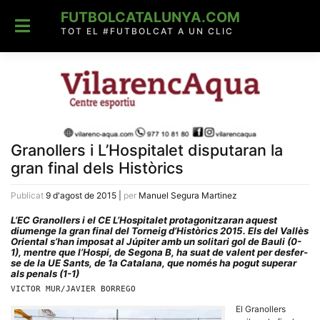
Skip
FUTBOLCATALUNYA.COM
to
content
TOT EL #FUTBOLCAT A UN CLIC
Granollers i L’Hospitalet disputaran la
gran final dels Històrics
Publicat
9 d'agost de 2015
|
per
Manuel Segura Martinez
L’EC Granollers i el CE L’Hospitalet protagonitzaran aquest
diumenge la gran final del Torneig d’Històrics 2015. Els del Vallès
Oriental s’han imposat al Júpiter amb un solitari gol de Bauli (0-
1), mentre que l’Hospi, de Segona B, ha suat de valent per desfer-
se de la UE Sants, de 1a Catalana, que només ha pogut superar
als penals (1-1)
VICTOR MUR/JAVIER BORREGO
El Granollers