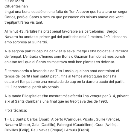
Els de Martí
Cifuentes han
tingut una bona ocasió en una falta de Ton Alcover que ha aturar un segur
Carlos, però el Sants a mesura que passaven els minuts anava creixent i
trepitjant l’àrea visitant.
Al minut 43, l’àrbitre ha pitat penal favorable als barcelonins i Sergio
Navarro ha anotat el primer gol del partit des dels11 metres. 1-0 i descans
amb sorpresa al Guinardó.
A la segona part l’Hospi ha canviat la seva imatge i s’ha bolcat a la recerca
de l’empat. L’entrada d’homes com Boris o Guzmán han donat més punch
en atac tot i que el Sants es mostrava molt ben plantat en defensa.
El temps corria a favor dels de Tito Lossio, que han anat controlant el
temps del partit i han sabut patir… fins al temps afegit quan Boris ha
establert l’empat amb una rematada de cap en la darrera acció del partit.
L’1-1 haportat el partit als penals.
A la tanda l’Hospitalet s’ha mostrat més efectiu i ha vençut per 3-4, privant
així al Sants d’arribar a una final que no trepitjava des de 1993.
Fitxa tècnica:
1 – UE Sants: Carlos (Joan), Alberto (Carrique), Picolo , Guille (Vence),
Navarro (Seco), Gala (Castillo), Fabregat (Cuadrillero), Cura (Avilés),
Crivilles (Felip), Pau Navas (Peque) i Arbulu (Freixi).