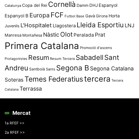
Cornellà
Espanyol
Copa del Rei
Damm
DHJ
Catalunya
FCF
Europa
Espanyol B
Horta
Gavà
Girona
Futbol Base
Lleida Esportiu
L'Hospitalet
LNJ
Llagostera
Juvenils
Olot
Nàstic
Prat
Peralada
Manresa
Montañesa
Primera Catalana
Promoció d'ascens
Resum
Sabadell
Sant
Protagonistes
Resum Tercera
Segona B
Andreu
Segona Catalana
Santboià
Sants
tercera
Temes Federatius
Soteras
Tercera
Terrassa
Catalana
Mercat
1a RFEF >>
2a RFEF >>