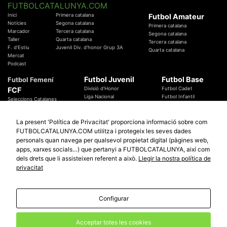
FUTBOLCATALUNYA.COM
Inici
Primera catalana
Futbol Amateur
Notícies
Segona catalana
Primera catalana
Marcador
Tercera catalana
Segona catalana
Taller
Quarta catalana
Tercera catalana
F. d'Estiu
Juvenil Div. d'honor Grup 3A
Quarta catalana
Mercat
Podcast
Futbol Juvenil
Futbol Base
Futbol Femení
FCF
Divisió d'Honor
Futbol Cadet
Liga Nacional
Futbol Infantil
Seleccions Catalanes
Territorials
Futbol Aleví
Entrenadors
Futbol Prebenjamí
Àrbitres
La present 'Política de Privacitat' proporciona informació sobre com
Temes Federatius
FUTBOLCATALUNYA.COM utilitza i protegeix les seves dades
Futbol Catalunya
Especials
personals quan navega per qualsevol propietat digital (pàgines web,
Promocions
Copa Catalunya Absoluta 2019
apps, xarxes socials…) que pertanyi a FUTBOLCATALUNYA, així com
Sortejos
Copa del Rei 2019 - 2020
dels drets que li assisteixen referent a això.
Llegir la nostra política de
Participació
Copa RFEF 2019 - 2020
privacitat
Copa Catalunya Amateur 2019
Configurar
© 2010 - 2026
FutbolCatalunya.com
Avis Legal
Política de Privacitat
Política de Cookies
Acceptar totes les cookies
redaccio@futbolcatalunya.com