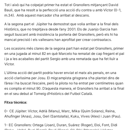
la funcionalitat
Tot i això qui ha colpejat primer ha estat el Granollers mitjançant David
i la seva
Bauli, que ha resolt a la perfecció una acció d’u contra u amb Víctor (0-1,
estructura.
m.34). Amb aquest marcador s’ha arribat al descans.
A la segona part el Júpiter ha demostrat que volia arribar a la final dels
Experiència
Històrics, que no trepitjava desde l’any 2001. Els de Juanjo Garcia han
d'usuari
seguit buscant amb insistència la porteria del Granollers, però els hi ha
Alguns
mancat precisió i els vallesans han aprofitat per crear contraatacs.
components
tècnics del
Les ocasions més clares de la segona part han estat pel Granollers, primer
nostre lloc web
en una jugada al minut 82 en què Marcelo ha rematat de cap fregant el pal
emmagatzemen
i ja a les acaballes del partit Sergio amb una rematada que ha fet lluïr a
dades en el seu
Víctor.
dispositiu que
permeten que el
L’última acció del partit podria haver enviat el matx als penals, en una
lloc funcioni tan
bé com sigui
acció claríssima per Josu. El migcampista grisgrana s’ha plantat dins de
possible. Si
l’àrea i ha buscat l’escaire, però la pilota no ha entrat per centímetres quan
rebutja
es complia el minut 90. D’aquesta manera, el Granollers ha arribat a la final
aquestes
en el seu debut al Torneig d’Històrics del Futbol Català.
cookies
algunes
Fitxa tècnica:
funcionalitats
desapareixeran
0- CE Júpiter: Víctor, Adrià (Manu), Marc, Mika (Quim Solano), Reina,
del lloc web.
Ahufinger (Anas), Josu, Geri (Santolalla), Kuku, Vives (Alex) i Juan (Pau).
1- EC Granollers: Ortega (Joan), Duran, Suárez (Roger), Eloi, Font, Didi