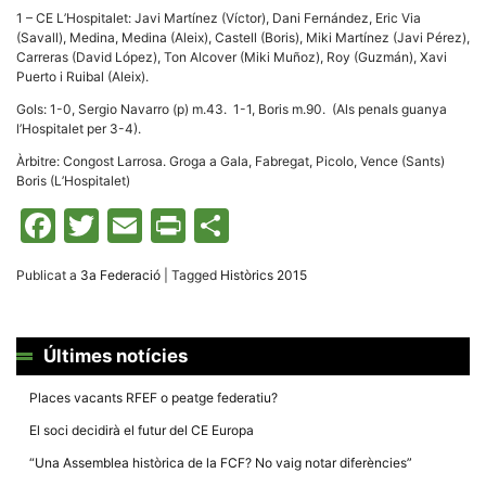
1 – CE L’Hospitalet: Javi Martínez (Víctor), Dani Fernández, Eric Via
(Savall), Medina, Medina (Aleix), Castell (Boris), Miki Martínez (Javi Pérez),
Carreras (David López), Ton Alcover (Miki Muñoz), Roy (Guzmán), Xavi
Puerto i Ruibal (Aleix).
Gols: 1-0, Sergio Navarro (p) m.43. 1-1, Boris m.90. (Als penals guanya
l’Hospitalet per 3-4).
Àrbitre: Congost Larrosa. Groga a Gala, Fabregat, Picolo, Vence (Sants)
Boris (L’Hospitalet)
Facebook
Twitter
Email
Print
Comparteix
Publicat a
3a Federació
|
Tagged
Històrics 2015
Últimes notícies
Places vacants RFEF o peatge federatiu?
El soci decidirà el futur del CE Europa
“Una Assemblea històrica de la FCF? No vaig notar diferències”