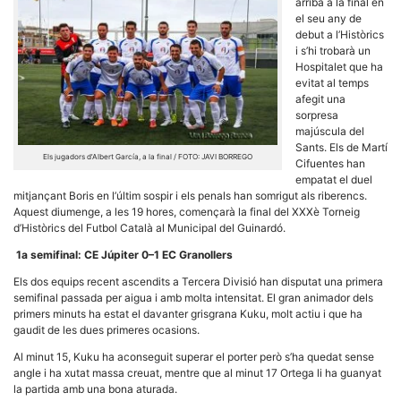
arriba a la final en
el seu any de
debut a l’Històrics
i s’hi trobarà un
Hospitalet que ha
evitat al temps
afegit una
Necessàries
sorpresa
Aquestes
majúscula del
cookies no
Sants. Els de Martí
són
Els jugadors d’Albert García, a la final / FOTO: JAVI BORREGO
opcionals,
Cifuentes han
són
empatat el duel
necessàries
mitjançant Boris en l’últim sospir i els penals han somrigut als riberencs.
per al
Aquest diumenge, a les 19 hores, començarà la final del XXXè Torneig
funcionament
d’Històrics del Futbol Català al Municipal del Guinardó.
tècnic de la
web.
1a semifinal: CE Júpiter 0–1 EC Granollers
Els dos equips recent ascendits a Tercera Divisió han disputat una primera
semifinal passada per aigua i amb molta intensitat. El gran animador dels
Estadístiques
Recopilem
primers minuts ha estat el davanter grisgrana Kuku, molt actiu i que ha
dades
gaudit de les dues primeres ocasions.
estadístiques
de manera
Al minut 15, Kuku ha aconseguit superar el porter però s’ha quedat sense
anònima d'ús
angle i ha xutat massa creuat, mentre que al minut 17 Ortega li ha guanyat
del lloc web
la partida amb una bona aturada.
per a millorar