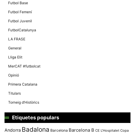
Futbol Base
Futbol Femení
Futbol Juvenil
FutbolCatalunya
LA FRASE
General
Lliga Elit
MerCAT #futbolcat
Opinió
Primera Catalana
Titulars
Torneig d’Històrics
Etiquetes populars
Badalona
Andorra
Barcelona B
Barcelona
CE L'Hospitalet
Copa