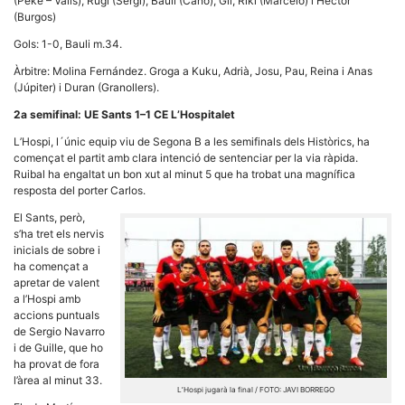
Màrqueting
(Peke – Valls), Rugi (Sergi), Bauli (Cano), Gil, Riki (Marcelo) i Héctor
En compartir
(Burgos)
els teus
interessos i
Gols: 1-0, Bauli m.34.
comportament
mentre
Àrbitre: Molina Fernández. Groga a Kuku, Adrià, Josu, Pau, Reina i Anas
navegues pel
(Júpiter) i Duran (Granollers).
nostre lloc
web
2a semifinal: UE Sants 1–1 CE L’Hospitalet
incrementes
la possibilitat
L’Hospi, l´únic equip viu de Segona B a les semifinals dels Històrics, ha
de mirar
començat el partit amb clara intenció de sentenciar per la via ràpida.
només
Ruibal ha engaltat un bon xut al minut 5 que ha trobat una magnífica
anuncis,
resposta del porter Carlos.
ofertes i
contingut
El Sants, però,
personalitzat.
s’ha tret els nervis
inicials de sobre i
ha començat a
apretar de valent
a l’Hospi amb
accions puntuals
de Sergio Navarro
i de Guille, que ho
ha provat de fora
l’àrea al minut 33.
L’Hospi jugarà la final / FOTO: JAVI BORREGO