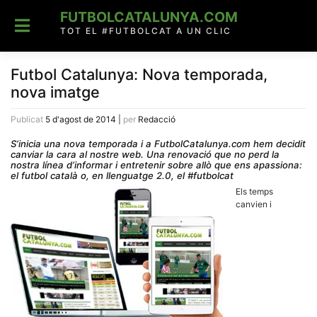
Skip
FUTBOLCATALUNYA.COM
to
content
TOT EL #FUTBOLCAT A UN CLIC
Futbol Catalunya: Nova temporada,
nova imatge
Publicat
5 d'agost de 2014
|
per
Redacció
S’inicia una nova temporada i a FutbolCatalunya.com hem decidit
canviar la cara al nostre web. Una renovació que no perd la
nostra línea d’informar i entretenir sobre allò que ens apassiona:
el futbol català o, en llenguatge 2.0, el #futbolcat
Els temps
canvien i