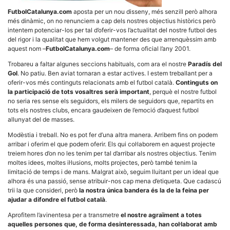
FutbolCatalunya.com
aposta per un nou disseny, més senzill però alhora
més dinàmic, on no renunciem a cap dels nostres objectius històrics però
intentem potenciar-los per tal d’oferir-vos l’actualitat del nostre futbol des
del rigor i la qualitat que hem volgut mantener des que arrenquèssim amb
aquest nom –
FutbolCatalunya.com
– de forma oficial l’any 2001.
Necessàries
Trobareu a faltar algunes seccions habituals, com ara el nostre
Paradís del
Aquestes
Gol
. No patiu. Ben aviat tornaran a estar actives. I estem treballant per a
cookies no
oferir-vos més continguts relacionats amb el futbol català.
Continguts on
són
la participació de tots vosaltres serà important
, perquè el nostre futbol
opcionals,
no seria res sense els seguidors, els milers de seguidors que, repartits en
són
necessàries
tots els nostres clubs, encara gaudeixen de l’emoció d’aquest futbol
per al
allunyat del de masses.
funcionament
tècnic de la
Modèstia i treball. No es pot fer d’una altra manera. Arribem fins on podem
web.
arribar i oferim el que podem oferir. Els qui col·laborem en aquest projecte
treiem hores d’on no les tenim per tal d’arribar als nostres objectius. Tenim
moltes idees, moltes il·lusions, molts projectes, però també tenim la
Estadístiques
limitació de temps i de mans. Malgrat això, seguim lluitant per un ideal que
Recopilem
alhora és una passió, sense atribuir-nos cap mena d’etiqueta. Que cadascú
dades
trii la que consideri, però
la nostra única bandera és la de la feina per
estadístiques
ajudar a difondre el futbol català
.
de manera
anònima d'ús
Aprofitem l’avinentesa per a transmetre
el nostre agraïment a totes
del lloc web
aquelles persones que, de forma desinteressada, han col·laborat amb
per a millorar