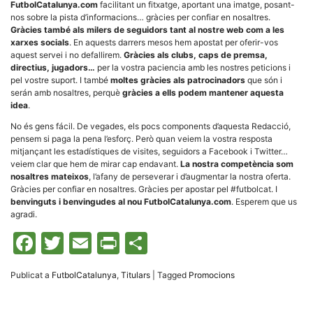
FutbolCatalunya.com
facilitant un fitxatge, aportant una imatge, posant-
la funcionalitat
i la seva
nos sobre la pista d’informacions… gràcies per confiar en nosaltres.
estructura.
Gràcies també als milers de seguidors tant al nostre web com a les
xarxes socials
. En aquests darrers mesos hem apostat per oferir-vos
aquest servei i no defallirem.
Gràcies als clubs, caps de premsa,
directius, jugadors…
per la vostra paciencia amb les nostres peticions i
Experiència
pel vostre suport. I també
moltes gràcies als patrocinadors
que són i
d'usuari
Alguns
serán amb nosaltres, perquè
gràcies a ells podem mantener aquesta
components
idea
.
tècnics del
nostre lloc web
No és gens fácil. De vegades, els pocs components d’aquesta Redacció,
emmagatzemen
pensem si paga la pena l’esforç. Però quan veiem la vostra resposta
dades en el seu
mitjançant les estadístiques de visites, seguidors a Facebook i Twitter…
dispositiu que
veiem clar que hem de mirar cap endavant.
La nostra competència som
permeten que el
lloc funcioni tan
nosaltres mateixos
, l’afany de perseverar i d’augmentar la nostra oferta.
bé com sigui
Gràcies per confiar en nosaltres. Gràcies per apostar pel #futbolcat. I
possible. Si
benvinguts i benvingudes al nou FutbolCatalunya.com
. Esperem que us
rebutja
agradi.
aquestes
cookies
Facebook
Twitter
Email
Print
Comparteix
algunes
funcionalitats
desapareixeran
del lloc web.
Publicat a
FutbolCatalunya
,
Titulars
|
Tagged
Promocions