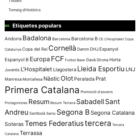
Titulars
Torneig d’Històrics
Etiquetes populars
Badalona
Andorra
Barcelona B
Barcelona
CE L'Hospitalet
Copa
Cornellà
Espanyol
Copa del Rei
Damm
DHJ
Catalunya
FCF
Europa
Espanyol B
Horta
Gavà
Girona
Futbol Base
Lleida Esportiu
L'Hospitalet
LNJ
Llagostera
Juvenils
Olot
Nàstic
Prat
Peralada
Manresa
Montañesa
Primera Catalana
Promoció d'ascens
Resum
Sabadell
Sant
Protagonistes
Resum Tercera
Segona B
Andreu
Segona Catalana
Santboià
Sants
tercera
Temes Federatius
Soteras
Tercera
Terrassa
Catalana