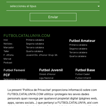
FUTBOLCATALUNYA.COM
Inici
Primera catalana
Futbol Amateur
Notícies
Segona catalana
Primera catalana
Marcador
Tercera catalana
Segona catalana
Taller
Quarta catalana
Tercera catalana
F. d'Estiu
Juvenil Div. d'honor Grup 3A
Quarta catalana
Mercat
Podcast
Futbol Juvenil
Futbol Base
Futbol Femení
FCF
Divisió d'Honor
Futbol Cadet
Liga Nacional
Futbol Infantil
Seleccions Catalanes
Territorials
Futbol Aleví
Entrenadors
Futbol Prebenjamí
Àrbitres
La present 'Política de Privacitat' proporciona informació sobre com
Temes Federatius
FUTBOLCATALUNYA.COM utilitza i protegeix les seves dades
Futbol Catalunya
Especials
personals quan navega per qualsevol propietat digital (pàgines web,
Promocions
apps, xarxes socials…) que pertanyi a FUTBOLCATALUNYA, així com
Copa Catalunya Absoluta 2019
Sortejos
Copa del Rei 2019 - 2020