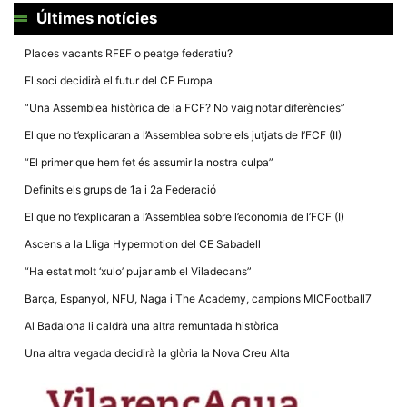
Màrqueting
Últimes notícies
En compartir
els teus
interessos i
Places vacants RFEF o peatge federatiu?
comportament
mentre
El soci decidirà el futur del CE Europa
navegues pel
nostre lloc
“Una Assemblea històrica de la FCF? No vaig notar diferències”
web
incrementes
El que no t’explicaran a l’Assemblea sobre els jutjats de l’FCF (II)
la possibilitat
de mirar
“El primer que hem fet és assumir la nostra culpa”
només
anuncis,
Definits els grups de 1a i 2a Federació
ofertes i
contingut
El que no t’explicaran a l’Assemblea sobre l’economia de l’FCF (I)
personalitzat.
Ascens a la Lliga Hypermotion del CE Sabadell
“Ha estat molt ‘xulo’ pujar amb el Viladecans”
Barça, Espanyol, NFU, Naga i The Academy, campions MICFootball7
Al Badalona li caldrà una altra remuntada històrica
Una altra vegada decidirà la glòria la Nova Creu Alta