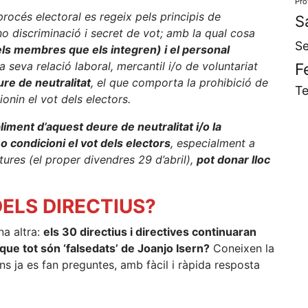
Pro
procés electoral es regeix pels principis de
S
, no discriminació i secret de vot; amb la qual cosa
Se
 els membres que els integren) i el personal
seva relació laboral, mercantil i/o de voluntariat
F
re de neutralitat
, el que comporta la prohibició de
Te
ionin el vot dels electors.
liment d’aquest deure de neutralitat i/o la
o condicioni el vot dels electors
, especialment a
tures (el proper divendres 29 d’abril),
pot donar lloc
ELS DIRECTIUS?
a altra:
els 30 directius i directives continuaran
que tot són ‘falsedats’ de Joanjo Isern?
Coneixen la
s ja es fan preguntes, amb fàcil i ràpida resposta