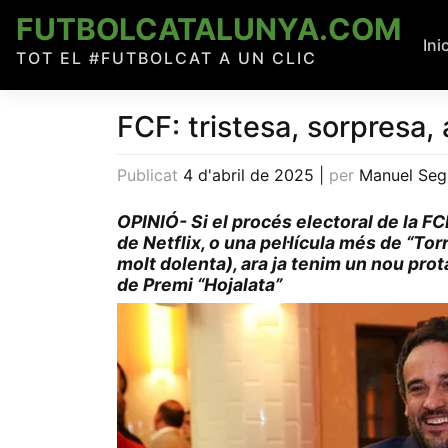
Skip
FUTBOLCATALUNYA.COM
to
Ini
TOT EL #FUTBOLCAT A UN CLIC
content
FCF: tristesa, sorpresa, 
Publicat
4 d'abril de 2025
|
per
Manuel Seg
OPINIÓ- Si el procés electoral de la FC
de Netflix, o una pel·lícula més de “Tor
molt dolenta), ara ja tenim un nou pro
de Premi “Hojalata”