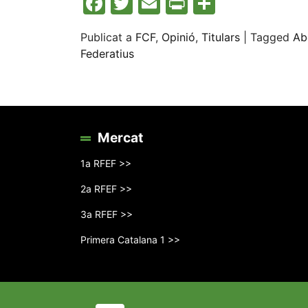
Facebook
Twitter
Email
Print
Compart
Publicat a
FCF
,
Opinió
,
Titulars
|
Tagged
Ab
Federatius
Mercat
1a RFEF >>
2a RFEF >>
3a RFEF >>
Primera Catalana 1 >>