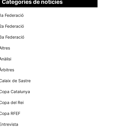
Categories de notícies
1a Federació
2a Federació
3a Federació
Altres
Anàlisi
Àrbitres
Calaix de Sastre
Copa Catalunya
Copa del Rei
Copa RFEF
Entrevista