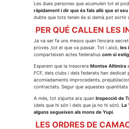
Les dues persones que acumulen tot el pode
ràpidament i dir que és fals allò que el 
dubte que tots tenen és si demà pot sortir u
PER QUÉ CALLEN LES 
Ja va ser fa uns mesos quan l’encara secret
proves ,tot el que va passar. Tot i això,
les
comparteixen actes federatius
com si esti
Esperem que la tresorera
Montse Altimira
e
FCF, dels clubs i dels federats han dedicat
acomiadaments improcedents, prejubilacions 
contractats. Segur que aquestes quantitats
A més, tot s’ajunta ara quan
Inspecció de T
(dels que hi són i dels que ja no hi són).
La 
alguns segueixen als mons de Yupi
.
LES ORDRES DE CAMAC