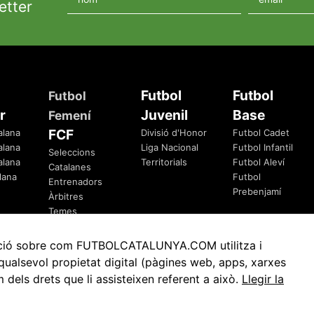
etter
Futbol
Futbol
Futbol
r
Juvenil
Base
Femení
FCF
alana
Divisió d'Honor
Futbol Cadet
alana
Liga Nacional
Futbol Infantil
Seleccions
alana
Territorials
Futbol Aleví
Catalanes
lana
Futbol
Entrenadors
Prebenjamí
Àrbitres
Temes
Federatius
rmació sobre com FUTBOLCATALUNYA.COM utilitza i
ualsevol propietat digital (pàgines web, apps, xarxes
ls drets que li assisteixen referent a això.
Llegir la
Avis Legal
Política de Privacitat
Política de Cookies