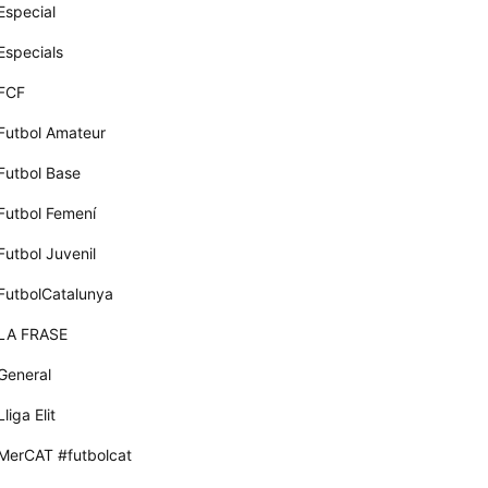
Especial
Especials
FCF
Futbol Amateur
Futbol Base
Futbol Femení
Futbol Juvenil
FutbolCatalunya
LA FRASE
General
Lliga Elit
MerCAT #futbolcat