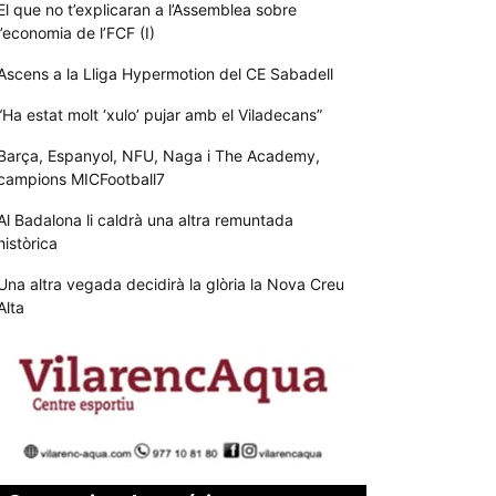
El que no t’explicaran a l’Assemblea sobre
l’economia de l’FCF (I)
Ascens a la Lliga Hypermotion del CE Sabadell
“Ha estat molt ‘xulo’ pujar amb el Viladecans”
Barça, Espanyol, NFU, Naga i The Academy,
campions MICFootball7
Al Badalona li caldrà una altra remuntada
històrica
Una altra vegada decidirà la glòria la Nova Creu
Alta