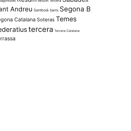
tagonistes
Resum Tercera
Segona B
ant Andreu
Santboià
Sants
Temes
gona Catalana
Soteras
tercera
ederatius
Tercera Catalana
rrassa