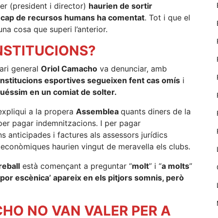
nostre lloc web
r (president i director)
haurien de sortir
emmagatzemen
seu cap de recursos humans ha comentat
. Tot i que el
dades en el seu
na cosa que superi l’anterior.
dispositiu que
permeten que
INSTITUCIONS?
el lloc funcioni
tan bé com
ari general
Oriol Camacho
va denunciar, amb
sigui possible.
 institucions esportives segueixen fent cas omís
i
Si rebutja
aquestes
guéssim en un comiat de solter.
cookies
algunes
xpliqui a la propera
Assemblea
quants diners de la
funcionalitats
 per pagar indemnitzacions. I per pagar
desapareixeran
anticipades i factures als assessors jurídics
del lloc web.
 econòmiques haurien vingut de meravella els clubs.
reball
està començant a preguntar “
molt
” i “
a molts
”
Màrqueting
‘por escènica’ apareix en els pitjors somnis, però
En compartir
els teus
interessos i
HO NO VAN VALER PER A
comportament