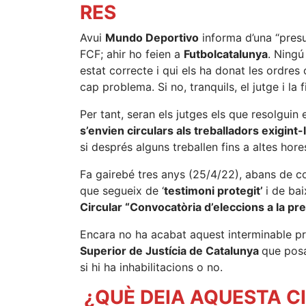
RES
Avui
Mundo Deportivo
informa d’una “presu
FCF; ahir ho feien a
Futbolcatalunya
. Ningú
estat correcte i qui els ha donat les ordres 
cap problema. Si no, tranquils, el jutge i la 
Per tant, seran els jutges els que resolguin 
s’envien circulars als treballadors exigint
si després alguns treballen fins a altes hor
Fa gairebé tres anys (25/4/22), abans de 
que segueix de ‘
testimoni protegit’
i de ba
Circular “Convocatòria d’eleccions a la pres
Encara no ha acabat aquest interminable pr
Superior de Justícia de Catalunya
que posa
si hi ha inhabilitacions o no.
¿QUÈ DEIA AQUESTA C