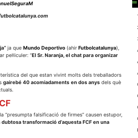
nuelSeguraM
web.
utbolcatalunya.com
Estadístiques
Recopilem
dades
estadístiques
nja”
ja que
Mundo Deportivo
(ahir
Futbolcatalunya
),
de manera
 pel·liculer: “
El Sr. Naranja, el chat para organizar
anònima d'ús
del lloc web
per a millorar la
cterística del que estan vivint molts dels treballadors
funcionalitat i
la seva
ls
gairebé 40 acomiadaments
en dos anys
dels què
estructura.
ctuals.
FCF
Experiència
la “presumpta falsificació de firmes” causen estupor,
d'usuari
Alguns
a dubtosa transformació d’aquesta FCF en una
components
tècnics del