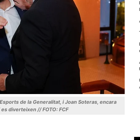
Necessàries
Aquestes
cookies no
són
Esports de la Generalitat, i Joan Soteras, encara
opcionals,
 es diverteixen // FOTO: FCF
són
necessàries
per al
funcionament
tècnic de la