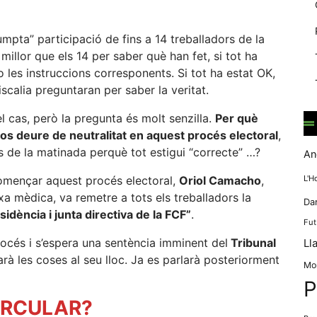
mentre
navegues pel
nostre lloc
mpta” participació de fins a 14 treballadors de la
web
 millor que els 14 per saber què han fet, si tot ha
incrementes la
o les instruccions corresponents. Si tot ha estat OK,
possibilitat de
fiscalia preguntaran per saber la veritat.
mirar només
anuncis,
el cas, però la pregunta és molt senzilla.
Per què
ofertes i
contingut
-los deure de neutralitat en aquest procés electoral
,
personalitzat.
es de la matinada perquè tot estigui “correcte” …?
An
començar aquest procés electoral,
Oriol Camacho
,
L'H
ixa mèdica, va remetre a tots els treballadors la
Da
idència i junta directiva de la FCF”
.
Fut
océs i s’espera una sentència imminent del
Tribunal
Ll
rà les coses al seu lloc. Ja es parlarà posteriorment
Mo
P
IRCULAR?