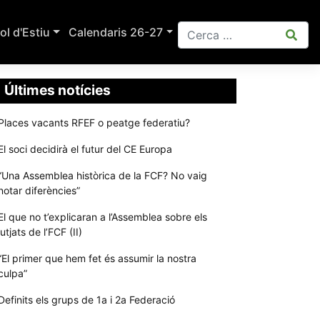
ol d'Estiu
Calendaris 26-27
Últimes notícies
Places vacants RFEF o peatge federatiu?
El soci decidirà el futur del CE Europa
“Una Assemblea històrica de la FCF? No vaig
notar diferències”
El que no t’explicaran a l’Assemblea sobre els
jutjats de l’FCF (II)
“El primer que hem fet és assumir la nostra
culpa”
Definits els grups de 1a i 2a Federació