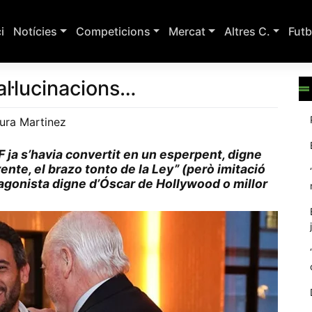
ci
Notícies
Competicions
Mercat
Altres C.
Futb
al·lucinacions…
ura Martinez
F ja s’havia convertit en un esperpent, digne
rente, el brazo tonto de la Ley” (però imitació
tagonista digne d’Óscar de Hollywood o millor