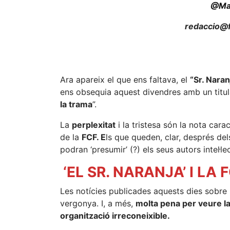
@Ma
redaccio@f
Ara apareix el que ens faltava, el
“Sr. Nara
ens obsequia aquest divendres amb un titular
la trama
”.
La
perplexitat
i la tristesa són la nota cara
de la
FCF. E
ls que queden, clar, després de
podran ‘presumir’ (?) els seus autors intel·le
‘EL SR. NARANJA’ I LA 
Les notícies publicades aquests dies sobre 
vergonya. I, a més,
molta pena per veure l
organització irreconeixible.