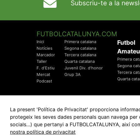
Subscriu-te a la newsl
FUTBOLCATALUNYA.COM
Futbol
Inici
Primera catalana
Notícies
Segona catalana
Amateu
Marcador
Tercera catalana
Primera cat
Taller
Quarta catalana
Segona cat
F. d'Estiu
Juvenil Div. d'honor
Tercera cat
Mercat
Grup 3A
Quarta cata
Podcast
La present 'Política de Privacitat' proporciona info
protegeix les seves dades personals quan navega per q
socials…) que pertanyi a FUTBOLCATALUNYA, així com de
© 2010 - 2026
FutbolCatalunya.com
nostra política de privacitat