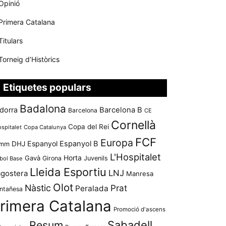
Opinió
Primera Catalana
Titulars
Torneig d’Històrics
Etiquetes populars
Badalona
dorra
Barcelona B
Barcelona
CE
Cornellà
Copa del Rei
ospitalet
Copa Catalunya
FCF
Europa
Espanyol
Espanyol B
mm
DHJ
L'Hospitalet
Horta
Gavà
Girona
Juvenils
bol Base
Lleida Esportiu
LNJ
agostera
Manresa
Olot
Nàstic
Prat
Peralada
ntañesa
rimera Catalana
Promoció d'ascens
Resum
Sabadell