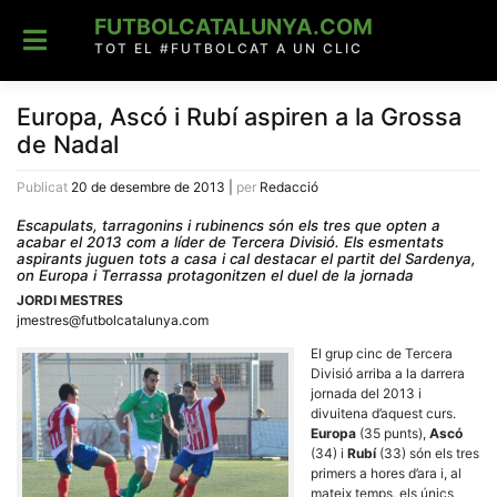
Skip
FUTBOLCATALUNYA.COM
to
content
TOT EL #FUTBOLCAT A UN CLIC
Europa, Ascó i Rubí aspiren a la Grossa
de Nadal
Publicat
20 de desembre de 2013
|
per
Redacció
Escapulats, tarragonins i rubinencs són els tres que opten a
acabar el 2013 com a líder de Tercera Divisió. Els esmentats
aspirants juguen tots a casa i cal destacar el partit del Sardenya,
on Europa i Terrassa protagonitzen el duel de la jornada
JORDI MESTRES
jmestres@futbolcatalunya.com
El grup cinc de Tercera
Divisió arriba a la darrera
jornada del 2013 i
divuitena d’aquest curs.
Europa
(35 punts),
Ascó
(34) i
Rubí
(33) són els tres
primers a hores d’ara i, al
mateix temps, els únics