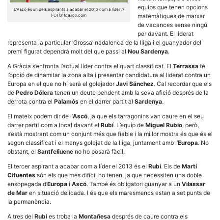
equips que tenen opcions
L’Ascó és un dels aspirants a acabar el 2013 com a líder //
matemàtiques de marxar
FOTO: fcasco.com
de vacances sense ningú
per davant. El liderat
representa la particular ‘Grossa’ nadalenca de la lliga i el guanyador del
premi figurat dependrà molt del que passi al
Nou Sardenya
.
Necessàries
A Gràcia s’enfronta l’actual líder contra el quart classificat. El
Terrassa
té
Aquestes
cookies no
l’opció de dinamitar la zona alta i presentar candidatura al liderat contra un
són
Europa en el que no hi serà el golejador
Javi Sánchez
. Cal recordar que els
opcionals,
de
Pedro Dólera
tenen un deute pendent amb la seva afició després de la
són
derrota contra el
Palamós
en el darrer partit al
Sardenya
.
necessàries
per al
El mateix podem dir de l’
Ascó
, ja que els tarragonins van caure en el seu
funcionament
darrer partit com a local davant el
Rubí
. L’equip de
Miguel Rubio
, però,
tècnic de la
web.
s’està mostrant com un conjunt més que fiable i la millor mostra és que és el
segon classificat i el menys golejat de la lliga, juntament amb l’
Europa
. No
obstant, el
Santfeliuenc
no ho posarà fàcil.
Estadístiques
El tercer aspirant a acabar com a líder el 2013 és el
Rubí
. Els de
Martí
Recopilem
Cifuentes
són els que més difícil ho tenen, ja que necessiten una doble
dades
ensopegada d’
Europa
i
Ascó
. També és obligatori guanyar a un
Vilassar
estadístiques
de Mar
en situació delicada. I és que els maresmencs estan a set punts de
de manera
la permanència.
anònima d'ús
del lloc web
A tres del
Rubí
es troba la
Montañesa
després de caure contra els
per a millorar