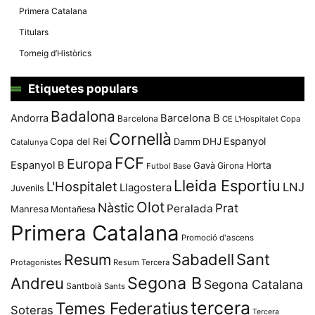
Primera Catalana
Titulars
Torneig d’Històrics
Etiquetes populars
Badalona
Andorra
Barcelona B
Barcelona
CE L'Hospitalet
Copa
Cornellà
Espanyol
Copa del Rei
Damm
DHJ
Catalunya
FCF
Europa
Espanyol B
Horta
Gavà
Girona
Futbol Base
Lleida Esportiu
L'Hospitalet
LNJ
Llagostera
Juvenils
Olot
Nàstic
Prat
Peralada
Manresa
Montañesa
Primera Catalana
Promoció d'ascens
Resum
Sabadell
Sant
Protagonistes
Resum Tercera
Segona B
Andreu
Segona Catalana
Santboià
Sants
tercera
Temes Federatius
Soteras
Tercera