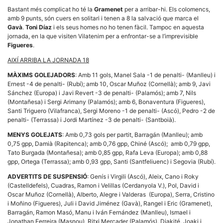
Màrqueting
En compartir
Bastant més complicat ho té la
Gramenet
per a arribar-hi. Els colomencs,
els teus
amb 9 punts, són cuers en solitari i tenen a 8 la salvació que marca el
interessos i
Gavà
.
Toni Díaz
i els seus homes no ho tenen fàcil. Tampoc en aquesta
comportament
jornada, en la que visiten Vilatenim per a enfrontar-se a l’imprevisible
mentre
Figueres
.
navegues pel
nostre lloc
AIXÍ ARRIBA LA JORNADA 18
web
incrementes
MÀXIMS GOLEJADORS
: Amb 11 gols, Manel Sala -1 de penalti- (Manlleu) i
la possibilitat
de mirar
Ernest -4 de penalti- (Rubí); amb 10, Oscar Muñoz (Cornellà); amb 9, Javi
només
Sánchez (Europa) i Javi Revert -3 de penalti- (Palamós); amb 7, Nils
anuncis,
(Montañesa) i Sergi Arimany (Palamós); amb 6, Bonaventura (Figueres),
ofertes i
Santi Triguero (Vilafranca), Sergi Moreno -1 de penalti- (Ascó), Pedro -2 de
contingut
penalti- (Terrassa) i Jordi Martínez -3 de penalti- (Santboià).
personalitzat.
MENYS GOLEJATS
: Amb 0,73 gols per partit, Barragán (Manlleu); amb
0,75 gpp, Damià (Rapitenca); amb 0,76 gpp, Chiné (Ascó); amb 0,79 gpp,
Tato Burgada (Montañesa); amb 0,85 gpp, Rafa Leva (Europa); amb 0,88
gpp, Ortega (Terrassa); amb 0,93 gpp, Santi (Santfeliuenc) i Segovia (Rubí).
ADVERTITS DE SUSPENSIÓ
: Genís i Virgili (Ascó), Aleix, Cano i Roky
(Castelldefels), Cuadras, Ramon i Velillas (Cerdanyola V.), Pol, David i
Oscar Muñoz (Cornellà), Alberto, Alegre i Valderas (Europa), Serra, Cristino
i Moñino (Figueres), Juli i David Jiménez (Gavà), Rangel i Eric (Gramenet),
Barragán, Ramon Masó, Manu i Iván Fernández (Manlleu), Ismael i
Jonathan Ferreira (Masnou), Ritxi Mercader (Palamós), Diakité, Joaki i