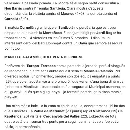
la funcionalitat
vallesans la passada jornada. La ‘Monta’ té el segon partit consecutiu a
i la seva
Nou Barris
contra l’irregular
Santboià
. Clara mostra d’aquesta
estructura.
circumstància, la victòria contra el
Masnou
(4-0) i la derrota contra el
Cornellà
(3-0).
El mateix
Cornellà
agrairia que el
Santboià
no perdés, ja que es troba
Experiència
empatat a punts amb la
Montañesa
. El conjunt dirigit per
Jordi Roger
ha
d'usuari
trobat el camí – 4 victòries en les últimes 5 jornades – i disputa un
Alguns
components
interessant derbi del Baix Llobregat contra un
Gavà
que sempre assegura
tècnics del
bon futbol.
nostre lloc web
emmagatzemen
MANLLEU-PALAMÓS, DUEL PER A DEFINIR-SE
dades en el seu
dispositiu que
Parlàvem de l’
Europa-Terrassa
com a partit de la jornada, però si s’hagués
permeten que el
de recomanar un altre sens dubte aquest seria el
Manlleu-Palamós
. Per
lloc funcioni tan
diversos motius. En primer lloc, perquè són dos equips empatats a punts
bé com sigui
(26), que volen acostar-se a la promoció i que venen d’una bona dinàmica
possible. Si
rebutja
(sobretot el
Manlleu
). L’espectacle està assegurat al Municipal osonenc, on
aquestes
qui guanyi – si és que algú guanya – ja formarà part del grup d’aspirants al
cookies
play-off.
algunes
funcionalitats
Una mica més a baix – a la zona mitja de la taula, concretament – hi ha dos
desapareixeran
duels directes. La
Pobla de Mafumet
(23 punts) rep el
Vilafranca
(19) i la
del lloc web.
Rapitenca
(20) visita el
Cerdanyola del Vallès
(22). L’objectiu de tots
quatre està clar: sumar tres punts per a seguir caminant cap a l’objectiu
bàsic, la permanència.