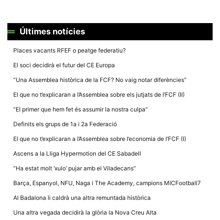
Últimes notícies
Places vacants RFEF o peatge federatiu?
El soci decidirà el futur del CE Europa
“Una Assemblea històrica de la FCF? No vaig notar diferències”
El que no t’explicaran a l’Assemblea sobre els jutjats de l’FCF (II)
“El primer que hem fet és assumir la nostra culpa”
Definits els grups de 1a i 2a Federació
El que no t’explicaran a l’Assemblea sobre l’economia de l’FCF (I)
Ascens a la Lliga Hypermotion del CE Sabadell
“Ha estat molt ‘xulo’ pujar amb el Viladecans”
Barça, Espanyol, NFU, Naga i The Academy, campions MICFootball7
Al Badalona li caldrà una altra remuntada històrica
Una altra vegada decidirà la glòria la Nova Creu Alta