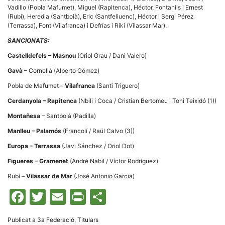
Vadillo (Pobla Mafumet), Miguel (Rapitenca), Héctor, Fontanils i Ernest
(Rubí), Heredia (Santboià), Eric (Santfeliuenc), Héctor i Sergi Pérez
(Terrassa), Font (Vilafranca) i Defrías i Riki (Vilassar Mar).
SANCIONATS:
Castelldefels – Masnou
(Oriol Grau / Dani Valero)
Gavà
– Cornellà (Alberto Gómez)
Pobla de Mafumet –
Vilafranca
(Santi Triguero)
Cerdanyola – Rapitenca
(Nbili i Coca / Cristian Bertomeu i Toni Teixidó (1))
Montañesa
– Santboià (Padilla)
Manlleu – Palamós
(Francolí / Raül Calvo (3))
Europa – Terrassa
(Javi Sánchez / Oriol Dot)
Figueres
– Gramenet
(André Nabil / Víctor Rodríguez)
Rubí –
Vilassar de Mar
(José Antonio Garcia)
Facebook
Twitter
Email
Print
Comparteix
Publicat a
3a Federació
,
Titulars