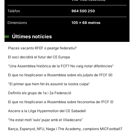
Telèfon
964 500 250
Dimensions
105 x 68 metros
Últimes notícies
Places vacants RFEF o peatge federatiu?
El soci decidirà el futur del CE Europa
“Una Assemblea històrica de la FCF? No vaig notar diferències”
El que no t’explicaran a l’Assemblea sobre els jutjats de l’FCF (II)
“El primer que hem fet és assumir la nostra culpa”
Definits els grups de 1a i 2a Federació
El que no t’explicaran a l’Assemblea sobre l’economia de l’FCF (I)
Ascens a la Lliga Hypermotion del CE Sabadell
“Ha estat molt ‘xulo’ pujar amb el Viladecans”
Barça, Espanyol, NFU, Naga i The Academy, campions MICFootball7