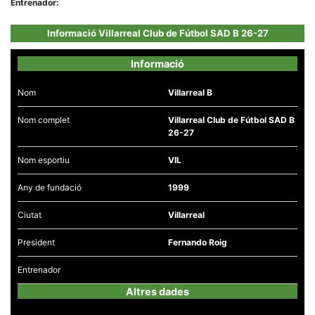
Entrenador:
la funcionalitat
i la seva
estructura.
Informació Villarreal Club de Fútbol SAD B 26-27
Informació
Experiència
d'usuari
Nom
Villarreal B
Alguns
components
tècnics del
Nom complet
Villarreal Club de Fútbol SAD B
nostre lloc web
26-27
emmagatzemen
dades en el seu
dispositiu que
Nom esportiu
VIL
permeten que el
lloc funcioni tan
Any de fundació
1999
bé com sigui
possible. Si
rebutja
Ciutat
Villarreal
aquestes
cookies
algunes
President
Fernando Roig
funcionalitats
desapareixeran
Entrenador
del lloc web.
Altres dades