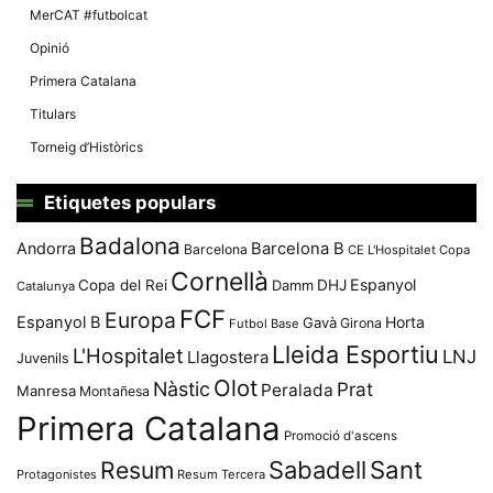
MerCAT #futbolcat
Opinió
Primera Catalana
Titulars
Torneig d’Històrics
Etiquetes populars
Badalona
Andorra
Barcelona B
Barcelona
CE L'Hospitalet
Copa
Cornellà
Espanyol
Copa del Rei
Damm
DHJ
Catalunya
FCF
Europa
Espanyol B
Horta
Gavà
Girona
Futbol Base
Lleida Esportiu
L'Hospitalet
LNJ
Llagostera
Juvenils
Olot
Nàstic
Prat
Peralada
Manresa
Montañesa
Primera Catalana
Promoció d'ascens
Resum
Sabadell
Sant
Protagonistes
Resum Tercera