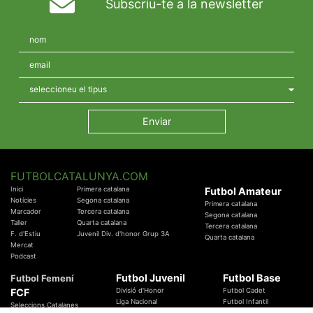
Subscriu-te a la newsletter
FUTBOLCATALUNYA.COM
Inici
Primera catalana
Futbol Amateur
Notícies
Segona catalana
Primera catalana
Marcador
Tercera catalana
Segona catalana
Taller
Quarta catalana
Tercera catalana
F. d'Estiu
Juvenil Div. d'honor Grup 3A
Quarta catalana
Mercat
Podcast
Futbol Juvenil
Futbol Base
Futbol Femení
FCF
Divisió d'Honor
Futbol Cadet
Liga Nacional
Futbol Infantil
Seleccions Catalanes
Territorials
Futbol Aleví