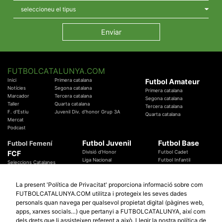
FUTBOLCATALUNYA.COM
Inici
Primera catalana
Futbol Amateur
Notícies
Segona catalana
Primera catalana
Marcador
Tercera catalana
Segona catalana
Taller
Quarta catalana
Tercera catalana
F. d'Estiu
Juvenil Div. d'honor Grup 3A
Quarta catalana
Mercat
Podcast
Futbol Juvenil
Futbol Base
Futbol Femení
FCF
Divisió d'Honor
Futbol Cadet
Liga Nacional
Futbol Infantil
Seleccions Catalanes
Territorials
Futbol Aleví
Entrenadors
Futbol Prebenjamí
Àrbitres
La present 'Política de Privacitat' proporciona informació sobre com
Temes Federatius
FUTBOLCATALUNYA.COM utilitza i protegeix les seves dades
Futbol Catalunya
Especials
personals quan navega per qualsevol propietat digital (pàgines web,
Promocions
Copa Catalunya Absoluta 2019
apps, xarxes socials…) que pertanyi a FUTBOLCATALUNYA, així com
Sortejos
Copa del Rei 2019 - 2020
dels drets que li assisteixen referent a això.
Llegir la nostra política de