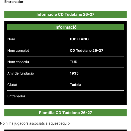
Entrenador:
Informació CD Tudelano 26-27
Informació
Necessàries
Nom
tUDELANO
Aquestes
cookies no
són
Nom complet
CD Tudelano 26-27
opcionals,
són
necessàries
Nom esportiu
TUD
per al
funcionament
Any de fundació
1935
tècnic de la
web.
Ciutat
Tudela
Entrenador
Estadístiques
Recopilem
dades
estadístiques
Plantilla CD Tudelano 26-27
de manera
anònima d'ús
No hi ha jugadors associats a aquest equip
del lloc web
per a millorar