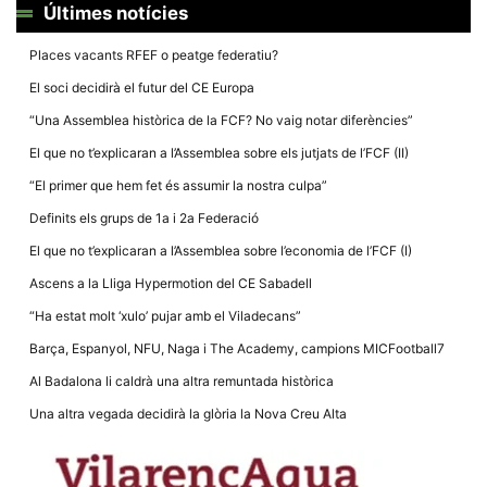
la funcionalitat
Últimes notícies
i la seva
estructura.
Places vacants RFEF o peatge federatiu?
El soci decidirà el futur del CE Europa
Experiència
“Una Assemblea històrica de la FCF? No vaig notar diferències”
d'usuari
Alguns
El que no t’explicaran a l’Assemblea sobre els jutjats de l’FCF (II)
components
tècnics del
“El primer que hem fet és assumir la nostra culpa”
nostre lloc web
emmagatzemen
Definits els grups de 1a i 2a Federació
dades en el seu
dispositiu que
El que no t’explicaran a l’Assemblea sobre l’economia de l’FCF (I)
permeten que el
lloc funcioni tan
Ascens a la Lliga Hypermotion del CE Sabadell
bé com sigui
possible. Si
“Ha estat molt ‘xulo’ pujar amb el Viladecans”
rebutja
aquestes
Barça, Espanyol, NFU, Naga i The Academy, campions MICFootball7
cookies
algunes
Al Badalona li caldrà una altra remuntada històrica
funcionalitats
desapareixeran
Una altra vegada decidirà la glòria la Nova Creu Alta
del lloc web.