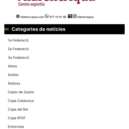
Màrqueting
En compartir
els teus
interessos i
comportament
mentre
navegues pel
Categories de notícies
nostre lloc
web
incrementes
1a Federació
la possibilitat
de mirar
2a Federació
només
anuncis,
3a Federació
ofertes i
contingut
Altres
personalitzat.
Anàlisi
Àrbitres
Calaix de Sastre
Copa Catalunya
Copa del Rei
Copa RFEF
Entrevista