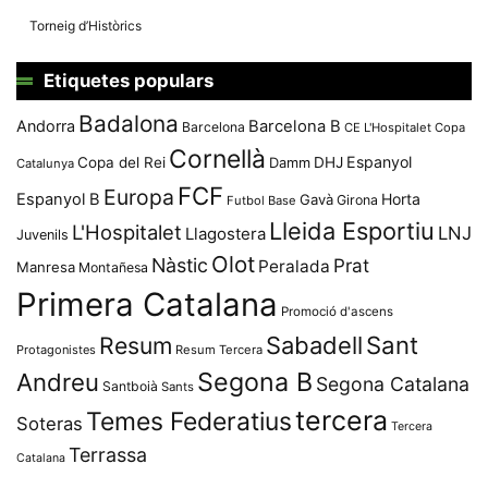
Torneig d’Històrics
Etiquetes populars
Badalona
Andorra
Barcelona B
Barcelona
CE L'Hospitalet
Copa
Cornellà
Espanyol
Copa del Rei
Damm
DHJ
Catalunya
FCF
Europa
Espanyol B
Horta
Gavà
Girona
Futbol Base
Lleida Esportiu
L'Hospitalet
LNJ
Llagostera
Juvenils
Olot
Nàstic
Prat
Peralada
Manresa
Montañesa
Primera Catalana
Promoció d'ascens
Resum
Sabadell
Sant
Protagonistes
Resum Tercera
Segona B
Andreu
Segona Catalana
Santboià
Sants
tercera
Temes Federatius
Soteras
Tercera
Terrassa
Catalana