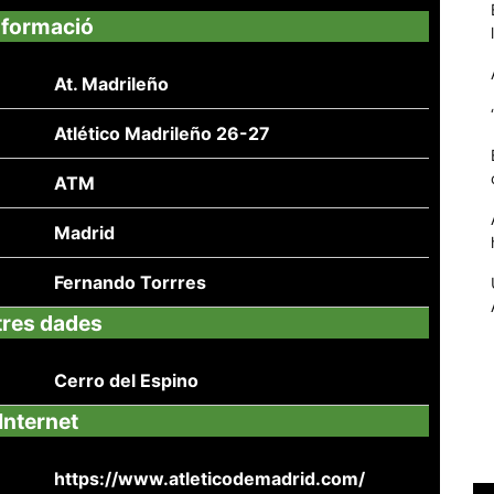
nformació
At. Madrileño
Atlético Madrileño 26-27
ATM
Madrid
Fernando Torrres
Necessàries
Aquestes
tres dades
cookies no
són
Cerro del Espino
opcionals,
són
Internet
necessàries
per al
funcionament
https://www.atleticodemadrid.com/
tècnic de la