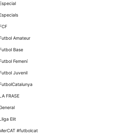
Especial
Especials
FCF
Futbol Amateur
Futbol Base
Futbol Femení
Futbol Juvenil
FutbolCatalunya
LA FRASE
General
Lliga Elit
MerCAT #futbolcat