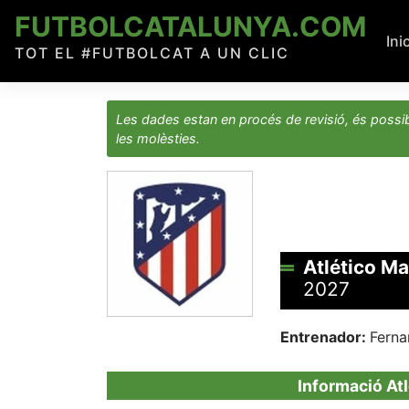
Skip
FUTBOLCATALUNYA.COM
to
Ini
TOT EL #FUTBOLCAT A UN CLIC
content
Les dades estan en procés de revisió, és possib
les molèsties.
Atlético M
2027
Entrenador:
Ferna
Informació At