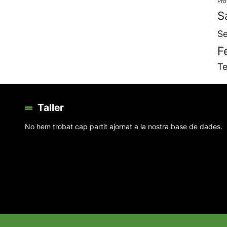
Pro
S
Se
F
Te
Taller
No hem trobat cap partit ajornat a la nostra base de dades.