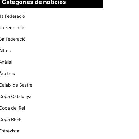
Categories de notícies
1a Federació
2a Federació
3a Federació
Altres
Anàlisi
Àrbitres
Calaix de Sastre
Copa Catalunya
Copa del Rei
Copa RFEF
Entrevista