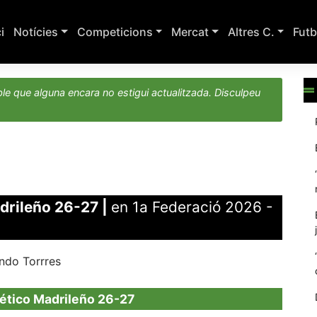
ci
Notícies
Competicions
Mercat
Altres C.
Futb
le que alguna encara no estigui actualitzada. Disculpeu
adrileño 26-27
|
en 1a Federació 2026 -
ndo Torrres
lético Madrileño 26-27