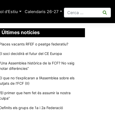
ol d'Estiu
Calendaris 26-27
Últimes notícies
Places vacants RFEF o peatge federatiu?
El soci decidirà el futur del CE Europa
“Una Assemblea històrica de la FCF? No vaig
notar diferències”
El que no t’explicaran a l’Assemblea sobre els
jutjats de l’FCF (II)
“El primer que hem fet és assumir la nostra
culpa”
Definits els grups de 1a i 2a Federació