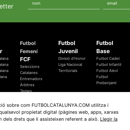
etter
Futbol
Futbol
Futbol
r
Juvenil
Base
Femení
FCF
alana
Divisió d'Honor
Futbol Cadet
alana
Liga Nacional
Futbol Infantil
Seleccions
alana
Territorials
Futbol Aleví
Catalanes
lana
Futbol
Entrenadors
Prebenjamí
Àrbitres
Temes
Federatius
rmació sobre com FUTBOLCATALUNYA.COM utilitza i
ualsevol propietat digital (pàgines web, apps, xarxes
ls drets que li assisteixen referent a això.
Llegir la
Avis Legal
Política de Privacitat
Política de Cookies