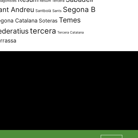
tagonistes
Resum Tercera
Segona B
ant Andreu
Santboià
Sants
Temes
gona Catalana
Soteras
tercera
ederatius
Tercera Catalana
rrassa