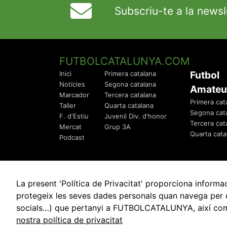
Subscriu-te a la newsl
FUTBOLCATALUNYA.COM
Futbol
Inici
Primera catalana
Notícies
Segona catalana
Amateu
Marcador
Tercera catalana
Primera cat
Taller
Quarta catalana
Segona cat
F. d'Estiu
Juvenil Div. d'honor
Tercera cat
Mercat
Grup 3A
Quarta cata
Podcast
La present 'Política de Privacitat' proporciona info
protegeix les seves dades personals quan navega per q
socials…) que pertanyi a FUTBOLCATALUNYA, així com de
© 2010 - 2026
FutbolCatalunya.com
nostra política de privacitat