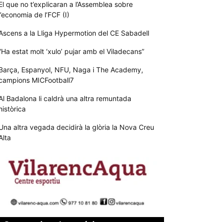
El que no t’explicaran a l’Assemblea sobre
l’economia de l’FCF (I)
Ascens a la Lliga Hypermotion del CE Sabadell
“Ha estat molt ‘xulo’ pujar amb el Viladecans”
Barça, Espanyol, NFU, Naga i The Academy,
campions MICFootball7
Al Badalona li caldrà una altra remuntada
històrica
Una altra vegada decidirà la glòria la Nova Creu
Alta