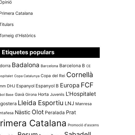
Opinió
Primera Catalana
Titulars
Torneig d’Històrics
Etiquetes populars
Badalona
dorra
Barcelona B
Barcelona
CE
Cornellà
Copa del Rei
ospitalet
Copa Catalunya
FCF
Europa
Espanyol
Espanyol B
mm
DHJ
L'Hospitalet
Horta
Gavà
Girona
Juvenils
bol Base
Lleida Esportiu
LNJ
agostera
Manresa
Olot
Nàstic
Prat
Peralada
ntañesa
rimera Catalana
Promoció d'ascens
Resum
Sabadell