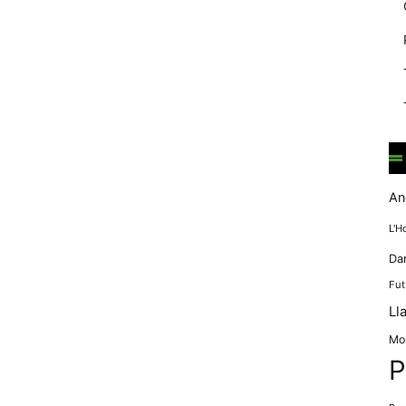
mentre
navegues pel
nostre lloc
web
incrementes la
possibilitat de
mirar només
anuncis,
ofertes i
contingut
personalitzat.
An
L'H
Da
Fut
Ll
Mo
P