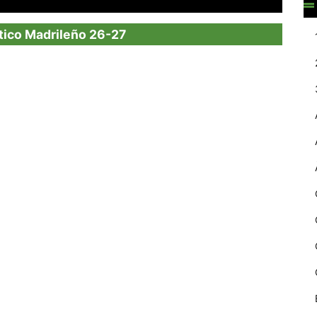
web.
lético Madrileño 26-27
Estadístiques
Recopilem
dades
estadístiques
de manera
anònima d'ús
del lloc web
per a millorar la
funcionalitat i
la seva
estructura.
Experiència
d'usuari
Alguns
components
tècnics del