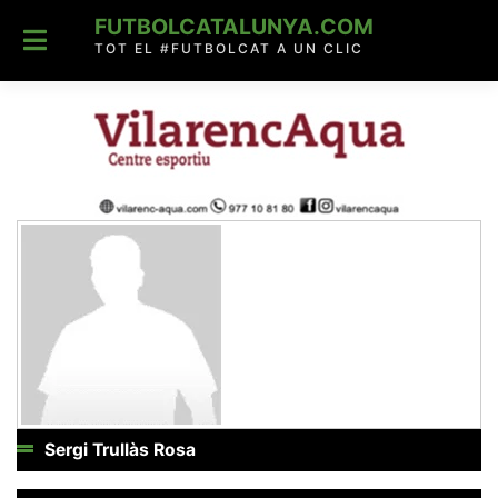
Skip
FUTBOLCATALUNYA.COM
to
content
TOT EL #FUTBOLCAT A UN CLIC
Sergi Trullàs Rosa