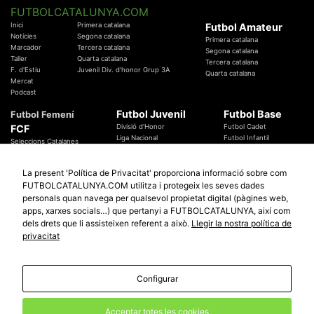
FUTBOLCATALUNYA.COM
Inici
Primera catalana
Futbol Amateur
Notícies
Segona catalana
Primera catalana
Marcador
Tercera catalana
Segona catalana
Taller
Quarta catalana
Tercera catalana
F. d'Estiu
Juvenil Div. d'honor Grup 3A
Quarta catalana
Mercat
Podcast
Futbol Juvenil
Futbol Base
Futbol Femení
FCF
Divisió d'Honor
Futbol Cadet
Liga Nacional
Futbol Infantil
Seleccions Catalanes
Territorials
Futbol Aleví
Entrenadors
Futbol Prebenjamí
Àrbitres
La present 'Política de Privacitat' proporciona informació sobre com
Temes Federatius
FUTBOLCATALUNYA.COM utilitza i protegeix les seves dades
Futbol Catalunya
Especials
personals quan navega per qualsevol propietat digital (pàgines web,
Promocions
Copa Catalunya Absoluta 2019
apps, xarxes socials…) que pertanyi a FUTBOLCATALUNYA, així com
Sortejos
Copa del Rei 2019 - 2020
dels drets que li assisteixen referent a això.
Llegir la nostra política de
Participació
Copa RFEF 2019 - 2020
privacitat
Copa Catalunya Amateur 2019
Configurar
© 2010 - 2026
FutbolCatalunya.com
Avis Legal
Política de Privacitat
Política de Cookies
Acceptar totes les cookies
redaccio@futbolcatalunya.com