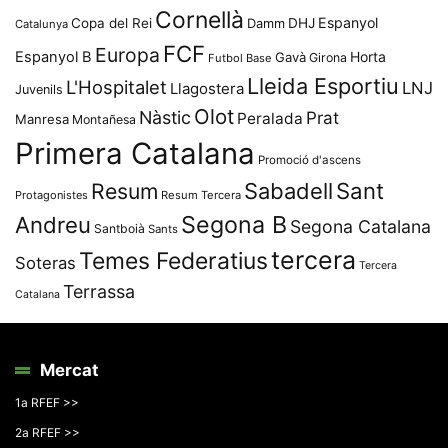
Cornellà
Espanyol
Copa del Rei
Damm
DHJ
Catalunya
FCF
Europa
Espanyol B
Horta
Gavà
Girona
Futbol Base
Lleida Esportiu
L'Hospitalet
LNJ
Llagostera
Juvenils
Olot
Nàstic
Prat
Peralada
Manresa
Montañesa
Primera Catalana
Promoció d'ascens
Resum
Sabadell
Sant
Protagonistes
Resum Tercera
Segona B
Andreu
Segona Catalana
Santboià
Sants
tercera
Temes Federatius
Soteras
Tercera
Terrassa
Catalana
Mercat
1a RFEF >>
2a RFEF >>