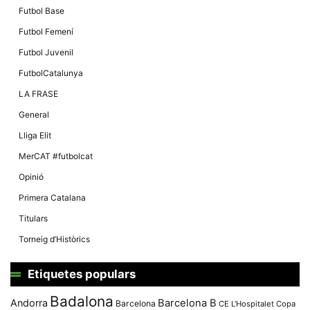
Futbol Base
Futbol Femení
Futbol Juvenil
FutbolCatalunya
LA FRASE
General
Lliga Elit
MerCAT #futbolcat
Opinió
Primera Catalana
Titulars
Torneig d’Històrics
Etiquetes populars
Badalona
Andorra
Barcelona B
Barcelona
CE L'Hospitalet
Copa