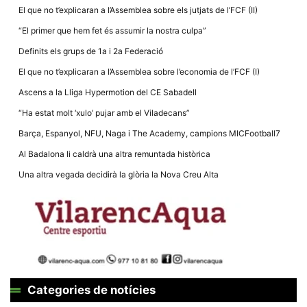
la funcionalitat
El que no t’explicaran a l’Assemblea sobre els jutjats de l’FCF (II)
i la seva
estructura.
“El primer que hem fet és assumir la nostra culpa”
Definits els grups de 1a i 2a Federació
Experiència
El que no t’explicaran a l’Assemblea sobre l’economia de l’FCF (I)
d'usuari
Alguns
Ascens a la Lliga Hypermotion del CE Sabadell
components
tècnics del
“Ha estat molt ‘xulo’ pujar amb el Viladecans”
nostre lloc web
emmagatzemen
Barça, Espanyol, NFU, Naga i The Academy, campions MICFootball7
dades en el seu
dispositiu que
Al Badalona li caldrà una altra remuntada històrica
permeten que el
lloc funcioni tan
Una altra vegada decidirà la glòria la Nova Creu Alta
bé com sigui
possible. Si
rebutja
aquestes
cookies
algunes
funcionalitats
desapareixeran
del lloc web.
Categories de notícies