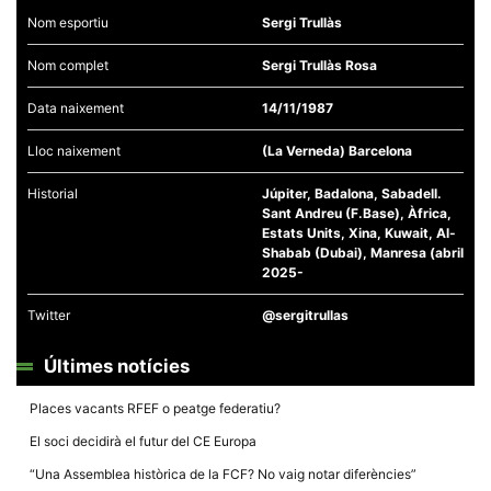
Nom esportiu
Sergi Trullàs
Nom complet
Sergi Trullàs Rosa
Data naixement
14/11/1987
Necessàries
Aquestes
Lloc naixement
(La Verneda) Barcelona
cookies no
són
Historial
Júpiter, Badalona, Sabadell.
opcionals,
Sant Andreu (F.Base), Àfrica,
són
necessàries
Estats Units, Xina, Kuwait, Al-
per al
Shabab (Dubai), Manresa (abril
funcionament
2025-
tècnic de la
web.
Twitter
@sergitrullas
Últimes notícies
Estadístiques
Recopilem
dades
Places vacants RFEF o peatge federatiu?
estadístiques
de manera
El soci decidirà el futur del CE Europa
anònima d'ús
del lloc web
“Una Assemblea històrica de la FCF? No vaig notar diferències”
per a millorar