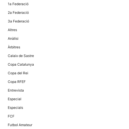
Màrqueting
1a Federació
En compartir
els teus
2a Federació
interessos i
comportament
3a Federació
mentre
navegues pel
Altres
nostre lloc
web
Anàlisi
incrementes
la possibilitat
Àrbitres
de mirar
només
Calaix de Sastre
anuncis,
ofertes i
Copa Catalunya
contingut
personalitzat.
Copa del Rei
Copa RFEF
Entrevista
Especial
Especials
FCF
Futbol Amateur