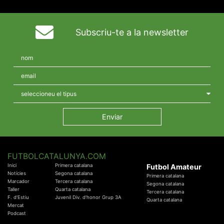
Subscriu-te a la newsletter
FUTBOLCATALUNYA.COM
Inici
Primera catalana
Futbol Amateur
Notícies
Segona catalana
Primera catalana
Marcador
Tercera catalana
Segona catalana
Taller
Quarta catalana
Tercera catalana
F. d'Estiu
Juvenil Div. d'honor Grup 3A
Quarta catalana
Mercat
Podcast