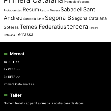
Primera Catalana
Promoció d'ascens
Resum
Sabadell
Sant
Protagonistes
Resum Tercera
Segona B
Andreu
Segona Catalana
Santboià
Sants
tercera
Temes Federatius
Soteras
Tercera
Terrassa
Catalana
Mercat
1a RFEF >>
2a RFEF >>
3a RFEF >>
Primera Catalana 1 >>
Taller
No hem trobat cap partit ajornat a la nostra base de dades.