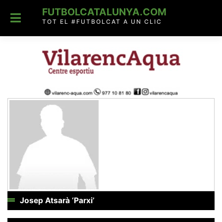
Skip
FUTBOLCATALUNYA.COM
to
content
TOT EL #FUTBOLCAT A UN CLIC
Josep Atsarà ‘Parxi’