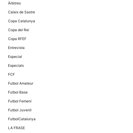
Màrqueting
Àrbitres
En compartir
els teus
Calaix de Sastre
interessos i
comportament
Copa Catalunya
mentre
navegues pel
Copa del Rei
nostre lloc
web
Copa RFEF
incrementes
la possibilitat
Entrevista
de mirar
només
Especial
anuncis,
ofertes i
Especials
contingut
personalitzat.
FCF
Futbol Amateur
Futbol Base
Futbol Femení
Futbol Juvenil
FutbolCatalunya
LA FRASE