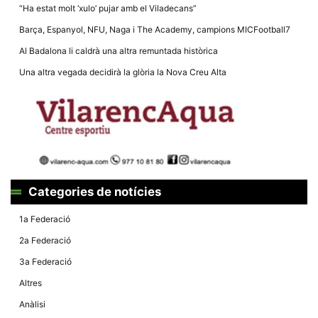
la funcionalitat
“Ha estat molt ‘xulo’ pujar amb el Viladecans”
i la seva
estructura.
Barça, Espanyol, NFU, Naga i The Academy, campions MICFootball7
Al Badalona li caldrà una altra remuntada històrica
Experiència
Una altra vegada decidirà la glòria la Nova Creu Alta
d'usuari
Alguns
components
tècnics del
nostre lloc web
emmagatzemen
dades en el seu
dispositiu que
permeten que el
lloc funcioni tan
bé com sigui
Categories de notícies
possible. Si
rebutja
1a Federació
aquestes
cookies
2a Federació
algunes
funcionalitats
3a Federació
desapareixeran
del lloc web.
Altres
Anàlisi