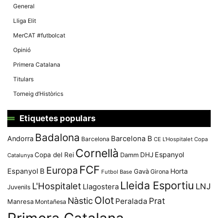
General
Lliga Elit
MerCAT #futbolcat
Opinió
Primera Catalana
Titulars
Torneig d’Històrics
Etiquetes populars
Badalona
Andorra
Barcelona B
Barcelona
CE L'Hospitalet
Copa
Cornellà
Espanyol
Copa del Rei
Damm
DHJ
Catalunya
FCF
Europa
Espanyol B
Horta
Gavà
Girona
Futbol Base
Lleida Esportiu
L'Hospitalet
LNJ
Llagostera
Juvenils
Olot
Nàstic
Prat
Peralada
Manresa
Montañesa