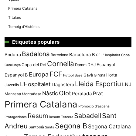
Primera Catalana
Titulars
Torneig d’Històrics
Etiquetes populars
Badalona
Andorra
Barcelona B
Barcelona
CE L'Hospitalet
Copa
Cornellà
Espanyol
Copa del Rei
Damm
DHJ
Catalunya
FCF
Europa
Espanyol B
Horta
Gavà
Girona
Futbol Base
Lleida Esportiu
L'Hospitalet
LNJ
Llagostera
Juvenils
Olot
Nàstic
Prat
Peralada
Manresa
Montañesa
Primera Catalana
Promoció d'ascens
Resum
Sabadell
Sant
Protagonistes
Resum Tercera
Segona B
Andreu
Segona Catalana
Santboià
Sants