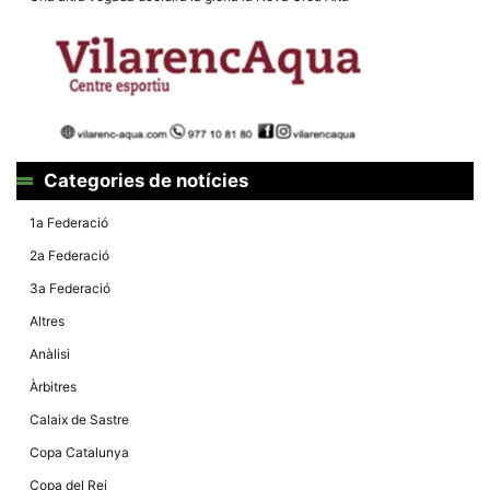
la funcionalitat
i la seva
estructura.
Experiència
d'usuari
Alguns
components
tècnics del
Categories de notícies
nostre lloc web
emmagatzemen
1a Federació
dades en el seu
dispositiu que
2a Federació
permeten que el
lloc funcioni tan
3a Federació
bé com sigui
possible. Si
Altres
rebutja
aquestes
Anàlisi
cookies
algunes
Àrbitres
funcionalitats
desapareixeran
Calaix de Sastre
del lloc web.
Copa Catalunya
Copa del Rei