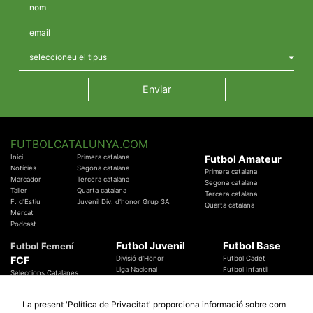
FUTBOLCATALUNYA.COM
Inici
Primera catalana
Futbol Amateur
Notícies
Segona catalana
Primera catalana
Marcador
Tercera catalana
Segona catalana
Taller
Quarta catalana
Tercera catalana
F. d'Estiu
Juvenil Div. d'honor Grup 3A
Quarta catalana
Mercat
Podcast
Futbol Juvenil
Futbol Base
Futbol Femení
FCF
Divisió d'Honor
Futbol Cadet
Liga Nacional
Futbol Infantil
Seleccions Catalanes
Territorials
Futbol Aleví
Entrenadors
Futbol Prebenjamí
Àrbitres
La present 'Política de Privacitat' proporciona informació sobre com
Temes Federatius