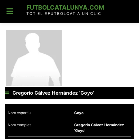
Skip
FUTBOLCATALUNYA.COM
to
content
TOT EL #FUTBOLCAT A UN CLIC
Gregorio Gálvez Hernández ‘Goyo’
Nom esportiu
Goyo
Nom complet
Gregorio Gálvez Hernández
‘Goyo’