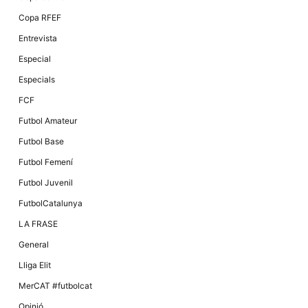
Màrqueting
En compartir
Copa RFEF
els teus
interessos i
Entrevista
comportament
mentre
Especial
navegues pel
nostre lloc
Especials
web
incrementes
FCF
la possibilitat
de mirar
Futbol Amateur
només
anuncis,
Futbol Base
ofertes i
contingut
Futbol Femení
personalitzat.
Futbol Juvenil
FutbolCatalunya
LA FRASE
General
Lliga Elit
MerCAT #futbolcat
Opinió