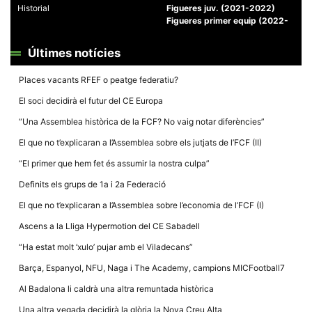
Historial
Figueres juv. (2021-2022)
Figueres primer equip (2022-
Últimes notícies
Places vacants RFEF o peatge federatiu?
Necessàries
Aquestes
El soci decidirà el futur del CE Europa
cookies no
són
“Una Assemblea històrica de la FCF? No vaig notar diferències”
opcionals,
són
El que no t’explicaran a l’Assemblea sobre els jutjats de l’FCF (II)
necessàries
per al
“El primer que hem fet és assumir la nostra culpa”
funcionament
tècnic de la
Definits els grups de 1a i 2a Federació
web.
El que no t’explicaran a l’Assemblea sobre l’economia de l’FCF (I)
Ascens a la Lliga Hypermotion del CE Sabadell
Estadístiques
Recopilem
“Ha estat molt ‘xulo’ pujar amb el Viladecans”
dades
estadístiques
Barça, Espanyol, NFU, Naga i The Academy, campions MICFootball7
de manera
anònima d'ús
Al Badalona li caldrà una altra remuntada històrica
del lloc web
per a millorar
Una altra vegada decidirà la glòria la Nova Creu Alta