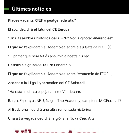
la funcionalitat
i la seva
Últimes notícies
estructura.
Places vacants RFEF o peatge federatiu?
El soci decidirà el futur del CE Europa
Experiència
d'usuari
“Una Assemblea històrica de la FCF? No vaig notar diferències”
Alguns
components
El que no t’explicaran a l’Assemblea sobre els jutjats de l’FCF (II)
tècnics del
nostre lloc web
“El primer que hem fet és assumir la nostra culpa”
emmagatzemen
dades en el seu
Definits els grups de 1a i 2a Federació
dispositiu que
permeten que el
El que no t’explicaran a l’Assemblea sobre l’economia de l’FCF (I)
lloc funcioni tan
bé com sigui
Ascens a la Lliga Hypermotion del CE Sabadell
possible. Si
rebutja
“Ha estat molt ‘xulo’ pujar amb el Viladecans”
aquestes
cookies
Barça, Espanyol, NFU, Naga i The Academy, campions MICFootball7
algunes
funcionalitats
Al Badalona li caldrà una altra remuntada històrica
desapareixeran
del lloc web.
Una altra vegada decidirà la glòria la Nova Creu Alta