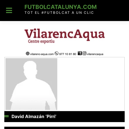
Skip
FUTBOLCATALUNYA.COM
to
content
TOT EL #FUTBOLCAT A UN CLIC
David Almazán ‘Pirri’