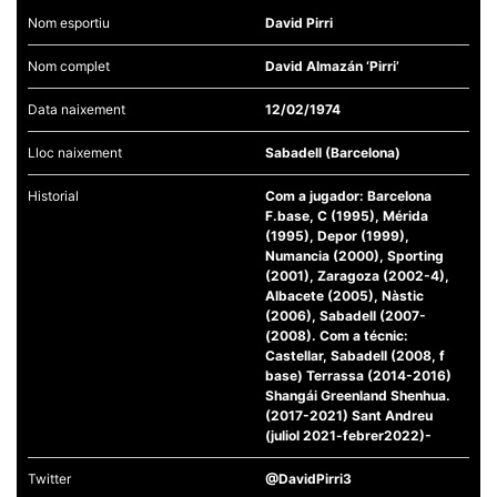
Nom esportiu
David Pirri
Nom complet
David Almazán ‘Pirri’
Data naixement
12/02/1974
Necessàries
Aquestes
Lloc naixement
Sabadell (Barcelona)
cookies no
són
Historial
Com a jugador: Barcelona
opcionals,
F.base, C (1995), Mérida
són
necessàries
(1995), Depor (1999),
per al
Numancia (2000), Sporting
funcionament
(2001), Zaragoza (2002-4),
tècnic de la
Albacete (2005), Nàstic
web.
(2006), Sabadell (2007-
(2008). Com a técnic:
Castellar, Sabadell (2008, f
Estadístiques
base) Terrassa (2014-2016)
Recopilem
Shangái Greenland Shenhua.
dades
(2017-2021) Sant Andreu
estadístiques
(juliol 2021-febrer2022)-
de manera
anònima d'ús
del lloc web
Twitter
@DavidPirri3
per a millorar