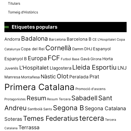
Titulars
Torneig d’Històrics
Etiquetes populars
Badalona
Andorra
Barcelona B
Barcelona
CE L'Hospitalet
Copa
Cornellà
Espanyol
Copa del Rei
Damm
DHJ
Catalunya
FCF
Europa
Espanyol B
Horta
Gavà
Girona
Futbol Base
Lleida Esportiu
L'Hospitalet
LNJ
Llagostera
Juvenils
Olot
Nàstic
Prat
Peralada
Manresa
Montañesa
Primera Catalana
Promoció d'ascens
Resum
Sabadell
Sant
Protagonistes
Resum Tercera
Segona B
Andreu
Segona Catalana
Santboià
Sants
tercera
Temes Federatius
Soteras
Tercera
Terrassa
Catalana