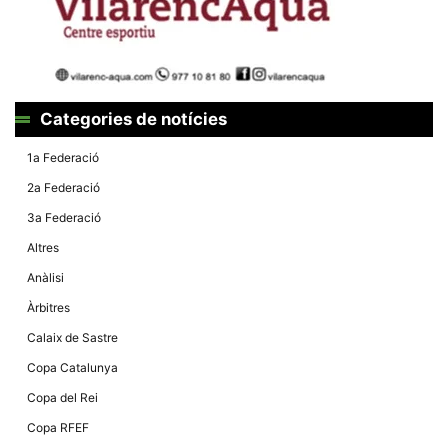
Màrqueting
En compartir
els teus
interessos i
comportament
mentre
navegues pel
nostre lloc
Categories de notícies
web
incrementes
la possibilitat
1a Federació
de mirar
només
2a Federació
anuncis,
ofertes i
3a Federació
contingut
personalitzat.
Altres
Anàlisi
Àrbitres
Calaix de Sastre
Copa Catalunya
Copa del Rei
Copa RFEF