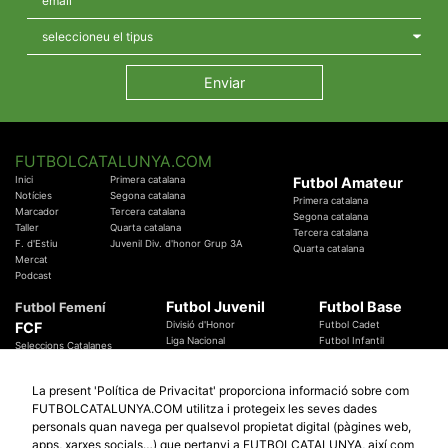
FUTBOLCATALUNYA.COM
Inici
Primera catalana
Futbol Amateur
Notícies
Segona catalana
Primera catalana
Marcador
Tercera catalana
Segona catalana
Taller
Quarta catalana
Tercera catalana
F. d'Estiu
Juvenil Div. d'honor Grup 3A
Quarta catalana
Mercat
Podcast
Futbol Juvenil
Futbol Base
Futbol Femení
FCF
Divisió d'Honor
Futbol Cadet
Liga Nacional
Futbol Infantil
Seleccions Catalanes
Territorials
Futbol Aleví
Entrenadors
Futbol Prebenjamí
Àrbitres
La present 'Política de Privacitat' proporciona informació sobre com
Temes Federatius
FUTBOLCATALUNYA.COM utilitza i protegeix les seves dades
Futbol Catalunya
Especials
personals quan navega per qualsevol propietat digital (pàgines web,
Promocions
Copa Catalunya Absoluta 2019
apps, xarxes socials…) que pertanyi a FUTBOLCATALUNYA, així com