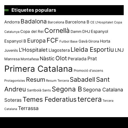
Etiquetes populars
Badalona
Andorra
Barcelona B
Barcelona
CE L'Hospitalet
Copa
Cornellà
Espanyol
Copa del Rei
Damm
DHJ
Catalunya
FCF
Europa
Espanyol B
Horta
Gavà
Girona
Futbol Base
Lleida Esportiu
L'Hospitalet
LNJ
Llagostera
Juvenils
Olot
Nàstic
Prat
Peralada
Manresa
Montañesa
Primera Catalana
Promoció d'ascens
Resum
Sabadell
Sant
Protagonistes
Resum Tercera
Segona B
Andreu
Segona Catalana
Santboià
Sants
tercera
Temes Federatius
Soteras
Tercera
Terrassa
Catalana