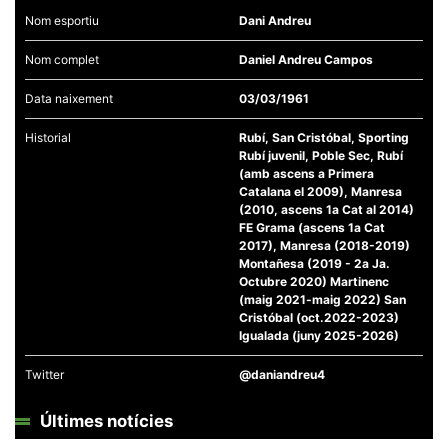
Nom esportiu
Dani Andreu
Nom complet
Daniel Andreu Campos
Data naixement
03/03/1961
Necessàries
Aquestes
Historial
Rubí, San Cristóbal, Sporting
cookies no
Rubí juvenil, Poble Sec, Rubí
són
(amb ascens a Primera
opcionals,
Catalana el 2009), Manresa
són
(2010, ascens 1a Cat al 2014)
necessàries
per al
FE Grama (ascens 1a Cat
funcionament
2017), Manresa (2018-2019)
tècnic de la
Montañesa (2019 - 2a Ja.
web.
Octubre 2020) Martinenc
(maig 2021-maig 2022) San
Cristóbal (oct.2022-2023)
Estadístiques
Igualada (juny 2025-2026)
Recopilem
dades
Twitter
@daniandreu4
estadístiques
de manera
anònima d'ús
Últimes notícies
del lloc web
per a millorar