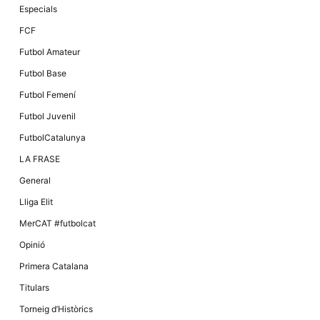
Especials
FCF
Futbol Amateur
Futbol Base
Futbol Femení
Futbol Juvenil
FutbolCatalunya
LA FRASE
General
Lliga Elit
MerCAT #futbolcat
Opinió
Primera Catalana
Titulars
Torneig d’Històrics