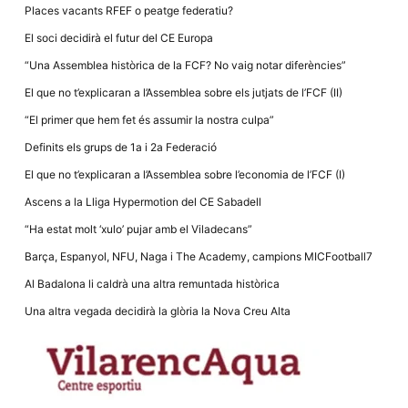
la funcionalitat
Places vacants RFEF o peatge federatiu?
i la seva
estructura.
El soci decidirà el futur del CE Europa
“Una Assemblea històrica de la FCF? No vaig notar diferències”
Experiència
El que no t’explicaran a l’Assemblea sobre els jutjats de l’FCF (II)
d'usuari
Alguns
“El primer que hem fet és assumir la nostra culpa”
components
tècnics del
Definits els grups de 1a i 2a Federació
nostre lloc web
emmagatzemen
El que no t’explicaran a l’Assemblea sobre l’economia de l’FCF (I)
dades en el seu
dispositiu que
Ascens a la Lliga Hypermotion del CE Sabadell
permeten que el
lloc funcioni tan
“Ha estat molt ‘xulo’ pujar amb el Viladecans”
bé com sigui
possible. Si
Barça, Espanyol, NFU, Naga i The Academy, campions MICFootball7
rebutja
aquestes
Al Badalona li caldrà una altra remuntada històrica
cookies
algunes
Una altra vegada decidirà la glòria la Nova Creu Alta
funcionalitats
desapareixeran
del lloc web.