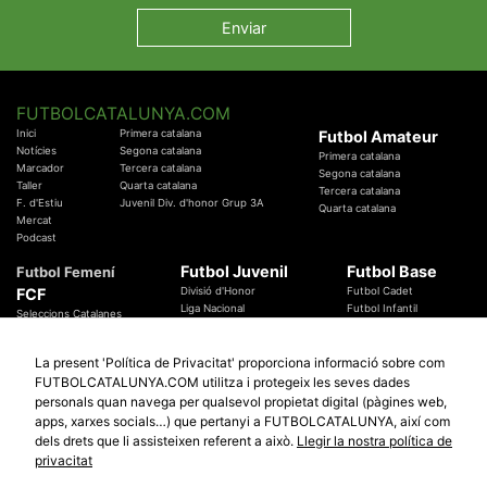
FUTBOLCATALUNYA.COM
Inici
Primera catalana
Futbol Amateur
Notícies
Segona catalana
Primera catalana
Marcador
Tercera catalana
Segona catalana
Taller
Quarta catalana
Tercera catalana
F. d'Estiu
Juvenil Div. d'honor Grup 3A
Quarta catalana
Mercat
Podcast
Futbol Juvenil
Futbol Base
Futbol Femení
FCF
Divisió d'Honor
Futbol Cadet
Liga Nacional
Futbol Infantil
Seleccions Catalanes
Territorials
Futbol Aleví
Entrenadors
Futbol Prebenjamí
Àrbitres
La present 'Política de Privacitat' proporciona informació sobre com
Temes Federatius
FUTBOLCATALUNYA.COM utilitza i protegeix les seves dades
Futbol Catalunya
Especials
personals quan navega per qualsevol propietat digital (pàgines web,
Promocions
Copa Catalunya Absoluta 2019
apps, xarxes socials…) que pertanyi a FUTBOLCATALUNYA, així com
Sortejos
Copa del Rei 2019 - 2020
dels drets que li assisteixen referent a això.
Llegir la nostra política de
Participació
Copa RFEF 2019 - 2020
privacitat
Copa Catalunya Amateur 2019