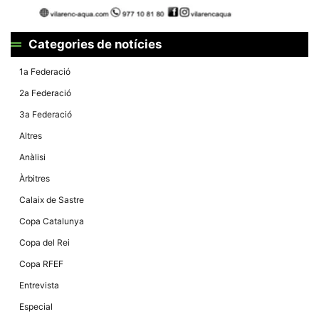
Màrqueting
En compartir
els teus
interessos i
Categories de notícies
comportament
mentre
navegues pel
1a Federació
nostre lloc
web
2a Federació
incrementes
la possibilitat
3a Federació
de mirar
només
Altres
anuncis,
ofertes i
Anàlisi
contingut
personalitzat.
Àrbitres
Calaix de Sastre
Copa Catalunya
Copa del Rei
Copa RFEF
Entrevista
Especial