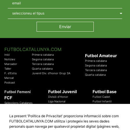
FUTBOLCATALUNYA.COM
Inici
Primera catalana
Futbol Amateur
Notícies
Segona catalana
Primera catalana
Marcador
Tercera catalana
Segona catalana
Taller
Quarta catalana
Tercera catalana
F. d'Estiu
Juvenil Div. d'honor Grup 3A
Quarta catalana
Mercat
Podcast
Futbol Juvenil
Futbol Base
Futbol Femení
FCF
Divisió d'Honor
Futbol Cadet
Liga Nacional
Futbol Infantil
Seleccions Catalanes
Territorials
Futbol Aleví
Entrenadors
Futbol Prebenjamí
Àrbitres
La present 'Política de Privacitat' proporciona informació sobre com
Temes Federatius
FUTBOLCATALUNYA.COM utilitza i protegeix les seves dades
Futbol Catalunya
Especials
personals quan navega per qualsevol propietat digital (pàgines web,