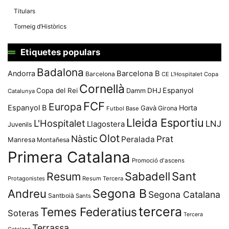
Titulars
Torneig d’Històrics
Etiquetes populars
Badalona
Andorra
Barcelona B
Barcelona
CE L'Hospitalet
Copa
Cornellà
Espanyol
Copa del Rei
Damm
DHJ
Catalunya
FCF
Europa
Espanyol B
Horta
Gavà
Girona
Futbol Base
Lleida Esportiu
L'Hospitalet
LNJ
Llagostera
Juvenils
Olot
Nàstic
Prat
Peralada
Manresa
Montañesa
Primera Catalana
Promoció d'ascens
Resum
Sabadell
Sant
Protagonistes
Resum Tercera
Segona B
Andreu
Segona Catalana
Santboià
Sants
tercera
Temes Federatius
Soteras
Tercera
Terrassa