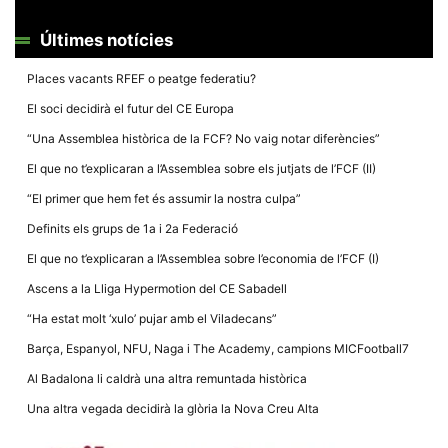
Últimes notícies
Places vacants RFEF o peatge federatiu?
El soci decidirà el futur del CE Europa
Necessàries
Aquestes
“Una Assemblea històrica de la FCF? No vaig notar diferències”
cookies no
són
El que no t’explicaran a l’Assemblea sobre els jutjats de l’FCF (II)
opcionals,
són
“El primer que hem fet és assumir la nostra culpa”
necessàries
per al
Definits els grups de 1a i 2a Federació
funcionament
tècnic de la
El que no t’explicaran a l’Assemblea sobre l’economia de l’FCF (I)
web.
Ascens a la Lliga Hypermotion del CE Sabadell
“Ha estat molt ‘xulo’ pujar amb el Viladecans”
Estadístiques
Barça, Espanyol, NFU, Naga i The Academy, campions MICFootball7
Recopilem
dades
Al Badalona li caldrà una altra remuntada històrica
estadístiques
de manera
Una altra vegada decidirà la glòria la Nova Creu Alta
anònima d'ús
del lloc web
per a millorar