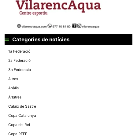
la funcionalitat
i la seva
estructura.
Experiència
d'usuari
Categories de notícies
Alguns
components
tècnics del
1a Federació
nostre lloc web
emmagatzemen
2a Federació
dades en el seu
dispositiu que
3a Federació
permeten que el
lloc funcioni tan
Altres
bé com sigui
possible. Si
Anàlisi
rebutja
aquestes
Àrbitres
cookies
algunes
Calaix de Sastre
funcionalitats
desapareixeran
Copa Catalunya
del lloc web.
Copa del Rei
Copa RFEF