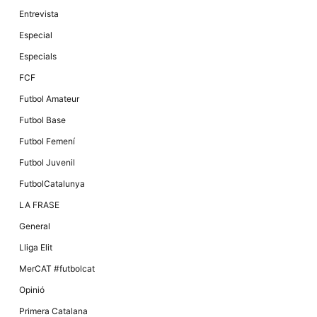
Màrqueting
En compartir
Entrevista
els teus
interessos i
Especial
comportament
mentre
Especials
navegues pel
nostre lloc
FCF
web
incrementes
Futbol Amateur
la possibilitat
de mirar
Futbol Base
només
anuncis,
Futbol Femení
ofertes i
contingut
Futbol Juvenil
personalitzat.
FutbolCatalunya
LA FRASE
General
Lliga Elit
MerCAT #futbolcat
Opinió
Primera Catalana