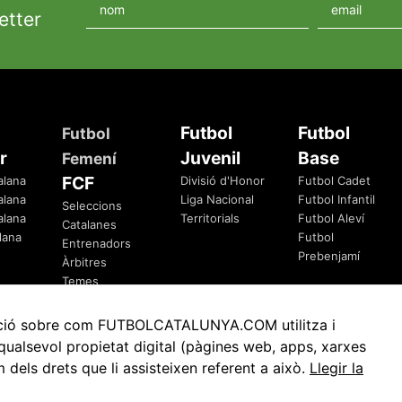
etter
Futbol
Futbol
Futbol
r
Juvenil
Base
Femení
FCF
alana
Divisió d'Honor
Futbol Cadet
alana
Liga Nacional
Futbol Infantil
Seleccions
alana
Territorials
Futbol Aleví
Catalanes
lana
Futbol
Entrenadors
Prebenjamí
Àrbitres
Temes
Federatius
rmació sobre com FUTBOLCATALUNYA.COM utilitza i
ualsevol propietat digital (pàgines web, apps, xarxes
ls drets que li assisteixen referent a això.
Llegir la
Avis Legal
Política de Privacitat
Política de Cookies