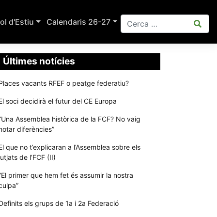
ol d'Estiu
Calendaris 26-27
Últimes notícies
Places vacants RFEF o peatge federatiu?
El soci decidirà el futur del CE Europa
“Una Assemblea històrica de la FCF? No vaig
notar diferències”
El que no t’explicaran a l’Assemblea sobre els
jutjats de l’FCF (II)
“El primer que hem fet és assumir la nostra
culpa”
Definits els grups de 1a i 2a Federació