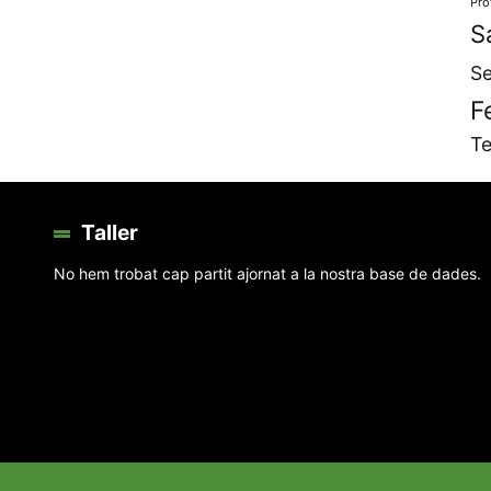
Pro
S
Se
F
Te
Taller
No hem trobat cap partit ajornat a la nostra base de dades.