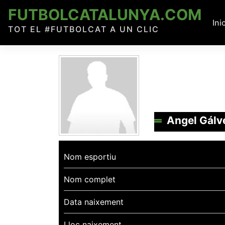
Skip
FUTBOLCATALUNYA.COM
to
Ini
TOT EL #FUTBOLCAT A UN CLIC
content
Angel Gálv
Nom esportiu
Nom complet
Data naixement
Lloc naixement