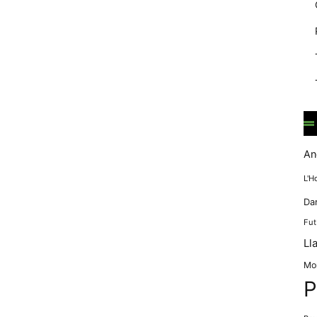
mentre
navegues pel
nostre lloc
web
incrementes la
possibilitat de
mirar només
anuncis,
ofertes i
contingut
personalitzat.
An
L'H
Da
Fut
Ll
Mo
P