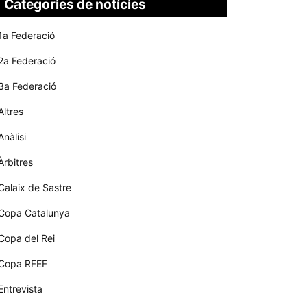
Categories de notícies
1a Federació
2a Federació
3a Federació
Altres
Anàlisi
Àrbitres
Calaix de Sastre
Copa Catalunya
Copa del Rei
Copa RFEF
Entrevista