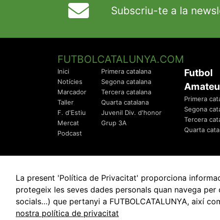
Subscriu-te a la newsl
FUTBOLCATALUNYA.COM
Futbol
Inici
Primera catalana
Notícies
Segona catalana
Amateu
Marcador
Tercera catalana
Primera cat
Taller
Quarta catalana
Segona cat
F. d'Estiu
Juvenil Div. d'honor
Tercera cat
Mercat
Grup 3A
Quarta cata
Podcast
La present 'Política de Privacitat' proporciona info
protegeix les seves dades personals quan navega per q
socials…) que pertanyi a FUTBOLCATALUNYA, així com de
© 2010 - 2026
FutbolCatalunya.com
nostra política de privacitat