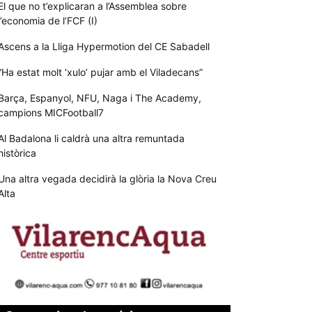
El que no t’explicaran a l’Assemblea sobre
l’economia de l’FCF (I)
Ascens a la Lliga Hypermotion del CE Sabadell
“Ha estat molt ‘xulo’ pujar amb el Viladecans”
Barça, Espanyol, NFU, Naga i The Academy,
campions MICFootball7
Al Badalona li caldrà una altra remuntada
històrica
Una altra vegada decidirà la glòria la Nova Creu
Alta