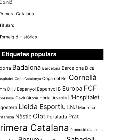
Opinió
Primera Catalana
Titulars
Torneig d’Històrics
Etiquetes populars
Badalona
dorra
Barcelona B
Barcelona
CE
Cornellà
Copa del Rei
ospitalet
Copa Catalunya
FCF
Europa
Espanyol
Espanyol B
mm
DHJ
L'Hospitalet
Horta
Gavà
Girona
Juvenils
bol Base
Lleida Esportiu
LNJ
agostera
Manresa
Olot
Nàstic
Prat
Peralada
ntañesa
rimera Catalana
Promoció d'ascens
Resum
Sabadell