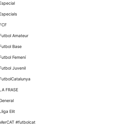
Especial
Especials
FCF
Futbol Amateur
Futbol Base
Futbol Femení
Futbol Juvenil
FutbolCatalunya
LA FRASE
General
Lliga Elit
MerCAT #futbolcat