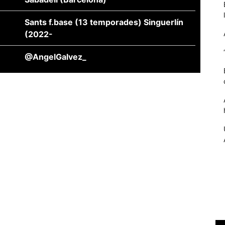
Sants f.base (13 temporades) Singuerlín
(2022-
@AngelGalvez_
Necessàries
Aquestes
cookies no
són
opcionals,
són
necessàries
per al
funcionament
tècnic de la