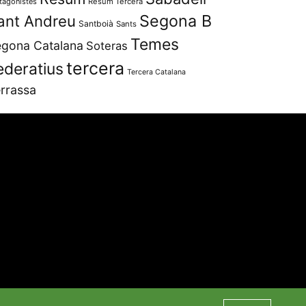
tagonistes
Resum Tercera
Segona B
ant Andreu
Santboià
Sants
Temes
gona Catalana
Soteras
tercera
ederatius
Tercera Catalana
rrassa